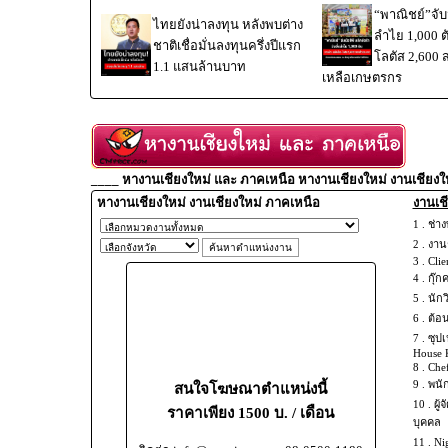
“พาณิชย์”จับม
ไทยยังน่าลงทุน หลังพบต่าง
ลำไย 1,000 
ชาติเชื่อมั่นลงทุนครึ่งปีแรก
โลตัส 2,600 
1.1 แสนล้านบาท
เหลือเกษตรกร
____ หางานเชียงใหม่ และ ภาคเหนือ หางานเชียงใหม่ งานเชียงใ
หางานเชียงใหม่ งานเชียงใหม่ ภาคเหนือ
งานเชี
1 .
ช่าง
2 .
งานช
3 .
Clie
4 .
กุ๊ก
5 .
นัก
6 .
ต้อ
7 .
ซุปเ
House 
8 .
Chef
9 .
พนั
สนใจโฆษณาตำแหน่งนี้
10 .
ผู้
ราคาเพียง 1500 บ. / เดือน
บุคคล
11 .
Ni