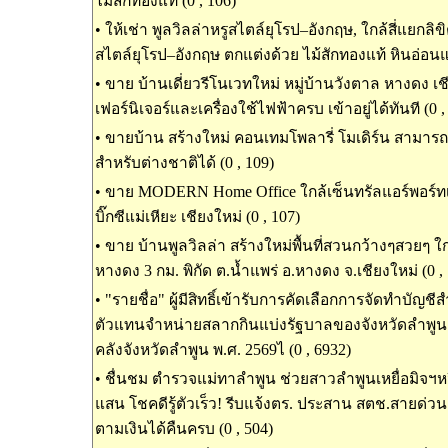
ไม้สักทองแท้ (0 , 106)
•
ให้เช่า พูลวิลล่าหรูสไตล์ยุโรป–อังกฤษ, ใกล้สี่แยกลิขิ
สไตล์ยุโรป–อังกฤษ ตกแต่งด้วย ไม้สักทองแท้ หินอ่อนแท
•
ขาย บ้านเดี่ยวรีโนเวทใหม่ หมู่บ้านวังตาล หางดง เช
เฟอร์นิเจอร์และเครื่องใช้ไฟฟ้าครบ เข้าอยู่ได้ทันที (0 ,
•
ขายบ้าน สร้างใหม่ คอนเทมโพลารี่ โมเดิร์น สามารถ
สำหรับต่างชาติได้ (0 , 109)
•
ขาย MODERN Home Office ใกล้เซ็นทรัลแอร์พอร์ทเชี
บิ๊กซีแม่เหียะ เชียงใหม่ (0 , 107)
•
ขาย บ้านพูลวิลล่า สร้างใหม่พื้นที่สวนกว้างๆสวยๆ ใ
หางดง 3 กม. พิกัด ต.น้ำแพร่ อ.หางดง จ.เชียงใหม่ (0 ,
•
"รายชื่อ" ผู้มีสิทธิ์เข้ารับการคัดเลือกการจัดทำบัญช
ตัวแทนจำหน่ายสลากกินแบ่งรัฐบาลของจังหวัดลำพู
คลังจังหวัดลำพูน พ.ศ. 2569ไ (0 , 6932)
•
ชื่นชม ตำรวจแม่ทาลำพูน ช่วยสาวลำพูนเหยื่อมิจฯหว
แสน โชคดีรู้ตัวเร็ว! รีบแจ้งตร. ประสาน สตช.สายด่วน
ตามเงินได้คืนครบ (0 , 504)