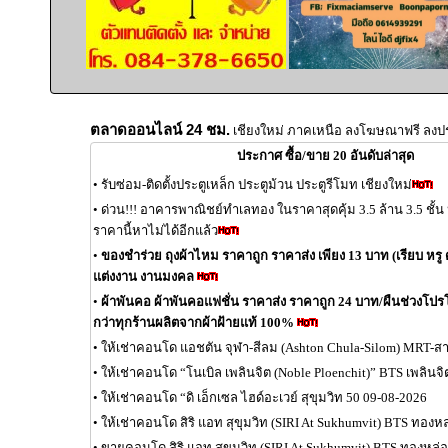
ตลาดออนไลน์ 24 ชม.
เชียงใหม่ ภาคเหนือ ลงโฆษณาฟรี ลงป
ประกาศ ซื้อ/ขาย 20 อันดับล่าสุด
•
รับซ่อม-ติดตั้งประตูเหล็ก ประตูม้วน ประตูรีโมท เชียงใหม่
•
ด่วน!!! อาคารพาณิชย์ทำเลทอง ในราคาสุดคุ้ม 3.5 ล้าน 3.5 ชั้
ราคานี้หาไม่ได้อีกแล้ว
•
ของชำร่วย ถุงผ้าไหม ราคาถูก ราคาส่ง เพียง 13 บาท (เรียบ หรู ด
แต่งงาน งานมงคล
•
ผ้าพันคอ ผ้าพันคอแฟชั่น ราคาส่ง ราคาถูก 24 บาท/ผืนช่วงโปรโมช
กว่าทุกร้านผลิตจากผ้าฝ้ายแท้ 100%
•
ให้เช่าคอนโด แอชตัน จุฬา-สีลม (Ashton Chula-Silom) MRT-ส
•
ให้เช่าคอนโด “โนเบิล เพลินจิต (Noble Ploenchit)” BTS เพลินจ
•
ให้เช่าคอนโด “ดิ เอ็กเซล ไฮด์อะเวย์ สุขุมวิท 50 09-08-2026
•
ให้เช่าคอนโด สิริ แอท สุขุมวิท (SIRI At Sukhumvit) BTS ทองห
•
ขายคอนโด สิริ แอท สุขุมวิท (SIRI At Sukhumvit) BTS ทองหล่