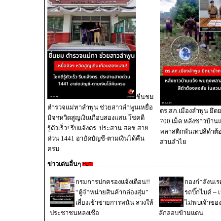
ชื่นชม
ตำรวจแม่ทาลำพูน ช่วยสาวลำพูนเหยื่อ
ตร.สภ.เมืองลำพูน ยึดย
มิจฯหวิดสูญเงินเกือบสองแสน โชคดี
700 เม็ด หลังชาวบ้านแ
รู้ตัวเร็ว! รีบแจ้งตร. ประสาน สตช.สาย
พลาสติกพันเทปสีดำต้
ด่วน 1441 อายัดบัญชี-ตามเงินได้คืน
สวนลำไย
ครบ
ข่าวเด่นอื่นๆ
__________________________________________
กรมการปกครองแจ้งเตือน!!
กองกำลังนเ
“ตู้จำหน่ายสินค้ากล่องสุ่ม”
รถบิ๊กไบค์ – 
เสี่ยงเข้าข่ายการพนัน ลวงให้
ไม่พบเจ้าขอ
ประชาชนหลงเชื่อ
ลักลอบข้ามแดน