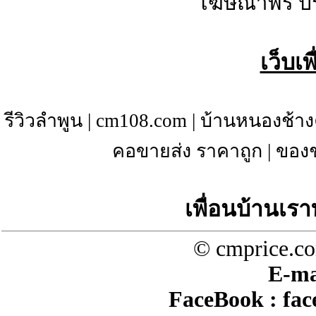
โฆษณาฟรี ป
เว็บเ
รีวิวลำพูน
|
cm108.com
|
บ้านหนองช้าง
คอขายส่ง ราคาถูก
|
ของช
เพื่อนบ้านเรา
© cmprice.co
E-ma
FaceBook :
fac