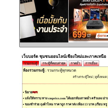
เว็บบอร์ด ชุมชนออนไลน์เชียงใหม่และภาคเหนือ
กระทู้ที่ตอบล่าสุด
กาดมั่ว
การเมือง
รวมกระทู้
ห้องรวมกระทู้
: รวมกระทู้ทุกหมวด
สร้างกระทู้ใหม่
|
ดูทั้งหมด
•
นิยาย
•
แจ้งให้ทราบ ทาง cmprice.com ได้แยกห้องกาดมั่ว ครัวแลง อ่านต
•
ของชำร่วย ถุงผ้าไหม ราคาถูก ราคาส่ง เพียง 13 บาท (เรียบ หรู ด