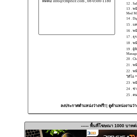
ติดต่อ info@cmprice.com , 08-0500-1180
12 .
Sal
13 .
พน
Med Mas
14 .
Dig
15 .
แค
16 .
พน
17 .
ธุร
18 .
พน
19 .
ผู้
Manage
20 .
Che
21 .
พน
22 .
พน
วิดีโอ 
23 .
พน
24 .
ช่
25 .
คน
|
ลงประกาศตำแหน่งว่างฟรี!!
ดูตำแหน่งงานว่า
----- พื้นที่โฆษณา 1000 บาทต่