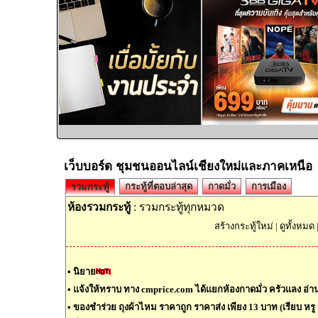
เว็บบอร์ด ชุมชนออนไลน์เชียงใหม่และภาคเหนือ
กระทู้ที่ตอบล่าสุด
กาดมั่ว
การเมือง
รวมกระทู้
ห้องรวมกระทู้
: รวมกระทู้ทุกหมวด
สร้างกระทู้ใหม่
|
ดูทั้งหมด
•
นิยาย
•
แจ้งให้ทราบ ทาง cmprice.com ได้แยกห้องกาดมั่ว ครัวแลง อ่านต
•
ของชำร่วย ถุงผ้าไหม ราคาถูก ราคาส่ง เพียง 13 บาท (เรียบ หรู ด