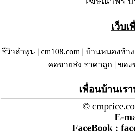
โฆษณาฟรี ป
เว็บเ
รีวิวลำพูน
|
cm108.com
|
บ้านหนองช้าง
คอขายส่ง ราคาถูก
|
ของช
เพื่อนบ้านเรา
© cmprice.co
E-ma
FaceBook :
fac