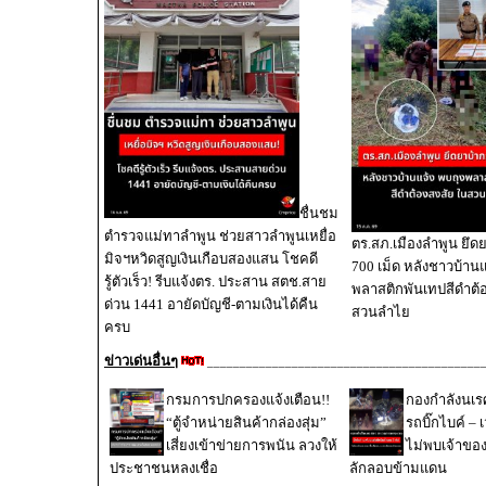
ชื่นชม
ตำรวจแม่ทาลำพูน ช่วยสาวลำพูนเหยื่อ
ตร.สภ.เมืองลำพูน ยึดย
มิจฯหวิดสูญเงินเกือบสองแสน โชคดี
700 เม็ด หลังชาวบ้านแ
รู้ตัวเร็ว! รีบแจ้งตร. ประสาน สตช.สาย
พลาสติกพันเทปสีดำต้
ด่วน 1441 อายัดบัญชี-ตามเงินได้คืน
สวนลำไย
ครบ
ข่าวเด่นอื่นๆ
__________________________________________
กรมการปกครองแจ้งเตือน!!
กองกำลังนเ
“ตู้จำหน่ายสินค้ากล่องสุ่ม”
รถบิ๊กไบค์ – 
เสี่ยงเข้าข่ายการพนัน ลวงให้
ไม่พบเจ้าขอ
ประชาชนหลงเชื่อ
ลักลอบข้ามแดน