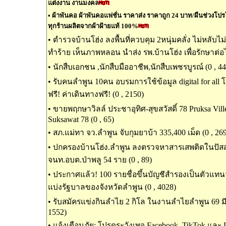
แต่งงาน งานมงคล
•
ผ้าพันคอ ผ้าพันคอแฟชั่น ราคาส่ง ราคาถูก 24 บาท/ผืนช่วงโปรโมช
ทุกร้านผลิตจากผ้าฝ้ายแท้ 100%
•
ตำรวจบ้านโฮ่ง ลงพื้นที่ควบคุม 2หนุ่มคลั่ง ไม่หลับไ
ทำร้าย เห็นภาพหลอน นำส่ง รพ.บ้านโฮ่ง เพื่อรักษาต่อไ
•
นักสืบเอกชน ,นักสืบมืออาชีพ,นักสืบเพชรบูรณ์ (0 , 44
•
รับคนลำพูน 10คน อบรมการใช้ข้อมูล digital for all
ฟรี! ค่าเดินทางฟรี! (0 , 2150)
•
ขายพฤกษาวิลล์ ประชาอุทิศ-สุขสวัสดิ์ 78 Pruksa Ville
Suksawat 78 (0 , 65)
•
สภ.แม่ทา จว.ลำพูน จับกุมยาบ้า 335,400 เม็ด (0 , 26
•
ปกครองบ้านโฮ่ง.ลำพูน ลงตรวจหาสารเสพติดในปัส
จนท.อบต.ป่าพลู 54 ราย (0 , 89)
•
ประกาศแล้ว! 100 รายชื่อขึ้นบัญชีสำรองเป็นตัวแท
แบ่งรัฐบาลของจังหวัดลำพูน (0 , 4028)
•
รับสมัครแข่งกินลำไย 2 กิโล ในงานลำไยลำพูน 69 มีเ
1552)
•
แจ้งเตือนภัย: โปรดระวังเพจ Facebook, TikTok และ