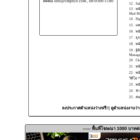
ติดต่อ info@cmprice.com , 08-0500-1180
12 .
Sal
13 .
พน
Med Mas
14 .
Dig
15 .
แค
16 .
พน
17 .
ธุร
18 .
พน
19 .
ผู้
Manage
20 .
Che
21 .
พน
22 .
พน
วิดีโอ 
23 .
พน
24 .
ช่
25 .
คน
|
ลงประกาศตำแหน่งว่างฟรี!!
ดูตำแหน่งงานว่า
----- พื้นที่โฆษณา 1000 บาทต่