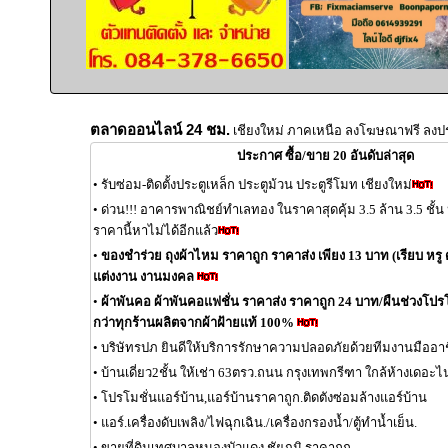
ตลาดออนไลน์ 24 ชม.
เชียงใหม่ ภาคเหนือ ลงโฆษณาฟรี ลงป
ประกาศ ซื้อ/ขาย 20 อันดับล่าสุด
•
รับซ่อม-ติดตั้งประตูเหล็ก ประตูม้วน ประตูรีโมท เชียงใหม่
•
ด่วน!!! อาคารพาณิชย์ทำเลทอง ในราคาสุดคุ้ม 3.5 ล้าน 3.5 ชั้
ราคานี้หาไม่ได้อีกแล้ว
•
ของชำร่วย ถุงผ้าไหม ราคาถูก ราคาส่ง เพียง 13 บาท (เรียบ หรู ด
แต่งงาน งานมงคล
•
ผ้าพันคอ ผ้าพันคอแฟชั่น ราคาส่ง ราคาถูก 24 บาท/ผืนช่วงโปรโมช
กว่าทุกร้านผลิตจากผ้าฝ้ายแท้ 100%
•
บริษัทรปภ ยินดีให้บริการรักษาความปลอดภัยด้วยทีมงานมืออา
•
บ้านเดี่ยว2ชั้น ให้เช่า 63ตรว.ถนน กรุงเทพกรีฑา ใกล้ห้างเดอะไ
•
โปรโมชั่นแอร์บ้าน,แอร์บ้านราคาถูก.ติดตังซ่อมล้างแอร์บ้าน
•
แอร์.เครื่องดับเพลิง/ไฟฉุกเฉิน./เครื่องกรองน้ำ/ตู้ทำน้ำเย็น.
•
ขายที่ดินเทศบาลหนองบัวแดง ชัยภูมิ ราคาถูก