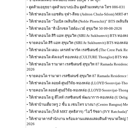
•
ดูดส้วมอยุธยา ดูดส้วมบางปะอิน ดูดส้วมเทศบาล โทร 086-031
•
ให้เช่าคอนโด แอชตัน จุฬา-สีลม (Ashton Chula-Silom) MRT-ส
•
ให้เช่าคอนโด “โนเบิล เพลินจิต (Noble Ploenchit)” BTS เพลินจ
•
ให้เช่าคอนโด “ดิ เอ็กเซล ไฮด์อะเวย์ สุขุมวิท 50 09-08-2026
•
ให้เช่าคอนโด สิริ แอท สุขุมวิท (SIRI At Sukhumvit) BTS ทองห
•
ขายคอนโด สิริ แอท สุขุมวิท (SIRI At Sukhumvit) BTS ทองหล่
•
ให้เช่าคอนโด เดอะ เครสท์ พาร์ค เรสซิเดนซ์ (The Crest Park R
•
ให้เช่าคอนโด คัลเจอร์ ทองหล่อ (CULTURE Thonglor) BTS ทอ
•
ให้เช่าคอนโด รามาดา เรสซิเดนซ์ สุขุมวิท 87 Ramada Residenc
2026
•
ขายคอนโด รามาดา เรสซิเดนซ์ สุขุมวิท 87 Ramada Residence
•
ให้เช่าคอนโด ลอยด์ ศูนย์วิจัย-ทองหล่อ (LLOYD Soonvijai-Tho
•
ขายคอนโด ลอยด์ ศูนย์วิจัย-ทองหล่อ (LLOYD Soonvijai-Thong
•
ให้เช่าคอนโด ยู ดีไลท์ เรสซิเดนซ์ พัฒนาการ-ทองหล่อ (U Delig
•
ให้เช่าบ้านเดี่ยวหรู 2 ชั้น ม.เซนโทร บางนา (Centro Bangna) M
•
ให้เช่าคอนโด (ใกล้ MRT สุทธิสาร) “ไอวี่ รัชดา (IVY Ratchada)”
•
ให้เช่าอาคารสำนักงาน พร้อมลานแสดงแสดงสินค้าขนาดใหญ่ 5,
2026