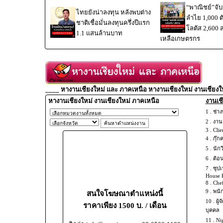
“พาณิชย์”จับม
ไทยยังน่าลงทุน หลังพบต่าง
ลำไย 1,000 
ชาติเชื่อมั่นลงทุนครึ่งปีแรก
โลตัส 2,600 
1.1 แสนล้านบาท
เหลือเกษตรกร
____ หางานเชียงใหม่ และ ภาคเหนือ หางานเชียงใหม่ งานเชียงใ
หางานเชียงใหม่ งานเชียงใหม่ ภาคเหนือ
งานเชี
1 .
ช่าง
2 .
งานช
3 .
Clie
4 .
กุ๊ก
5 .
นัก
6 .
ต้อ
7 .
ซุปเ
House 
8 .
Chef
9 .
พนั
สนใจโฆษณาตำแหน่งนี้
10 .
ผู้
ราคาเพียง 1500 บ. / เดือน
บุคคล
11 .
Ni