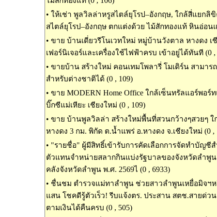
ไม้สักทองแท้ (0 , 106)
•
ให้เช่า พูลวิลล่าหรูสไตล์ยุโรป–อังกฤษ, ใกล้สี่แยกลิขิ
สไตล์ยุโรป–อังกฤษ ตกแต่งด้วย ไม้สักทองแท้ หินอ่อนแท
•
ขาย บ้านเดี่ยวรีโนเวทใหม่ หมู่บ้านวังตาล หางดง เช
เฟอร์นิเจอร์และเครื่องใช้ไฟฟ้าครบ เข้าอยู่ได้ทันที (0 ,
•
ขายบ้าน สร้างใหม่ คอนเทมโพลารี่ โมเดิร์น สามารถ
สำหรับต่างชาติได้ (0 , 109)
•
ขาย MODERN Home Office ใกล้เซ็นทรัลแอร์พอร์ทเชี
บิ๊กซีแม่เหียะ เชียงใหม่ (0 , 109)
•
ขาย บ้านพูลวิลล่า สร้างใหม่พื้นที่สวนกว้างๆสวยๆ ใ
หางดง 3 กม. พิกัด ต.น้ำแพร่ อ.หางดง จ.เชียงใหม่ (0 ,
•
"รายชื่อ" ผู้มีสิทธิ์เข้ารับการคัดเลือกการจัดทำบัญช
ตัวแทนจำหน่ายสลากกินแบ่งรัฐบาลของจังหวัดลำพู
คลังจังหวัดลำพูน พ.ศ. 2569ไ (0 , 6933)
•
ชื่นชม ตำรวจแม่ทาลำพูน ช่วยสาวลำพูนเหยื่อมิจฯหว
แสน โชคดีรู้ตัวเร็ว! รีบแจ้งตร. ประสาน สตช.สายด่วน
ตามเงินได้คืนครบ (0 , 505)