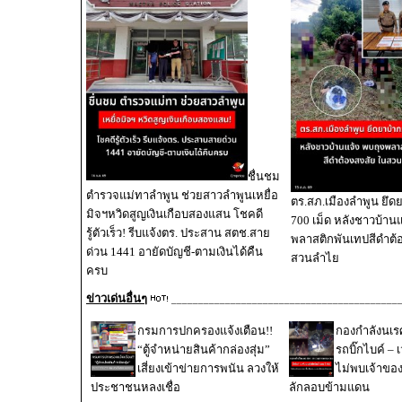
ชื่นชม
ตำรวจแม่ทาลำพูน ช่วยสาวลำพูนเหยื่อ
ตร.สภ.เมืองลำพูน ยึดย
มิจฯหวิดสูญเงินเกือบสองแสน โชคดี
700 เม็ด หลังชาวบ้านแ
รู้ตัวเร็ว! รีบแจ้งตร. ประสาน สตช.สาย
พลาสติกพันเทปสีดำต้
ด่วน 1441 อายัดบัญชี-ตามเงินได้คืน
สวนลำไย
ครบ
ข่าวเด่นอื่นๆ
__________________________________________
กรมการปกครองแจ้งเตือน!!
กองกำลังนเ
“ตู้จำหน่ายสินค้ากล่องสุ่ม”
รถบิ๊กไบค์ – 
เสี่ยงเข้าข่ายการพนัน ลวงให้
ไม่พบเจ้าขอ
ประชาชนหลงเชื่อ
ลักลอบข้ามแดน