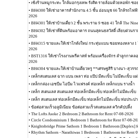
•
เซ้งร้านหมูกระทะ ใกล้มอกรุงเทพ รังสิต รายล้อมด้วยหอพัก ซอ
•
BH4300 ให้เช่าอาคารสำนักงาน 4.5 ชั้น อ่อนนุช 66 ใกล้รถไฟฟ
2026
•
BH4301 ให้เช่าบ้านเดี่ยว 2 ชั้น พระราม 9 ซอย 41 ใกล้ The Ni
•
BH4302 ให้เช่าที่ดินพร้อมอาคาร ถนนสุคนธสวัสดิ์ เลียบด่วนร
2026
•
BH4315 ขายและให้เช่าโกดังใหม่ กระทุ่มแบน ซอยทองหลาง 1 
2026
•
BST1316 ให้เช่าโรงงานพรีคาสท์ พร้อมเครื่องจักร ลำลูกกาคลอ
2026
•
BH4304 ขายและให้เช่าบ้านเดี่ยวหรู **เศรษฐสิริ บางนา–สุวรร
•
เหล็กสแตนเลส ฉาก แบน เพลา ท่อ แป๊ป มีตะเข็บ ไม่มีตะเข็บ แผ
•
เหล็กกล่อง เอชบีม ไอบีม ไวแฟรงค์ ท่อเหล็ก เหล็กแบน รางน้ำ
•
เหล็ก สเตนเลส สแตนเลส ท่อเหล็กมีตะเข็บ ท่อเหล็กไม่มีตะเข็บ
•
เหล็ก สแตนเลส ท่อเหล็กมีตะเข็บ ท่อเหล็กไม่มีตะเข็บ ท่อประปา
•
ข้อต่อสวมเร็วอลูมิเนียม ข้อต่อสวมเร็วสแตนเลส ควิกคัปปลิ้ง
•
The Lofts Asoke 2 Bedroom 2 Bathroom for Rent 07-08-2026
•
Circle Condominium 1 Bedroom 1 Bathroom for Rent 07-08-20
•
Knightsbridge Prime Sathorn 1 Bedroom 1 Bathroom [Duplex] 
•
Rhythm Sathorn - Narathiwas 1 Bedroom 1 Bathroom for Rent 