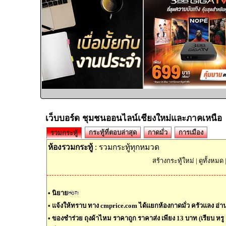
เว็บบอร์ด ชุมชนออนไลน์เชียงใหม่และภาคเหนือ
กระทู้ที่ตอบล่าสุด
กาดมั่ว
การเมือง
รวมกระทู้
ห้องรวมกระทู้
: รวมกระทู้ทุกหมวด
สร้างกระทู้ใหม่
|
ดูทั้งหมด
•
นิยาย
•
แจ้งให้ทราบ ทาง cmprice.com ได้แยกห้องกาดมั่ว ครัวแลง อ่านต
•
ของชำร่วย ถุงผ้าไหม ราคาถูก ราคาส่ง เพียง 13 บาท (เรียบ หรู ด