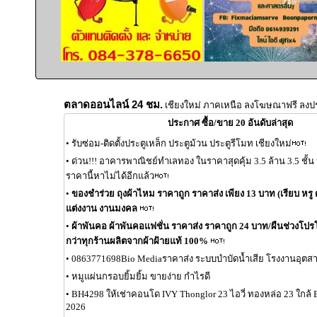
ตลาดออนไลน์ 24 ชม.
เชียงใหม่ ภาคเหนือ ลงโฆษณาฟรี ลงป
ประกาศ ซื้อ/ขาย 20 อันดับล่าสุด
•
รับซ่อม-ติดตั้งประตูเหล็ก ประตูม้วน ประตูรีโมท เชียงใหม่
•
ด่วน!!! อาคารพาณิชย์ทำเลทอง ในราคาสุดคุ้ม 3.5 ล้าน 3.5 ชั้
ราคานี้หาไม่ได้อีกแล้ว
•
ของชำร่วย ถุงผ้าไหม ราคาถูก ราคาส่ง เพียง 13 บาท (เรียบ หรู ด
แต่งงาน งานมงคล
•
ผ้าพันคอ ผ้าพันคอแฟชั่น ราคาส่ง ราคาถูก 24 บาท/ผืนช่วงโปรโมช
กว่าทุกร้านผลิตจากผ้าฝ้ายแท้ 100%
•
0863771698Bio Mediaราคาส่ง ระบบบำบัดน้ำเสีย โรงงานอุต
•
หมูแผ่นกรอบยิ้มยิ้ม ขายง่าย กำไรดี
•
BH4298 ให้เช่าคอนโด IVY Thonglor 23 ไอวี่ ทองหล่อ 23 ใกล้
2026