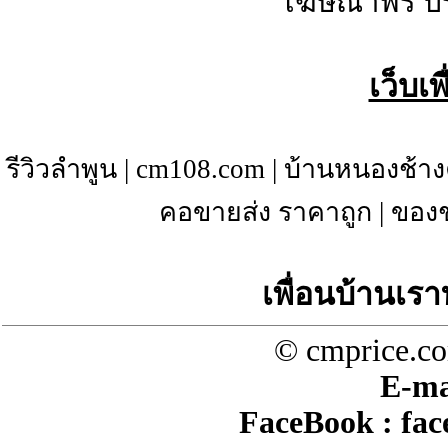
โฆษณาฟรี ป
เว็บเ
รีวิวลำพูน
|
cm108.com
|
บ้านหนองช้าง
คอขายส่ง ราคาถูก
|
ของช
เพื่อนบ้านเรา
© cmprice.co
E-ma
FaceBook :
fac