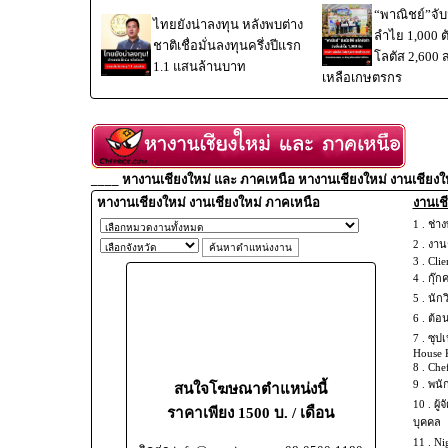
“พาณิชย์”จับม
ไทยยังน่าลงทุน หลังพบต่าง
ลำไย 1,000 
ชาติเชื่อมั่นลงทุนครึ่งปีแรก
โลตัส 2,600 
1.1 แสนล้านบาท
เหลือเกษตรกร
____ หางานเชียงใหม่ และ ภาคเหนือ หางานเชียงใหม่ งานเชียงใ
หางานเชียงใหม่ งานเชียงใหม่ ภาคเหนือ
งานเชี
1 .
ช่าง
2 .
งานช
3 .
Clie
4 .
กุ๊ก
5 .
นัก
6 .
ต้อ
7 .
ซุปเ
House 
8 .
Chef
9 .
พนั
สนใจโฆษณาตำแหน่งนี้
10 .
ผู้
ราคาเพียง 1500 บ. / เดือน
บุคคล
11 .
Ni