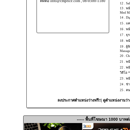
ติดต่อ info@cmprice.com , 08-0500-1180
12 .
Sal
13 .
พน
Med Mas
14 .
Dig
15 .
แค
16 .
พน
17 .
ธุร
18 .
พน
19 .
ผู้
Manage
20 .
Che
21 .
พน
22 .
พน
วิดีโอ 
23 .
พน
24 .
ช่
25 .
คน
|
ลงประกาศตำแหน่งว่างฟรี!!
ดูตำแหน่งงานว่า
----- พื้นที่โฆษณา 1000 บาทต่