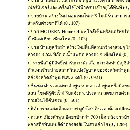
•
ขาย บ้านเดี่ยวรีโนเวทใหม่ หมู่บ้านวังตาล หางดง เช
เฟอร์นิเจอร์และเครื่องใช้ไฟฟ้าครบ เข้าอยู่ได้ทันที (0 ,
•
ขายบ้าน สร้างใหม่ คอนเทมโพลารี่ โมเดิร์น สามารถ
สำหรับต่างชาติได้ (0 , 107)
•
ขาย MODERN Home Office ใกล้เซ็นทรัลแอร์พอร์ทเชี
บิ๊กซีแม่เหียะ เชียงใหม่ (0 , 103)
•
ขาย บ้านพูลวิลล่า สร้างใหม่พื้นที่สวนกว้างๆสวยๆ ใ
หางดง 3 กม. พิกัด ต.น้ำแพร่ อ.หางดง จ.เชียงใหม่ (0 ,
•
"รายชื่อ" ผู้มีสิทธิ์เข้ารับการคัดเลือกการจัดทำบัญช
ตัวแทนจำหน่ายสลากกินแบ่งรัฐบาลของจังหวัดลำพู
คลังจังหวัดลำพูน พ.ศ. 2569ไ (0 , 6921)
•
ชื่นชม ตำรวจแม่ทาลำพูน ช่วยสาวลำพูนเหยื่อมิจฯหว
แสน โชคดีรู้ตัวเร็ว! รีบแจ้งตร. ประสาน สตช.สายด่วน
ตามเงินได้คืนครบ (0 , 501)
•
ฟิล์มกรองแสงเสื่อมสภาพ ดูยังไง? ถึงเวลาต้องเปลี่ยนห
•
ตร.สภ.เมืองลำพูน ยึดยาบ้ากว่า 700 เม็ด หลังชาวบ้
พลาสติกพันเทปสีดำต้องสงสัยในสวนลำไย (0 , 1289)