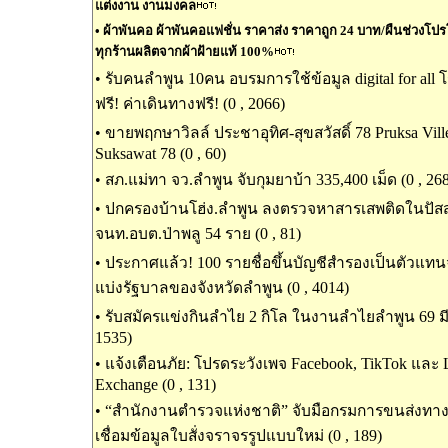
แต่งงาน งานมงคล
•
ผ้าพันคอ ผ้าพันคอแฟชั่น ราคาส่ง ราคาถูก 24 บาท/ผืนช่วงโปรโมช
ทุกร้านผลิตจากผ้าฝ้ายแท้ 100%
•
รับคนลำพูน 10คน อบรมการใช้ข้อมูล digital for all
ฟรี! ค่าเดินทางฟรี! (0 , 2066)
•
ขายพฤกษาวิลล์ ประชาอุทิศ-สุขสวัสดิ์ 78 Pruksa Ville
Suksawat 78 (0 , 60)
•
สภ.แม่ทา จว.ลำพูน จับกุมยาบ้า 335,400 เม็ด (0 , 26
•
ปกครองบ้านโฮ่ง.ลำพูน ลงตรวจหาสารเสพติดในปัส
จนท.อบต.ป่าพลู 54 ราย (0 , 81)
•
ประกาศแล้ว! 100 รายชื่อขึ้นบัญชีสำรองเป็นตัวแท
แบ่งรัฐบาลของจังหวัดลำพูน (0 , 4014)
•
รับสมัครแข่งกินลำไย 2 กิโล ในงานลำไยลำพูน 69 มีเ
1535)
•
แจ้งเตือนภัย: โปรดระวังเพจ Facebook, TikTok และ
Exchange (0 , 131)
•
“สำนักงานตำรวจแห่งชาติ” จับมือกรมการขนส่งท
เชื่อมข้อมูลใบสั่งจราจรรูปแบบใหม่ (0 , 189)