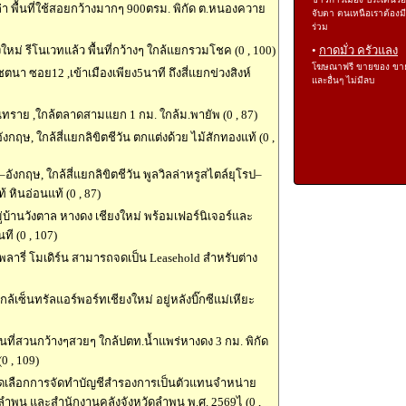
ล่า พื้นที่ใช้สอยกว้างมากๆ 900ตรม. พิกัด ต.หนองควาย
จับตา ตนเหนือเราต้องม
ร่วม
ยงใหม่ รีโนเวทแล้ว พื้นที่กว้างๆ ใกล้แยกรวมโชค (0 , 100)
•
กาดมั่ว ครัวแลง
โฆษณาฟรี ขายของ ขา
ชตนา ซอย12 ,เข้าเมืองเพียง5นาที ถึงสี่แยกข่วงสิงห์
และอื่นๆ ไม่มีลบ
ันทราย ,ใกล้ตลาดสามแยก 1 กม. ใกล้ม.พายัพ (0 , 87)
งกฤษ, ใกล้สี่แยกลิขิตชีวัน ตกแต่งด้วย ไม้สักทองแท้ (0 ,
–อังกฤษ, ใกล้สี่แยกลิขิตชีวัน พูลวิลล่าหรูสไตล์ยุโรป–
 หินอ่อนแท้ (0 , 87)
ู่บ้านวังตาล หางดง เชียงใหม่ พร้อมเฟอร์นิเจอร์และ
นที (0 , 107)
ารี่ โมเดิร์น สามารถจดเป็น Leasehold สำหรับต่าง
เซ็นทรัลแอร์พอร์ทเชียงใหม่ อยู่หลังบิ๊กซีแม่เหียะ
ื้นที่สวนกว้างๆสวยๆ ใกล้ปตท.น้ำแพร่หางดง 3 กม. พิกัด
0 , 109)
การคัดเลือกการจัดทำบัญชีสำรองการเป็นตัวแทนจำหน่าย
ำพูน และสำนักงานคลังจังหวัดลำพูน พ.ศ. 2569ไ (0 ,