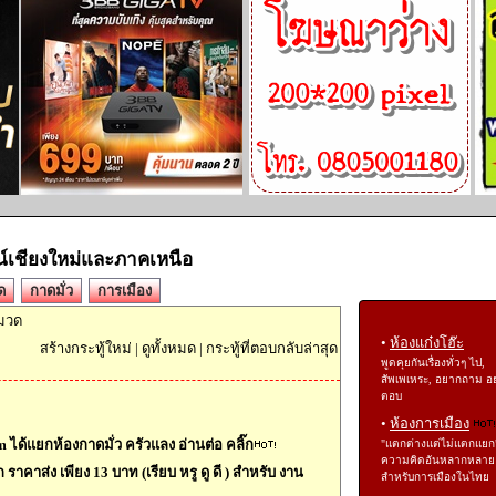
์เชียงใหม่และภาคเหนือ
ด
กาดมั่ว
การเมือง
หมวด
•
ห้องแก๋งโฮ๊ะ
สร้างกระทู้ใหม่
|
ดูทั้งหมด
|
กระทู้ที่ตอบกลับล่าสุด
พูดคุยกันเรื่องทั่วๆ ไป,
สัพเพเหระ, อยากถาม อ
ตอบ
•
ห้องการเมือง
 ได้แยกห้องกาดมั่ว ครัวแลง อ่านต่อ คลิ๊ก
"แตกต่างแต่ไม่แตกแยก
ความคิดอันหลากหลาย
าคาส่ง เพียง 13 บาท (เรียบ หรู ดู ดี ) สำหรับ งาน
สำหรับการเมืองในไทย