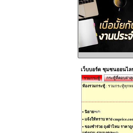
เว็บบอร์ด ชุมชนออนไลน
กระทู้ที่ตอบล่าสุ
รวมกระทู้
ห้องรวมกระทู้
: รวมกระทู้ทุก
•
นิยาย
•
แจ้งให้ทราบ ทาง cmprice.com
•
ของชำร่วย ถุงผ้าไหม ราคาถูก ร
แต่งงาน งานมงคล