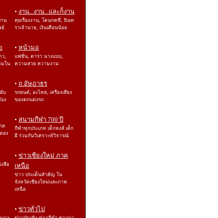
•
งาน...งาน...และก็งาน
บ้าน
คุยเรื่องงาน, โดนกดขี่, นินท
พย์
ราเจ้านาย, เงินเดือนน้อย
ย
•
หน้ามอ
าว,
แฟชั่น, ดารา นางแบบ,
ามใน
ความสวย ความงาม
•
ถ.อัษฎาธร
 ผับ
รถยนต์, อะไหล่, เครื่องเสียง
ือง
ของตกแต่งรถ
•
สนามกีฬา 700 ปี
ลาด
กีฬาทุกประเภท เด็กหงส์ เด็ก
องทอง
ผี ร่วมกันวิเคราะห์วิจารณ์
•
ข่าวเชียงใหม่ ภาค
ังสือ
เหนือ
ข่าว ประเด็นสำคัญ ใน
จังหวัดเชียงใหม่และภาค
เหนือ
•
ข่าวทั่วไป
อนน่า
ข่าวบันเทิง ข่าวกีฬา ข่าวน่า