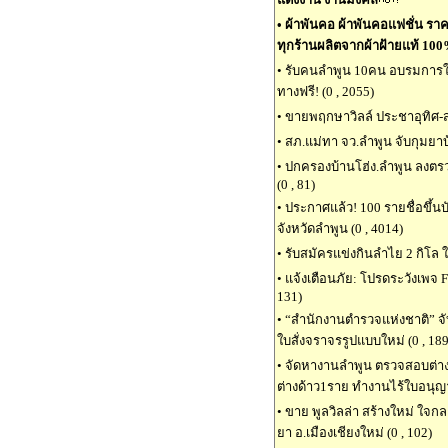
•
ผ้าพันคอ ผ้าพันคอแฟชั่น ราคา
ทุกร้านผลิตจากผ้าฝ้ายแท้ 10
•
รับคนลำพูน 10คน อบรมการใช้ข้
ทางฟรี! (0 , 2055)
•
ขายพฤกษาวิลล์ ประชาอุทิศ-สุขส
•
สภ.แม่ทา จว.ลำพูน จับกุมยาบ้
•
ปกครองบ้านโฮ่ง.ลำพูน ลงตร
(0 , 81)
•
ประกาศแล้ว! 100 รายชื่อขึ้
จังหวัดลำพูน (0 , 4014)
•
รับสมัครแข่งกินลำไย 2 กิโล ใ
•
แจ้งเตือนภัย: โปรดระวังเพจ 
131)
•
“สำนักงานตำรวจแห่งชาติ” จ
ใบสั่งจราจรรูปแบบใหม่ (0 , 189
•
จัดหางานลำพูน ตรวจสอบต่างด้
ต่างด้าว1ราย ทำงานไร้ใบอนุญาต
•
ขาย พูลวิลล่า สร้างใหม่ ใจกล
ยา อ.เมืองเชียงใหม่ (0 , 102)