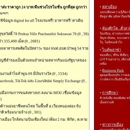
•
สล่าเมือง
ส่ง ราคาถูก 24 บาท/ผืนช่วงโปรโมชั่น ถูกที่สุด ถูกกว่า
แลกเปลี่ยนความรู้เรื่อง 
0%
ที่อยู่อาศัย อสังหาริมทรั
อมูล digital for all โรงแรมฟรี! อาหารฟรี! ค่าเดิน
•
ห้องต๊กโต...ตั๋วลา
วัสดิ์ 78 Pruksa Ville Prachauthit Suksawat 78 (0 , 59)
ร้องเรียน, ฝากประกาศข่
ปัญหาสังคม, ระบายคว
า 335,400 เม็ด (0 , 2681)
ใจ, ไม่มีคนเข้าใจ
วจหาสารเสพติดในปัสสาวะ ของ จนท.อบต.ป่าพลู 54 ราย
•
ไนท์พลาซ่า
ท่องเที่ยว, ที่กิน ที่เที่ยว,
บาร์ ร้านอาหาร, เที่ยวเม
นบัญชีสำรองเป็นตัวแทนจำหน่ายสลากกินแบ่งรัฐบาลของ
เหนือ
•
Business Park
นงานลำไยลำพูน 69 มีเงินรางวัล (0 , 1534)
พูดคุยเรื่องธรุกิจ การต
การจัดการ เรื่องเิงินเรื่
Facebook, TikTok และ Lineปลอม Simply Exchange (0 ,
ับมือกรมการขนส่งทางบก ลงนาม MOU เชื่อมข้อมูล
•
การศึกษา
ติวหนังสือ สอนพิเศษ หน
)
เอ็นทรานซ์
าวแย่งอาชีพคนไทย ในพื้นที่ อ.เวียงหนองล่อง จับ
ิ พร้อมนายจ้าง (0 , 301)
างเมือง ใกล้สนามบินเชียงใหม่ เพียง 2 กม. พิกัด ; ต.หาย
•
ข่าวการเมือง
ข่าวการเมือง ประเด็นร้