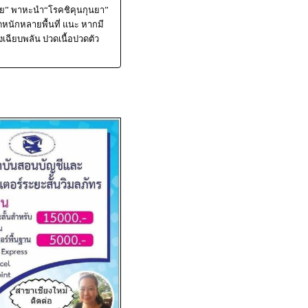
ลาย” พาหะนำ“โรคชิคุนกุนยา”
ดหนักหลายพื้นที่ แนะ หากมี
งเฉียบพลัน ปวดเนื้อปวดตัว