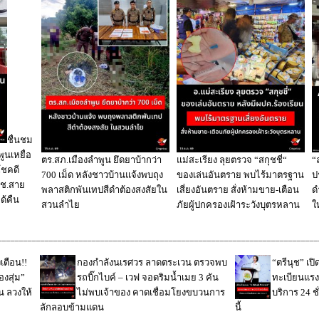
ชื่นชม
นเหยื่อ
ตร.สภ.เมืองลำพูน ยึดยาบ้ากว่า
แม่สะเรียง ลุยตรวจ “สกุชชี่“
“
โชคดี
700 เม็ด หลังชาวบ้านแจ้งพบถุง
ของเล่นอันตราย พบไร้มาตรฐาน
ป
สตช.สาย
พลาสติกพันเทปสีดำต้องสงสัยใน
เสี่ยงอันตราย สั่งห้ามขาย-เตือน
ด
ด้คืน
สวนลำไย
ภัยผู้ปกครองเฝ้าระวังบุตรหลาน
ใ
___________________________________________________________________________
ตือน!!
กองกำลังนเรศวร ลาดตระเวน ตรวจพบ
“ตรีนุช” เป
องสุ่ม”
รถบิ๊กไบค์ – เวฟ จอดริมน้ำเมย 3 คัน
ทะเบียนแรง
น ลวงให้
ไม่พบเจ้าของ คาดเชื่อมโยงขบวนการ
บริการ 24 ชั
ลักลอบข้ามแดน
นี้