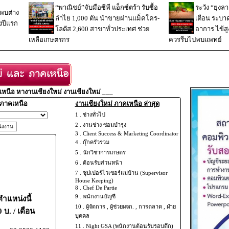
“พาณิชย์”จับมือซีพี แอ็กซ์ตร้า รับซื้อ
ระวัง “ยุง
งพบต่าง
ลำไย 1,000 ตัน นำขายผ่านแม็คโคร-
เตือน ระบา
่งปีแรก
โลตัส 2,600 สาขาทั่วประเทศ ช่วย
อาการ ไข้สู
เหลือเกษตรกร
ควรรีบไปพบแพทย์
หนือ หางานเชียงใหม่ งานเชียงใหม่ ___
 ภาคเหนือ
งานเชียงใหม่ ภาคเหนือ ล่าสุด
1 .
ช่างทั่วไป
2 .
งานช่าง ซ่อมบำรุง
3 .
Client Success & Marketing Coordinator
4 .
กุ๊กครัวรวม
5 .
นักวิชาการเกษตร
6 .
ต้อนรับส่วนหน้า
7 .
ซุปเปอร์ไวเซอร์แม่บ้าน (Supervisor
House Keeping)
8 .
Chef De Partie
9 .
พนักงานบัญชี
แหน่งนี้
10 .
ผู้จัดการ , ผู้ช่วยผจก. , การตลาด , ฝ่าย
 บ. / เดือน
บุคคล
11 .
Night GSA (พนักงานต้อนรับรอบดึก)