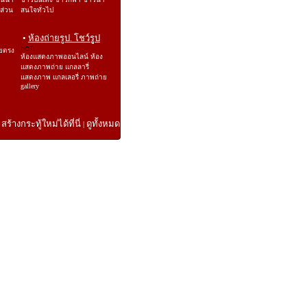
ีส่วน
สนใจทั่วไป
•
ห้องถ่ายรูป. โชว์รูป
ยตรง
ห้องแสดงภาพออนไลน์ ห้อง
แสดงภาพถ่าย แกลลารี่
แสดงภาพ แกลเลอรี่ ภาพถ่าย
gallery
สร้างกระทู้ใหม่ได้ที่นี่
ดูทั้งหมด
|