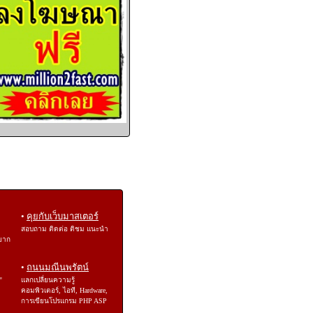
•
คุยกับเว็บมาสเตอร์
สอบถาม ติดต่อ ติชม แนะนำ
ยาก
•
ถนนมณีนพรัตน์
"
แลกเปลี่ยนความรู้
คอมพิวเตอร์, ไอที, Hardware,
การเขียนโปรแกรม PHP ASP