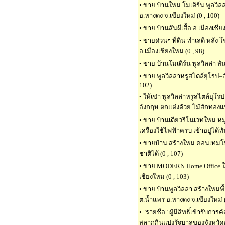
•
ขาย บ้านใหม่ โมเดิร์น พูลวิล
อ.หางดง จ.เชียงใหม่ (0 , 100)
•
ขาย บ้านสันผีเสื้อ อ.เมืองเชี
•
ขายด่วนๆ ที่ดิน ทำเลดี หลัง โ
อ.เมืองเชียงใหม่ (0 , 98)
•
ขาย บ้านโมเดิร์น พูลวิลล่า ส
•
ขาย พูลวิลล่าหรูสไตล์ยุโรป–อั
102)
•
ให้เช่า พูลวิลล่าหรูสไตล์ยุโรป
อังกฤษ ตกแต่งด้วย ไม้สักทองแท้
•
ขาย บ้านเดี่ยวรีโนเวทใหม่ หม
เครื่องใช้ไฟฟ้าครบ เข้าอยู่ได้ทั
•
ขายบ้าน สร้างใหม่ คอนเทมโพล
ชาติได้ (0 , 107)
•
ขาย MODERN Home Office ใกล้
เชียงใหม่ (0 , 103)
•
ขาย บ้านพูลวิลล่า สร้างใหม่พ
ต.น้ำแพร่ อ.หางดง จ.เชียงใหม่ (
•
"รายชื่อ" ผู้มีสิทธิ์เข้ารับ
สลากกินแบ่งรัฐบาลของจังหวัดล