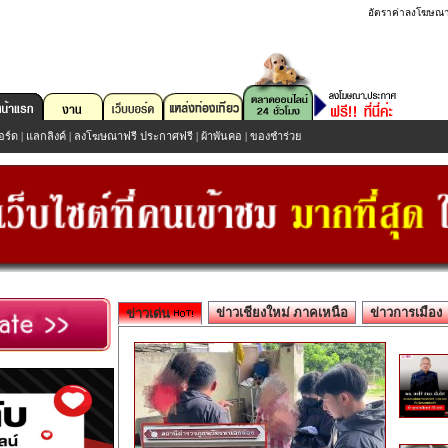
อัตราค่าลงโฆษณ
อร์ด
|
แลกลิงค์
|
ลงโฆษณาฟรี ประกาศฟรี
|
ผ้าพันคอ
|
ของชำร่วย
ข่าวเชียงใหม่ ภาคเหนือ
ข่าวการเมือง
ข่าวเด่น