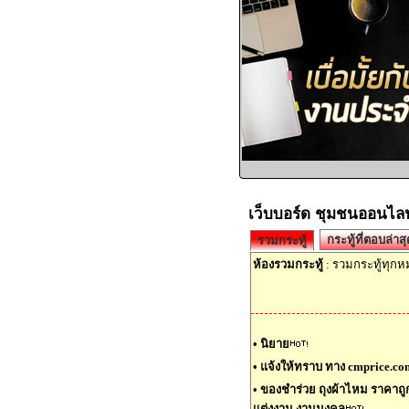
เว็บบอร์ด ชุมชนออนไลน
กระทู้ที่ตอบล่าสุ
รวมกระทู้
ห้องรวมกระทู้
: รวมกระทู้ทุก
•
นิยาย
•
แจ้งให้ทราบ ทาง cmprice.com
•
ของชำร่วย ถุงผ้าไหม ราคาถูก ร
แต่งงาน งานมงคล