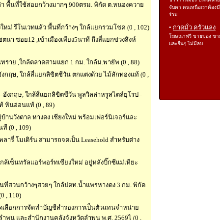
ล่า พื้นที่ใช้สอยกว้างมากๆ 900ตรม. พิกัด ต.หนองควาย
จับตา ตนเหนือเราต้องม
ร่วม
ยงใหม่ รีโนเวทแล้ว พื้นที่กว้างๆ ใกล้แยกรวมโชค (0 , 102)
•
กาดมั่ว ครัวแลง
โฆษณาฟรี ขายของ ขา
ชตนา ซอย12 ,เข้าเมืองเพียง5นาที ถึงสี่แยกข่วงสิงห์
และอื่นๆ ไม่มีลบ
ันทราย ,ใกล้ตลาดสามแยก 1 กม. ใกล้ม.พายัพ (0 , 88)
งกฤษ, ใกล้สี่แยกลิขิตชีวัน ตกแต่งด้วย ไม้สักทองแท้ (0 ,
–อังกฤษ, ใกล้สี่แยกลิขิตชีวัน พูลวิลล่าหรูสไตล์ยุโรป–
 หินอ่อนแท้ (0 , 89)
ู่บ้านวังตาล หางดง เชียงใหม่ พร้อมเฟอร์นิเจอร์และ
นที (0 , 109)
ารี่ โมเดิร์น สามารถจดเป็น Leasehold สำหรับต่าง
เซ็นทรัลแอร์พอร์ทเชียงใหม่ อยู่หลังบิ๊กซีแม่เหียะ
ื้นที่สวนกว้างๆสวยๆ ใกล้ปตท.น้ำแพร่หางดง 3 กม. พิกัด
0 , 110)
การคัดเลือกการจัดทำบัญชีสำรองการเป็นตัวแทนจำหน่าย
ำพูน และสำนักงานคลังจังหวัดลำพูน พ.ศ. 2569ไ (0 ,