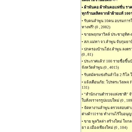
•
ผ้าพันคอ ผ้าพันคอแฟชั่น ราคา
ทุกร้านผลิตจากผ้าฝ้ายแท้ 10
•
รับคนลำพูน 10คน อบรมการใช้ข้
ทางฟรี! (0 , 2082)
•
ขายพฤกษาวิลล์ ประชาอุทิศ-สุขส
•
สภ.แม่ทา จว.ลำพูน จับกุมยาบ้
•
ปกครองบ้านโฮ่ง.ลำพูน ลงตร
(0 , 81)
•
ประกาศแล้ว! 100 รายชื่อขึ้
จังหวัดลำพูน (0 , 4015)
•
รับสมัครแข่งกินลำไย 2 กิโล ใ
•
แจ้งเตือนภัย: โปรดระวังเพจ 
131)
•
“สำนักงานตำรวจแห่งชาติ” จ
ใบสั่งจราจรรูปแบบใหม่ (0 , 189
•
จัดหางานลำพูน ตรวจสอบต่างด้
ต่างด้าว1ราย ทำงานไร้ใบอนุญาต
•
ขาย พูลวิลล่า สร้างใหม่ ใจกล
ยา อ.เมืองเชียงใหม่ (0 , 104)