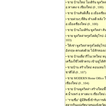
•
ขาย บ้านใหม่ โมเดิร์น พูลวิล
อ.หางดง จ.เชียงใหม่ (0 , 100)
•
ขาย บ้านสันผีเสื้อ อ.เมืองเชี
•
ขายด่วนๆ ที่ดิน ทำเลดี หลัง โ
อ.เมืองเชียงใหม่ (0 , 100)
•
ขาย บ้านโมเดิร์น พูลวิลล่า ส
•
ขาย พูลวิลล่าหรูสไตล์ยุโรป–อั
103)
•
ให้เช่า พูลวิลล่าหรูสไตล์ยุโรป
อังกฤษ ตกแต่งด้วย ไม้สักทองแท้
•
ขาย บ้านเดี่ยวรีโนเวทใหม่ หม
เครื่องใช้ไฟฟ้าครบ เข้าอยู่ได้ทั
•
ขายบ้าน สร้างใหม่ คอนเทมโพล
ชาติได้ (0 , 107)
•
ขาย MODERN Home Office ใกล้
เชียงใหม่ (0 , 104)
•
ขาย บ้านพูลวิลล่า สร้างใหม่พ
ต.น้ำแพร่ อ.หางดง จ.เชียงใหม่ (
•
"รายชื่อ" ผู้มีสิทธิ์เข้ารับ
สลากกินแบ่งรัฐบาลของจังหวัดล