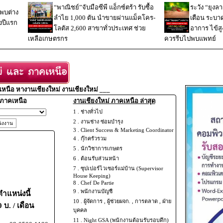
“พาณิชย์”จับมือซีพี แอ็กซ์ตร้า รับซื้อ
ระวัง “ยุง
งพบต่าง
ลำไย 1,000 ตัน นำขายผ่านแม็คโคร-
เตือน ระบา
่งปีแรก
โลตัส 2,600 สาขาทั่วประเทศ ช่วย
อาการ ไข้สู
เหลือเกษตรกร
ควรรีบไปพบแพทย์
หนือ หางานเชียงใหม่ งานเชียงใหม่ ___
 ภาคเหนือ
งานเชียงใหม่ ภาคเหนือ ล่าสุด
1 .
ช่างทั่วไป
2 .
งานช่าง ซ่อมบำรุง
3 .
Client Success & Marketing Coordinator
4 .
กุ๊กครัวรวม
5 .
นักวิชาการเกษตร
6 .
ต้อนรับส่วนหน้า
7 .
ซุปเปอร์ไวเซอร์แม่บ้าน (Supervisor
House Keeping)
8 .
Chef De Partie
9 .
พนักงานบัญชี
แหน่งนี้
10 .
ผู้จัดการ , ผู้ช่วยผจก. , การตลาด , ฝ่าย
 บ. / เดือน
บุคคล
11 .
Night GSA (พนักงานต้อนรับรอบดึก)