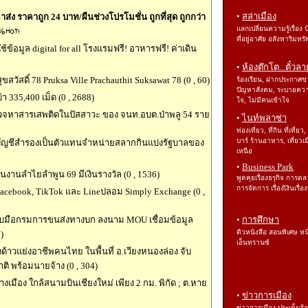
•
สล่าเมือง
ส่ง ราคาถูก 24 บาท/ผืนช่วงโปรโมชั่น ถูกที่สุด ถูกกว่า
แลกเปลี่ยนความรู้เรื่อง 
0%
ที่อยู่อาศัย อสังหาริมทรั
อมูล digital for all โรงแรมฟรี! อาหารฟรี! ค่าเดิน
•
ห้องต๊กโต...ตั๋วลา
วัสดิ์ 78 Pruksa Ville Prachauthit Suksawat 78 (0 , 60)
ร้องเรียน, ฝากประกาศข่
ปัญหาสังคม, ระบายคว
า 335,400 เม็ด (0 , 2688)
ใจ, ไม่มีคนเข้าใจ
วจหาสารเสพติดในปัสสาวะ ของ จนท.อบต.ป่าพลู 54 ราย
•
ไนท์พลาซ่า
ท่องเที่ยว, ที่กิน ที่เที่ยว,
บาร์ ร้านอาหาร, เที่ยวเม
นบัญชีสำรองเป็นตัวแทนจำหน่ายสลากกินแบ่งรัฐบาลของ
เหนือ
•
Business Park
นงานลำไยลำพูน 69 มีเงินรางวัล (0 , 1536)
พูดคุยเรื่องธรุกิจ การต
การจัดการ เรื่องเิงินเรื่
Facebook, TikTok และ Lineปลอม Simply Exchange (0 ,
ับมือกรมการขนส่งทางบก ลงนาม MOU เชื่อมข้อมูล
•
การศึกษา
ติวหนังสือ สอนพิเศษ หน
)
เอ็นทรานซ์
าวแย่งอาชีพคนไทย ในพื้นที่ อ.เวียงหนองล่อง จับ
ิ พร้อมนายจ้าง (0 , 304)
างเมือง ใกล้สนามบินเชียงใหม่ เพียง 2 กม. พิกัด ; ต.หาย
•
ข่าวการเมือง
ข่าวการเมือง ประเด็นร้