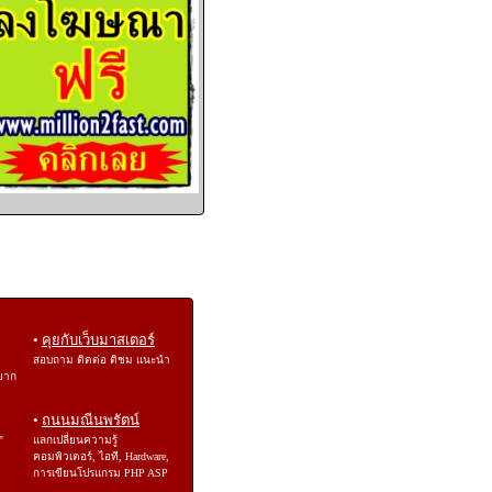
•
คุยกับเว็บมาสเตอร์
สอบถาม ติดต่อ ติชม แนะนำ
ยาก
•
ถนนมณีนพรัตน์
"
แลกเปลี่ยนความรู้
คอมพิวเตอร์, ไอที, Hardware,
การเขียนโปรแกรม PHP ASP