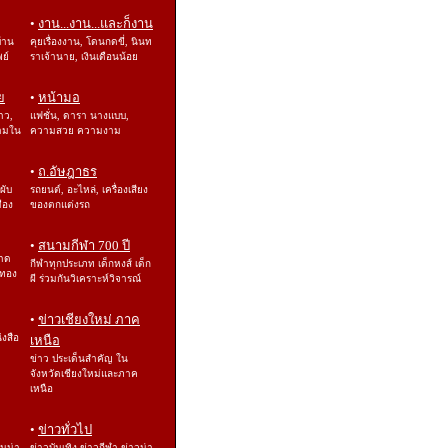
•
งาน...งาน...และก็งาน
บ้าน
คุยเรื่องงาน, โดนกดขี่, นินท
พย์
ราเจ้านาย, เงินเดือนน้อย
ย
•
หน้ามอ
าว,
แฟชั่น, ดารา นางแบบ,
ามใน
ความสวย ความงาม
•
ถ.อัษฎาธร
 ผับ
รถยนต์, อะไหล่, เครื่องเสียง
ือง
ของตกแต่งรถ
•
สนามกีฬา 700 ปี
ลาด
กีฬาทุกประเภท เด็กหงส์ เด็ก
องทอง
ผี ร่วมกันวิเคราะห์วิจารณ์
•
ข่าวเชียงใหม่ ภาค
ังสือ
เหนือ
ข่าว ประเด็นสำคัญ ใน
จังหวัดเชียงใหม่และภาค
เหนือ
•
ข่าวทั่วไป
อนน่า
ข่าวบันเทิง ข่าวกีฬา ข่าวน่า