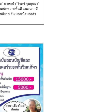
ลาย” พาหะนำ“โรคชิคุนกุนยา”
ดหนักหลายพื้นที่ แนะ หากมี
งเฉียบพลัน ปวดเนื้อปวดตัว