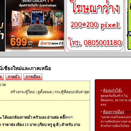
์เชียงใหม่และภาคเหนือ
ด
กาดมั่ว
การเมือง
หมวด
•
ห้องแก๋งโฮ๊ะ
สร้างกระทู้ใหม่
|
ดูทั้งหมด
|
กระทู้ที่ตอบกลับล่าสุด
พูดคุยกันเรื่องทั่วๆ ไป,
สัพเพเหระ, อยากถาม อ
ตอบ
•
ห้องการเมือง
 ได้แยกห้องกาดมั่ว ครัวแลง อ่านต่อ คลิ๊ก
"แตกต่างแต่ไม่แตกแยก
ความคิดอันหลากหลาย
าคาส่ง เพียง 13 บาท (เรียบ หรู ดู ดี ) สำหรับ งาน
สำหรับการเมืองในไทย