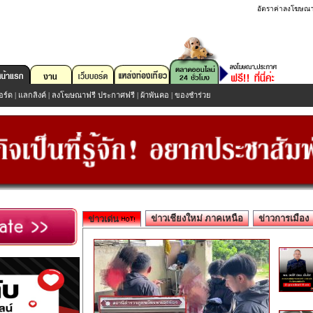
อัตราค่าลงโฆษณ
อร์ด
|
แลกลิงค์
|
ลงโฆษณาฟรี ประกาศฟรี
|
ผ้าพันคอ
|
ของชำร่วย
ข่าวเชียงใหม่ ภาคเหนือ
ข่าวการเมือง
ข่าวเด่น