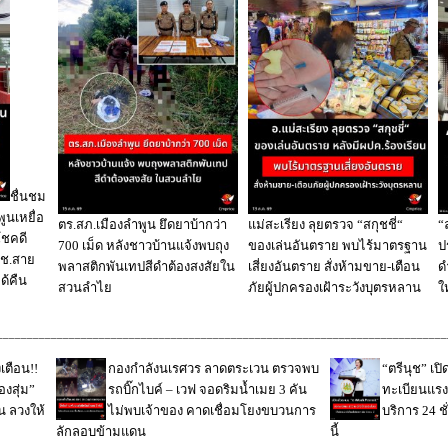
ชื่นชม
นเหยื่อ
ตร.สภ.เมืองลำพูน ยึดยาบ้ากว่า
แม่สะเรียง ลุยตรวจ “สกุชชี่“
“
โชคดี
700 เม็ด หลังชาวบ้านแจ้งพบถุง
ของเล่นอันตราย พบไร้มาตรฐาน
ป
สตช.สาย
พลาสติกพันเทปสีดำต้องสงสัยใน
เสี่ยงอันตราย สั่งห้ามขาย-เตือน
ด
ด้คืน
สวนลำไย
ภัยผู้ปกครองเฝ้าระวังบุตรหลาน
ใ
___________________________________________________________________________
ตือน!!
กองกำลังนเรศวร ลาดตระเวน ตรวจพบ
“ตรีนุช” เป
องสุ่ม”
รถบิ๊กไบค์ – เวฟ จอดริมน้ำเมย 3 คัน
ทะเบียนแรง
น ลวงให้
ไม่พบเจ้าของ คาดเชื่อมโยงขบวนการ
บริการ 24 ชั
ลักลอบข้ามแดน
นี้