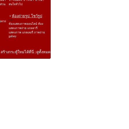
ีส่วน
สนใจทั่วไป
•
ห้องถ่ายรูป. โชว์รูป
ยตรง
ห้องแสดงภาพออนไลน์ ห้อง
แสดงภาพถ่าย แกลลารี่
แสดงภาพ แกลเลอรี่ ภาพถ่าย
gallery
สร้างกระทู้ใหม่ได้ที่นี่
ดูทั้งหมด
|