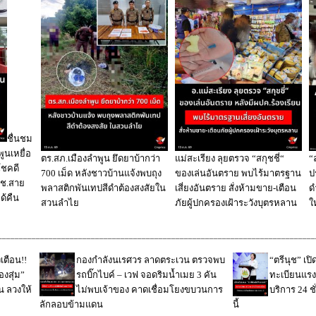
ชื่นชม
นเหยื่อ
ตร.สภ.เมืองลำพูน ยึดยาบ้ากว่า
แม่สะเรียง ลุยตรวจ “สกุชชี่“
“
โชคดี
700 เม็ด หลังชาวบ้านแจ้งพบถุง
ของเล่นอันตราย พบไร้มาตรฐาน
ป
สตช.สาย
พลาสติกพันเทปสีดำต้องสงสัยใน
เสี่ยงอันตราย สั่งห้ามขาย-เตือน
ด
ด้คืน
สวนลำไย
ภัยผู้ปกครองเฝ้าระวังบุตรหลาน
ใ
___________________________________________________________________________
ตือน!!
กองกำลังนเรศวร ลาดตระเวน ตรวจพบ
“ตรีนุช” เป
องสุ่ม”
รถบิ๊กไบค์ – เวฟ จอดริมน้ำเมย 3 คัน
ทะเบียนแรง
น ลวงให้
ไม่พบเจ้าของ คาดเชื่อมโยงขบวนการ
บริการ 24 ชั
ลักลอบข้ามแดน
นี้