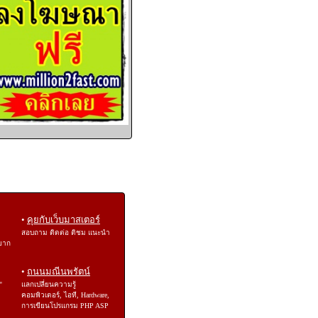
•
คุยกับเว็บมาสเตอร์
สอบถาม ติดต่อ ติชม แนะนำ
ยาก
•
ถนนมณีนพรัตน์
"
แลกเปลี่ยนความรู้
คอมพิวเตอร์, ไอที, Hardware,
การเขียนโปรแกรม PHP ASP