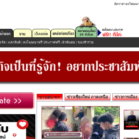
อัตราค่าลงโฆษณ
อร์ด
|
แลกลิงค์
|
ลงโฆษณาฟรี ประกาศฟรี
|
ผ้าพันคอ
|
ของชำร่วย
ข่าวเชียงใหม่ ภาคเหนือ
ข่าวการเมือง
ข่าวเด่น