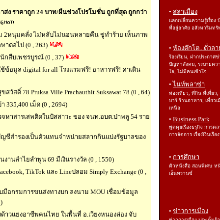
•
สล่าเมือง
ส่ง ราคาถูก 24 บาท/ผืนช่วงโปรโมชั่น ถูกที่สุด ถูกกว่า
แลกเปลี่ยนความรู้เรื่อง 
0%
ที่อยู่อาศัย อสังหาริมทรั
ม 2หนุ่มคลั่ง ไม่หลับไม่นอนหลายคืน ขู่ทำร้าย เห็นภาพ
กษาต่อไป (0 , 263)
•
ห้องต๊กโต...ตั๋วลา
นักสืบเพชรบูรณ์ (0 , 37)
ร้องเรียน, ฝากประกาศข่
ปัญหาสังคม, ระบายคว
อมูล digital for all โรงแรมฟรี! อาหารฟรี! ค่าเดิน
ใจ, ไม่มีคนเข้าใจ
•
ไนท์พลาซ่า
วัสดิ์ 78 Pruksa Ville Prachauthit Suksawat 78 (0 , 64)
ท่องเที่ยว, ที่กิน ที่เที่ยว,
บาร์ ร้านอาหาร, เที่ยวเม
า 335,400 เม็ด (0 , 2694)
เหนือ
วจหาสารเสพติดในปัสสาวะ ของ จนท.อบต.ป่าพลู 54 ราย
•
Business Park
พูดคุยเรื่องธรุกิจ การต
การจัดการ เรื่องเิงินเรื่
นบัญชีสำรองเป็นตัวแทนจำหน่ายสลากกินแบ่งรัฐบาลของ
•
การศึกษา
นงานลำไยลำพูน 69 มีเงินรางวัล (0 , 1550)
ติวหนังสือ สอนพิเศษ หน
Facebook, TikTok และ Lineปลอม Simply Exchange (0 ,
เอ็นทรานซ์
ับมือกรมการขนส่งทางบก ลงนาม MOU เชื่อมข้อมูล
)
•
ข่าวการเมือง
าวแย่งอาชีพคนไทย ในพื้นที่ อ.เวียงหนองล่อง จับ
ข่าวการเมือง ประเด็นร้