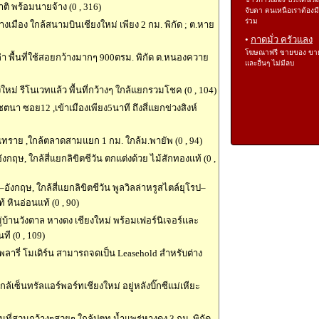
ิ พร้อมนายจ้าง (0 , 316)
จับตา ตนเหนือเราต้องม
ร่วม
างเมือง ใกล้สนามบินเชียงใหม่ เพียง 2 กม. พิกัด ; ต.หาย
•
กาดมั่ว ครัวแลง
โฆษณาฟรี ขายของ ขา
ล่า พื้นที่ใช้สอยกว้างมากๆ 900ตรม. พิกัด ต.หนองควาย
และอื่นๆ ไม่มีลบ
ยงใหม่ รีโนเวทแล้ว พื้นที่กว้างๆ ใกล้แยกรวมโชค (0 , 104)
ชตนา ซอย12 ,เข้าเมืองเพียง5นาที ถึงสี่แยกข่วงสิงห์
ันทราย ,ใกล้ตลาดสามแยก 1 กม. ใกล้ม.พายัพ (0 , 94)
งกฤษ, ใกล้สี่แยกลิขิตชีวัน ตกแต่งด้วย ไม้สักทองแท้ (0 ,
–อังกฤษ, ใกล้สี่แยกลิขิตชีวัน พูลวิลล่าหรูสไตล์ยุโรป–
 หินอ่อนแท้ (0 , 90)
ู่บ้านวังตาล หางดง เชียงใหม่ พร้อมเฟอร์นิเจอร์และ
นที (0 , 109)
ารี่ โมเดิร์น สามารถจดเป็น Leasehold สำหรับต่าง
เซ็นทรัลแอร์พอร์ทเชียงใหม่ อยู่หลังบิ๊กซีแม่เหียะ
ื้นที่สวนกว้างๆสวยๆ ใกล้ปตท.น้ำแพร่หางดง 3 กม. พิกัด