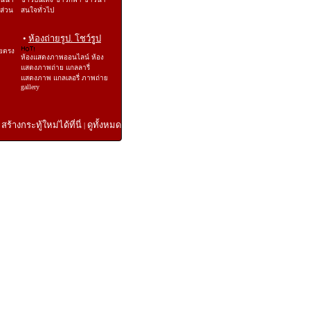
ีส่วน
สนใจทั่วไป
•
ห้องถ่ายรูป. โชว์รูป
ยตรง
ห้องแสดงภาพออนไลน์ ห้อง
แสดงภาพถ่าย แกลลารี่
แสดงภาพ แกลเลอรี่ ภาพถ่าย
gallery
สร้างกระทู้ใหม่ได้ที่นี่
ดูทั้งหมด
|