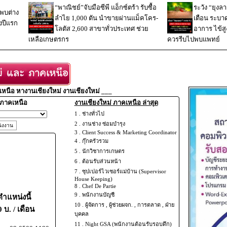
“พาณิชย์”จับมือซีพี แอ็กซ์ตร้า รับซื้อ
ระวัง “ยุง
งพบต่าง
ลำไย 1,000 ตัน นำขายผ่านแม็คโคร-
เตือน ระบา
่งปีแรก
โลตัส 2,600 สาขาทั่วประเทศ ช่วย
อาการ ไข้สู
เหลือเกษตรกร
ควรรีบไปพบแพทย์
หนือ หางานเชียงใหม่ งานเชียงใหม่ ___
 ภาคเหนือ
งานเชียงใหม่ ภาคเหนือ ล่าสุด
1 .
ช่างทั่วไป
2 .
งานช่าง ซ่อมบำรุง
3 .
Client Success & Marketing Coordinator
4 .
กุ๊กครัวรวม
5 .
นักวิชาการเกษตร
6 .
ต้อนรับส่วนหน้า
7 .
ซุปเปอร์ไวเซอร์แม่บ้าน (Supervisor
House Keeping)
8 .
Chef De Partie
9 .
พนักงานบัญชี
แหน่งนี้
10 .
ผู้จัดการ , ผู้ช่วยผจก. , การตลาด , ฝ่าย
 บ. / เดือน
บุคคล
11 .
Night GSA (พนักงานต้อนรับรอบดึก)