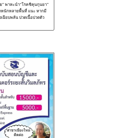
ลาย” พาหะนำ“โรคชิคุนกุนยา”
ดหนักหลายพื้นที่ แนะ หากมี
งเฉียบพลัน ปวดเนื้อปวดตัว