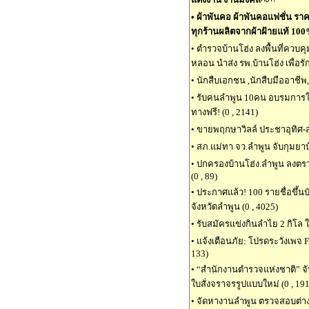
•
ผ้าพันคอ ผ้าพันคอแฟชั่น ราคา
ทุกร้านผลิตจากผ้าฝ้ายแท้ 10
•
ตำรวจบ้านโฮ่ง ลงพื้นที่ควบคุ
หลอน นำส่ง รพ.บ้านโฮ่ง เพื่อรั
•
นักสืบเอกชน ,นักสืบมืออาชีพ,
•
รับคนลำพูน 10คน อบรมการใช้ข้
ทางฟรี! (0 , 2141)
•
ขายพฤกษาวิลล์ ประชาอุทิศ-สุขส
•
สภ.แม่ทา จว.ลำพูน จับกุมยาบ้
•
ปกครองบ้านโฮ่ง.ลำพูน ลงตร
(0 , 89)
•
ประกาศแล้ว! 100 รายชื่อขึ้
จังหวัดลำพูน (0 , 4025)
•
รับสมัครแข่งกินลำไย 2 กิโล ใ
•
แจ้งเตือนภัย: โปรดระวังเพจ 
133)
•
“สำนักงานตำรวจแห่งชาติ” จ
ใบสั่งจราจรรูปแบบใหม่ (0 , 191
•
จัดหางานลำพูน ตรวจสอบต่างด้