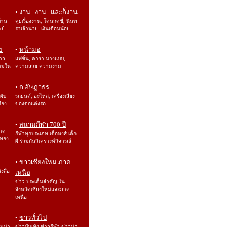
•
งาน...งาน...และก็งาน
บ้าน
คุยเรื่องงาน, โดนกดขี่, นินท
พย์
ราเจ้านาย, เงินเดือนน้อย
ย
•
หน้ามอ
าว,
แฟชั่น, ดารา นางแบบ,
ามใน
ความสวย ความงาม
•
ถ.อัษฎาธร
 ผับ
รถยนต์, อะไหล่, เครื่องเสียง
ือง
ของตกแต่งรถ
•
สนามกีฬา 700 ปี
ลาด
กีฬาทุกประเภท เด็กหงส์ เด็ก
องทอง
ผี ร่วมกันวิเคราะห์วิจารณ์
•
ข่าวเชียงใหม่ ภาค
ังสือ
เหนือ
ข่าว ประเด็นสำคัญ ใน
จังหวัดเชียงใหม่และภาค
เหนือ
•
ข่าวทั่วไป
อนน่า
ข่าวบันเทิง ข่าวกีฬา ข่าวน่า