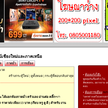
์เชียงใหม่และภาคเหนือ
ด
กาดมั่ว
การเมือง
หมวด
•
ห้องแก๋งโฮ๊ะ
สร้างกระทู้ใหม่
|
ดูทั้งหมด
|
กระทู้ที่ตอบกลับล่าสุด
พูดคุยกันเรื่องทั่วๆ ไป,
สัพเพเหระ, อยากถาม อ
ตอบ
•
ห้องการเมือง
 ได้แยกห้องกาดมั่ว ครัวแลง อ่านต่อ คลิ๊ก
"แตกต่างแต่ไม่แตกแยก
ความคิดอันหลากหลาย
าคาส่ง เพียง 13 บาท (เรียบ หรู ดู ดี ) สำหรับ งาน
สำหรับการเมืองในไทย