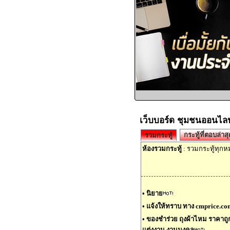
เว็บบอร์ด ชุมชนออนไลน
กระทู้ที่ตอบล่าสุ
รวมกระทู้
ห้องรวมกระทู้
: รวมกระทู้ทุก
•
นิยาย
•
แจ้งให้ทราบ ทาง cmprice.com
•
ของชำร่วย ถุงผ้าไหม ราคาถูก ร
แต่งงาน งานมงคล