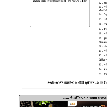
ติดต่อ info@cmprice.com , 08-0500-1180
12 .
Sal
13 .
พน
Med Mas
14 .
Dig
15 .
แค
16 .
พน
17 .
ธุร
18 .
พน
19 .
ผู้
Manage
20 .
Che
21 .
พน
22 .
พน
วิดีโอ 
23 .
พน
24 .
ช่
25 .
คน
|
ลงประกาศตำแหน่งว่างฟรี!!
ดูตำแหน่งงานว่า
----- พื้นที่โฆษณา 1000 บาทต่