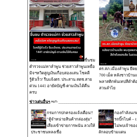
ชื่นชม
ตำรวจแม่ทาลำพูน ช่วยสาวลำพูนเหยื่อ
ตร.สภ.เมืองลำพูน ยึดย
มิจฯหวิดสูญเงินเกือบสองแสน โชคดี
700 เม็ด หลังชาวบ้านแ
รู้ตัวเร็ว! รีบแจ้งตร. ประสาน สตช.สาย
พลาสติกพันเทปสีดำต้
ด่วน 1441 อายัดบัญชี-ตามเงินได้คืน
สวนลำไย
ครบ
ข่าวเด่นอื่นๆ
__________________________________________
กรมการปกครองแจ้งเตือน!!
กองกำลังนเ
“ตู้จำหน่ายสินค้ากล่องสุ่ม”
รถบิ๊กไบค์ – 
เสี่ยงเข้าข่ายการพนัน ลวงให้
ไม่พบเจ้าขอ
ประชาชนหลงเชื่อ
ลักลอบข้ามแดน