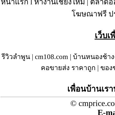
หน้าแรก
l
หางานเชียงใหม่
|
ตลาดอ
โฆษณาฟรี ป
เว็บเ
รีวิวลำพูน
|
cm108.com
|
บ้านหนองช้าง
คอขายส่ง ราคาถูก
|
ของช
เพื่อนบ้านเรา
© cmprice.co
E-ma