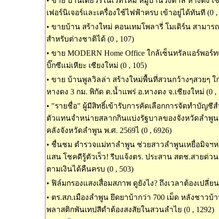
•
ขาย บ้านเดี่ยวรีโนเวทใหม่ หมู่บ้านวังตาล หางดง เช
เฟอร์นิเจอร์และเครื่องใช้ไฟฟ้าครบ เข้าอยู่ได้ทันที (0 ,
•
ขายบ้าน สร้างใหม่ คอนเทมโพลารี่ โมเดิร์น สามารถ
สำหรับต่างชาติได้ (0 , 107)
•
ขาย MODERN Home Office ใกล้เซ็นทรัลแอร์พอร์ทเชี
บิ๊กซีแม่เหียะ เชียงใหม่ (0 , 105)
•
ขาย บ้านพูลวิลล่า สร้างใหม่พื้นที่สวนกว้างๆสวยๆ ใ
หางดง 3 กม. พิกัด ต.น้ำแพร่ อ.หางดง จ.เชียงใหม่ (0 ,
•
"รายชื่อ" ผู้มีสิทธิ์เข้ารับการคัดเลือกการจัดทำบัญช
ตัวแทนจำหน่ายสลากกินแบ่งรัฐบาลของจังหวัดลำพู
คลังจังหวัดลำพูน พ.ศ. 2569ไ (0 , 6926)
•
ชื่นชม ตำรวจแม่ทาลำพูน ช่วยสาวลำพูนเหยื่อมิจฯหว
แสน โชคดีรู้ตัวเร็ว! รีบแจ้งตร. ประสาน สตช.สายด่วน
ตามเงินได้คืนครบ (0 , 503)
•
ฟิล์มกรองแสงเสื่อมสภาพ ดูยังไง? ถึงเวลาต้องเปลี่ยนห
•
ตร.สภ.เมืองลำพูน ยึดยาบ้ากว่า 700 เม็ด หลังชาวบ้
พลาสติกพันเทปสีดำต้องสงสัยในสวนลำไย (0 , 1292)