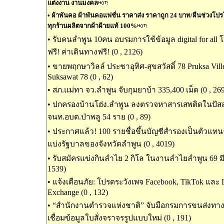
แต่งงาน งานมงคล
•
ผ้าพันคอ ผ้าพันคอแฟชั่น ราคาส่ง ราคาถูก 24 บาท/ผืนช่วงโปรโมช
ทุกร้านผลิตจากผ้าฝ้ายแท้ 100%
•
รับคนลำพูน 10คน อบรมการใช้ข้อมูล digital for all
ฟรี! ค่าเดินทางฟรี! (0 , 2126)
•
ขายพฤกษาวิลล์ ประชาอุทิศ-สุขสวัสดิ์ 78 Pruksa Ville
Suksawat 78 (0 , 62)
•
สภ.แม่ทา จว.ลำพูน จับกุมยาบ้า 335,400 เม็ด (0 , 26
•
ปกครองบ้านโฮ่ง.ลำพูน ลงตรวจหาสารเสพติดในปัส
จนท.อบต.ป่าพลู 54 ราย (0 , 89)
•
ประกาศแล้ว! 100 รายชื่อขึ้นบัญชีสำรองเป็นตัวแท
แบ่งรัฐบาลของจังหวัดลำพูน (0 , 4019)
•
รับสมัครแข่งกินลำไย 2 กิโล ในงานลำไยลำพูน 69 มีเ
1539)
•
แจ้งเตือนภัย: โปรดระวังเพจ Facebook, TikTok และ
Exchange (0 , 132)
•
“สำนักงานตำรวจแห่งชาติ” จับมือกรมการขนส่งท
เชื่อมข้อมูลใบสั่งจราจรรูปแบบใหม่ (0 , 191)