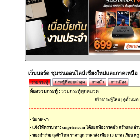
เว็บบอร์ด ชุมชนออนไลน์เชียงใหม่และภาคเหนือ
กระทู้ที่ตอบล่าสุด
กาดมั่ว
การเมือง
รวมกระทู้
ห้องรวมกระทู้
: รวมกระทู้ทุกหมวด
สร้างกระทู้ใหม่
|
ดูทั้งหมด
•
นิยาย
•
แจ้งให้ทราบ ทาง cmprice.com ได้แยกห้องกาดมั่ว ครัวแลง อ่านต
•
ของชำร่วย ถุงผ้าไหม ราคาถูก ราคาส่ง เพียง 13 บาท (เรียบ หรู ด