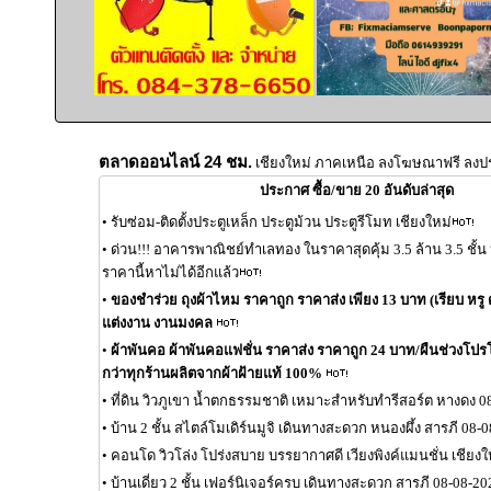
ตลาดออนไลน์ 24 ชม.
เชียงใหม่ ภาคเหนือ ลงโฆษณาฟรี ลงป
ประกาศ ซื้อ/ขาย 20 อันดับล่าสุด
•
รับซ่อม-ติดตั้งประตูเหล็ก ประตูม้วน ประตูรีโมท เชียงใหม่
•
ด่วน!!! อาคารพาณิชย์ทำเลทอง ในราคาสุดคุ้ม 3.5 ล้าน 3.5 ชั้
ราคานี้หาไม่ได้อีกแล้ว
•
ของชำร่วย ถุงผ้าไหม ราคาถูก ราคาส่ง เพียง 13 บาท (เรียบ หรู ด
แต่งงาน งานมงคล
•
ผ้าพันคอ ผ้าพันคอแฟชั่น ราคาส่ง ราคาถูก 24 บาท/ผืนช่วงโปรโมช
กว่าทุกร้านผลิตจากผ้าฝ้ายแท้ 100%
•
ที่ดิน วิวภูเขา น้ำตกธรรมชาติ เหมาะสำหรับทำรีสอร์ต หางดง 0
•
บ้าน 2 ชั้น สไตล์โมเดิร์นมูจิ เดินทางสะดวก หนองผึ้ง สารภี 08-
•
คอนโด วิวโล่ง โปร่งสบาย บรรยากาศดี เวียงพิงค์แมนชั่น เชียงใ
•
บ้านเดี่ยว 2 ชั้น เฟอร์นิเจอร์ครบ เดินทางสะดวก สารภี 08-08-20