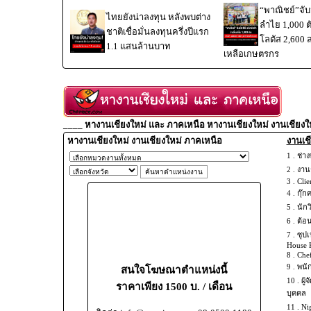
“พาณิชย์”จับม
ไทยยังน่าลงทุน หลังพบต่าง
ลำไย 1,000 
ชาติเชื่อมั่นลงทุนครึ่งปีแรก
โลตัส 2,600 
1.1 แสนล้านบาท
เหลือเกษตรกร
____ หางานเชียงใหม่ และ ภาคเหนือ หางานเชียงใหม่ งานเชียงใ
หางานเชียงใหม่ งานเชียงใหม่ ภาคเหนือ
งานเชี
1 .
ช่าง
2 .
งานช
3 .
Clie
4 .
กุ๊ก
5 .
นัก
6 .
ต้อ
7 .
ซุปเ
House 
8 .
Chef
9 .
พนั
สนใจโฆษณาตำแหน่งนี้
10 .
ผู้
ราคาเพียง 1500 บ. / เดือน
บุคคล
11 .
Ni