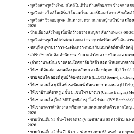
•
พูลวิลล่าหรูสร้างใหม่ สไตล์โมเดิร์น ทำเลศักยภาพ ช้างคลาน 0
•
พูลวิลล่า สไตล์โมเดิร์น รีโนเวทใหม่ เฟอร์นิเจอร์ครบ เชียงใหม่
•
พูลวิลล่า วิวดอยสุเทพ เดินทางสะดวก สนามหญ้าหน้าบ้าน เมือง
2026
•
บ้านเดี่ยวหลังใหญ่ เนื้อที่กว้างขวาง แม่ปูคา สันกำแพง 08-08-2
•
พูลวิลล่าหรูสไตล์ Modern Lanna Luxury เฟอร์นิเจอร์บิ้วอิน สาร
•
ชลบุรี-สมุทรปราการ-ฉะเชิงเทรา-กทม! รับเหมาติดตั้งเหล็กดัดมุ้
•
//ปรับ//ขายโกดัง+สำนักงาน+บ้าน ต.ลำโพ อ.บางบัวทอง จ.นนทบุ
•
(ต่ำกว่าประเมิน) ขายคอนโดศุภาลัย วิสต้า แอท ห้าแยกปากเกร็
•
ให้เช่าที่ดินเปล่าดอนเมือง (ต.หลักหก อ.เมืองปทุมธานี) 2 ไร่ 08
•
ขายคอนโด ลอยด์ ศูนย์วิจัย-ทองหล่อ (LLOYD Soonvijai-Thong
•
ให้เช่าคอนโด ยู ดีไลท์ เรสซิเดนซ์ พัฒนาการ-ทองหล่อ (U Delig
•
ให้เช่าบ้านเดี่ยวหรู 2 ชั้น ม.เซนโทร บางนา (Centro Bangna) M
•
ให้เช่าคอนโด (ใกล้ MRT สุทธิสาร) “ไอวี่ รัชดา (IVY Ratchada)”
•
ให้เช่าอาคารสำนักงาน พร้อมลานแสดงแสดงสินค้าขนาดใหญ่ 5,
2026
•
ขายบ้านเดี่ยว 2 ชั้น+โรงจอดรถ (ซ.เพชรเกษม 63 ตรงข้าม ถ.
2026
•
ขายบ้านเดี่ยว 2 ชั้น 71.6 ตร.ว. ซ.เพชรเกษม 63 ตรงข้าม ถ.พ