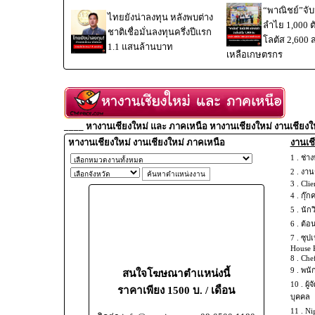
“พาณิชย์”จับม
ไทยยังน่าลงทุน หลังพบต่าง
ลำไย 1,000 
ชาติเชื่อมั่นลงทุนครึ่งปีแรก
โลตัส 2,600 
1.1 แสนล้านบาท
เหลือเกษตรกร
____ หางานเชียงใหม่ และ ภาคเหนือ หางานเชียงใหม่ งานเชียงใ
หางานเชียงใหม่ งานเชียงใหม่ ภาคเหนือ
งานเชี
1 .
ช่าง
2 .
งานช
3 .
Clie
4 .
กุ๊ก
5 .
นัก
6 .
ต้อ
7 .
ซุปเ
House 
8 .
Chef
9 .
พนั
สนใจโฆษณาตำแหน่งนี้
10 .
ผู้
ราคาเพียง 1500 บ. / เดือน
บุคคล
11 .
Ni