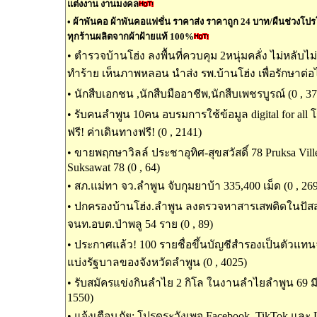
แต่งงาน งานมงคล
•
ผ้าพันคอ ผ้าพันคอแฟชั่น ราคาส่ง ราคาถูก 24 บาท/ผืนช่วงโปรโมช
ทุกร้านผลิตจากผ้าฝ้ายแท้ 100%
•
ตำรวจบ้านโฮ่ง ลงพื้นที่ควบคุม 2หนุ่มคลั่ง ไม่หลับไ
ทำร้าย เห็นภาพหลอน นำส่ง รพ.บ้านโฮ่ง เพื่อรักษาต่อไ
•
นักสืบเอกชน ,นักสืบมืออาชีพ,นักสืบเพชรบูรณ์ (0 , 3
•
รับคนลำพูน 10คน อบรมการใช้ข้อมูล digital for all
ฟรี! ค่าเดินทางฟรี! (0 , 2141)
•
ขายพฤกษาวิลล์ ประชาอุทิศ-สุขสวัสดิ์ 78 Pruksa Ville
Suksawat 78 (0 , 64)
•
สภ.แม่ทา จว.ลำพูน จับกุมยาบ้า 335,400 เม็ด (0 , 26
•
ปกครองบ้านโฮ่ง.ลำพูน ลงตรวจหาสารเสพติดในปัส
จนท.อบต.ป่าพลู 54 ราย (0 , 89)
•
ประกาศแล้ว! 100 รายชื่อขึ้นบัญชีสำรองเป็นตัวแท
แบ่งรัฐบาลของจังหวัดลำพูน (0 , 4025)
•
รับสมัครแข่งกินลำไย 2 กิโล ในงานลำไยลำพูน 69 มีเ
1550)
•
แจ้งเตือนภัย: โปรดระวังเพจ Facebook, TikTok และ