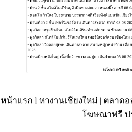
•
ที่ดิน วิวภูเขา น้ำตกธรรมชาติ เหมาะสำหรับทำรีสอร์ต หางดง 0
•
บ้าน 2 ชั้น สไตล์โมเดิร์นมูจิ เดินทางสะดวก หนองผึ้ง สารภี 08-
•
คอนโด วิวโล่ง โปร่งสบาย บรรยากาศดี เวียงพิงค์แมนชั่น เชียงใ
•
บ้านเดี่ยว 2 ชั้น เฟอร์นิเจอร์ครบ เดินทางสะดวก สารภี 08-08-20
•
พูลวิลล่าหรูสร้างใหม่ สไตล์โมเดิร์น ทำเลศักยภาพ ช้างคลาน 0
•
พูลวิลล่า สไตล์โมเดิร์น รีโนเวทใหม่ เฟอร์นิเจอร์ครบ เชียงใหม่
•
พูลวิลล่า วิวดอยสุเทพ เดินทางสะดวก สนามหญ้าหน้าบ้าน เมือง
2026
•
บ้านเดี่ยวหลังใหญ่ เนื้อที่กว้างขวาง แม่ปูคา สันกำแพง 08-08-2
ลงโฆษณาฟรี ลงประ
หน้าแรก
l
หางานเชียงใหม่
|
ตลาดอ
โฆษณาฟรี ป