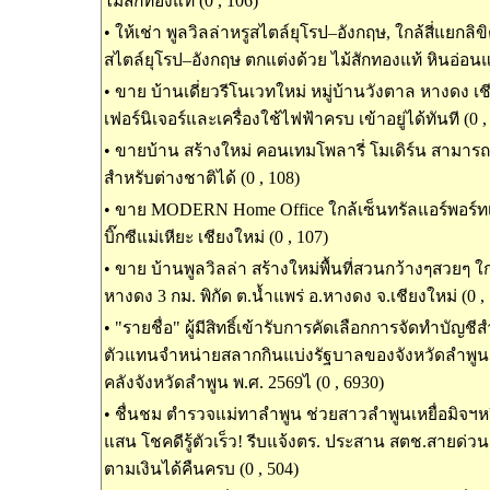
ไม้สักทองแท้ (0 , 106)
•
ให้เช่า พูลวิลล่าหรูสไตล์ยุโรป–อังกฤษ, ใกล้สี่แยกลิขิ
สไตล์ยุโรป–อังกฤษ ตกแต่งด้วย ไม้สักทองแท้ หินอ่อนแท
•
ขาย บ้านเดี่ยวรีโนเวทใหม่ หมู่บ้านวังตาล หางดง เช
เฟอร์นิเจอร์และเครื่องใช้ไฟฟ้าครบ เข้าอยู่ได้ทันที (0 ,
•
ขายบ้าน สร้างใหม่ คอนเทมโพลารี่ โมเดิร์น สามารถ
สำหรับต่างชาติได้ (0 , 108)
•
ขาย MODERN Home Office ใกล้เซ็นทรัลแอร์พอร์ทเชี
บิ๊กซีแม่เหียะ เชียงใหม่ (0 , 107)
•
ขาย บ้านพูลวิลล่า สร้างใหม่พื้นที่สวนกว้างๆสวยๆ ใ
หางดง 3 กม. พิกัด ต.น้ำแพร่ อ.หางดง จ.เชียงใหม่ (0 ,
•
"รายชื่อ" ผู้มีสิทธิ์เข้ารับการคัดเลือกการจัดทำบัญช
ตัวแทนจำหน่ายสลากกินแบ่งรัฐบาลของจังหวัดลำพู
คลังจังหวัดลำพูน พ.ศ. 2569ไ (0 , 6930)
•
ชื่นชม ตำรวจแม่ทาลำพูน ช่วยสาวลำพูนเหยื่อมิจฯหว
แสน โชคดีรู้ตัวเร็ว! รีบแจ้งตร. ประสาน สตช.สายด่วน
ตามเงินได้คืนครบ (0 , 504)