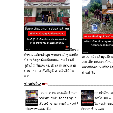
ชื่นชม
ตำรวจแม่ทาลำพูน ช่วยสาวลำพูนเหยื่อ
ตร.สภ.เมืองลำพูน ยึดย
มิจฯหวิดสูญเงินเกือบสองแสน โชคดี
700 เม็ด หลังชาวบ้านแ
รู้ตัวเร็ว! รีบแจ้งตร. ประสาน สตช.สาย
พลาสติกพันเทปสีดำต้
ด่วน 1441 อายัดบัญชี-ตามเงินได้คืน
สวนลำไย
ครบ
ข่าวเด่นอื่นๆ
__________________________________________
กรมการปกครองแจ้งเตือน!!
กองกำลังนเ
“ตู้จำหน่ายสินค้ากล่องสุ่ม”
รถบิ๊กไบค์ – 
เสี่ยงเข้าข่ายการพนัน ลวงให้
ไม่พบเจ้าขอ
ประชาชนหลงเชื่อ
ลักลอบข้ามแดน