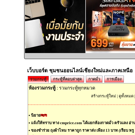
เว็บบอร์ด ชุมชนออนไลน์เชียงใหม่และภาคเหนือ
กระทู้ที่ตอบล่าสุด
กาดมั่ว
การเมือง
รวมกระทู้
ห้องรวมกระทู้
: รวมกระทู้ทุกหมวด
สร้างกระทู้ใหม่
|
ดูทั้งหมด
•
นิยาย
•
แจ้งให้ทราบ ทาง cmprice.com ได้แยกห้องกาดมั่ว ครัวแลง อ่านต
•
ของชำร่วย ถุงผ้าไหม ราคาถูก ราคาส่ง เพียง 13 บาท (เรียบ หรู ด