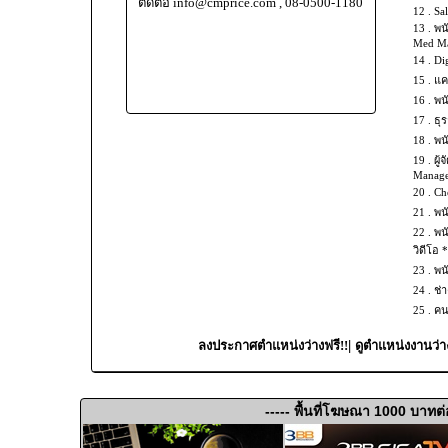
ติดต่อ info@cmprice.com , 08-0500-1180
12 .
Sal
13 .
พน
Med Mas
14 .
Dig
15 .
แค
16 .
พน
17 .
ธุร
18 .
พน
19 .
ผู้
Manage
20 .
Che
21 .
พน
22 .
พน
วิดีโอ 
23 .
พน
24 .
ช่
25 .
คน
|
ลงประกาศตำแหน่งว่างฟรี!!
ดูตำแหน่งงานว่า
----- พื้นที่โฆษณา 1000 บาทต่