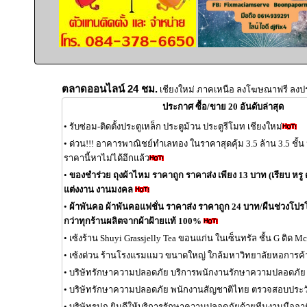
ตลาดออนไลน์ 24 ชม.
เชียงใหม่ ภาคเหนือ ลงโฆษณาฟรี ลงป
ประกาศ ซื้อ/ขาย 20 อันดับล่าสุด
•
รับซ่อม-ติดตั้งประตูเหล็ก ประตูม้วน ประตูรีโมท เชียงใหม่
•
ด่วน!!! อาคารพาณิชย์ทำเลทอง ในราคาสุดคุ้ม 3.5 ล้าน 3.5 ชั้
ราคานี้หาไม่ได้อีกแล้ว
•
ของชำร่วย ถุงผ้าไหม ราคาถูก ราคาส่ง เพียง 13 บาท (เรียบ หรู ด
แต่งงาน งานมงคล
•
ผ้าพันคอ ผ้าพันคอแฟชั่น ราคาส่ง ราคาถูก 24 บาท/ผืนช่วงโปรโมช
กว่าทุกร้านผลิตจากผ้าฝ้ายแท้ 100%
•
เซ้งร้าน Shuyi Grassjelly Tea ขอนแก่น ในเซ็นทรัล ชั้น G ติด 
•
เซ้งด่วน ร้านโรงแรมแมว ขนาดใหญ่ ใกล้มหาวิทยาลัยหอการค้
•
บริษัทรักษาความปลอดภัย บริการพนักงานรักษาความปลอดภัย
•
บริษัทรักษาความปลอดภัย พนักงานสัญชาติไทย ตรวจสอบประวั
•
บริษัทรปภ ยินดีให้บริการรักษาความปลอดภัยด้วยทีมงานมืออา