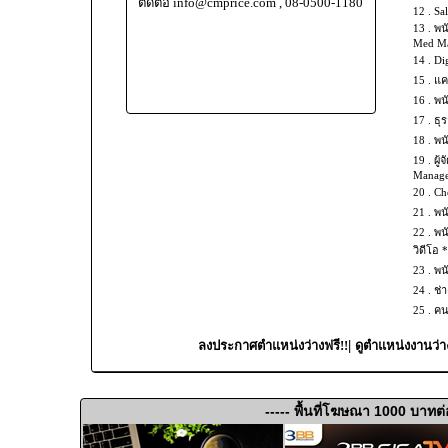
ติดต่อ info@cmprice.com , 08-0500-1180
12 .
Sal
13 .
พน
Med Mas
14 .
Dig
15 .
แค
16 .
พน
17 .
ธุร
18 .
พน
19 .
ผู้
Manage
20 .
Che
21 .
พน
22 .
พน
วิดีโอ 
23 .
พน
24 .
ช่
25 .
คน
|
ลงประกาศตำแหน่งว่างฟรี!!
ดูตำแหน่งงานว่า
----- พื้นที่โฆษณา 1000 บาทต่