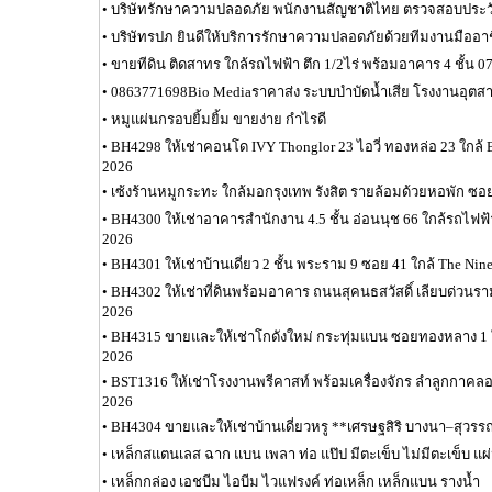
•
บริษัทรักษาความปลอดภัย พนักงานสัญชาติไทย ตรวจสอบประวั
•
บริษัทรปภ ยินดีให้บริการรักษาความปลอดภัยด้วยทีมงานมืออา
•
ขายทีดิน ติดสาทร ใกล้รถไฟฟ้า ตึก 1/2ไร่ พร้อมอาคาร 4 ชั้น 0
•
0863771698Bio Mediaราคาส่ง ระบบบำบัดน้ำเสีย โรงงานอุต
•
หมูแผ่นกรอบยิ้มยิ้ม ขายง่าย กำไรดี
•
BH4298 ให้เช่าคอนโด IVY Thonglor 23 ไอวี่ ทองหล่อ 23 ใกล้
2026
•
เซ้งร้านหมูกระทะ ใกล้มอกรุงเทพ รังสิต รายล้อมด้วยหอพัก ซอ
•
BH4300 ให้เช่าอาคารสำนักงาน 4.5 ชั้น อ่อนนุช 66 ใกล้รถไฟฟ
2026
•
BH4301 ให้เช่าบ้านเดี่ยว 2 ชั้น พระราม 9 ซอย 41 ใกล้ The Ni
•
BH4302 ให้เช่าที่ดินพร้อมอาคาร ถนนสุคนธสวัสดิ์ เลียบด่วนร
2026
•
BH4315 ขายและให้เช่าโกดังใหม่ กระทุ่มแบน ซอยทองหลาง 1 
2026
•
BST1316 ให้เช่าโรงงานพรีคาสท์ พร้อมเครื่องจักร ลำลูกกาคลอ
2026
•
BH4304 ขายและให้เช่าบ้านเดี่ยวหรู **เศรษฐสิริ บางนา–สุวรร
•
เหล็กสแตนเลส ฉาก แบน เพลา ท่อ แป๊ป มีตะเข็บ ไม่มีตะเข็บ แผ
•
เหล็กกล่อง เอชบีม ไอบีม ไวแฟรงค์ ท่อเหล็ก เหล็กแบน รางน้ำ