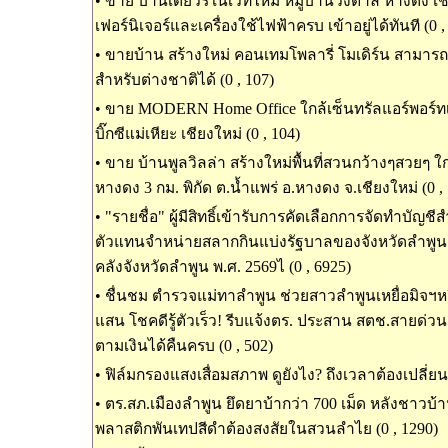
•
ขาย บ้านเดี่ยวรีโนเวทใหม่ หมู่บ้านวังตาล หางดง เช
เฟอร์นิเจอร์และเครื่องใช้ไฟฟ้าครบ เข้าอยู่ได้ทันที (0 ,
•
ขายบ้าน สร้างใหม่ คอนเทมโพลารี่ โมเดิร์น สามารถ
สำหรับต่างชาติได้ (0 , 107)
•
ขาย MODERN Home Office ใกล้เซ็นทรัลแอร์พอร์ทเชี
บิ๊กซีแม่เหียะ เชียงใหม่ (0 , 104)
•
ขาย บ้านพูลวิลล่า สร้างใหม่พื้นที่สวนกว้างๆสวยๆ ใ
หางดง 3 กม. พิกัด ต.น้ำแพร่ อ.หางดง จ.เชียงใหม่ (0 ,
•
"รายชื่อ" ผู้มีสิทธิ์เข้ารับการคัดเลือกการจัดทำบัญช
ตัวแทนจำหน่ายสลากกินแบ่งรัฐบาลของจังหวัดลำพู
คลังจังหวัดลำพูน พ.ศ. 2569ไ (0 , 6925)
•
ชื่นชม ตำรวจแม่ทาลำพูน ช่วยสาวลำพูนเหยื่อมิจฯหว
แสน โชคดีรู้ตัวเร็ว! รีบแจ้งตร. ประสาน สตช.สายด่วน
ตามเงินได้คืนครบ (0 , 502)
•
ฟิล์มกรองแสงเสื่อมสภาพ ดูยังไง? ถึงเวลาต้องเปลี่ยนห
•
ตร.สภ.เมืองลำพูน ยึดยาบ้ากว่า 700 เม็ด หลังชาวบ้
พลาสติกพันเทปสีดำต้องสงสัยในสวนลำไย (0 , 1290)