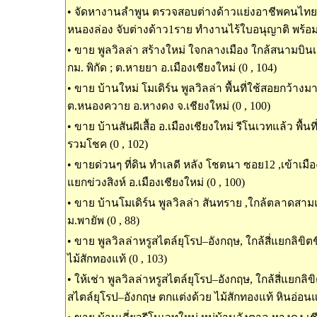
•
จัดหางานลำพูน ตรวจสอบต่างด้าวแย่งอาชีพคนไทย ในพ
หนองล่อง จับต่างด้าว1ราย ทำงานไร้ใบอนุญาติ พร้อมน
•
ขาย พูลวิลล่า สร้างใหม่ ใจกลางเมือง ใกล้สนามบินเช
กม. พิกัด ; ต.หายยา อ.เมืองเชียงใหม่ (0 , 104)
•
ขาย บ้านใหม่ โมเดิร์น พูลวิลล่า พื้นที่ใช้สอยกว้างม
ต.หนองควาย อ.หางดง จ.เชียงใหม่ (0 , 100)
•
ขาย บ้านสันผีเสื้อ อ.เมืองเชียงใหม่ รีโนเวทแล้ว พื้นท
รวมโชค (0 , 102)
•
ขายด่วนๆ ที่ดิน ทำเลดี หลัง โชตนา ซอย12 ,เข้าเมืองเ
แยกข่วงสิงห์ อ.เมืองเชียงใหม่ (0 , 100)
•
ขาย บ้านโมเดิร์น พูลวิลล่า สันทราย ,ใกล้ตลาดสาม
ม.พายัพ (0 , 88)
•
ขาย พูลวิลล่าหรูสไตล์ยุโรป–อังกฤษ, ใกล้สี่แยกลิขิต
ไม้สักทองแท้ (0 , 103)
•
ให้เช่า พูลวิลล่าหรูสไตล์ยุโรป–อังกฤษ, ใกล้สี่แยกลิขิ
สไตล์ยุโรป–อังกฤษ ตกแต่งด้วย ไม้สักทองแท้ หินอ่อนแท