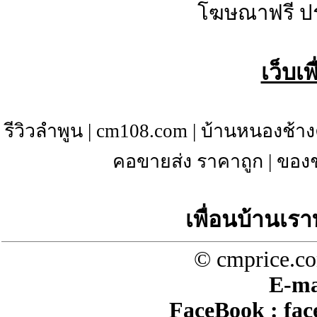
โฆษณาฟรี ป
เว็บเ
รีวิวลำพูน
|
cm108.com
|
บ้านหนองช้าง
คอขายส่ง ราคาถูก
|
ของช
เพื่อนบ้านเรา
© cmprice.co
E-ma
FaceBook :
fac