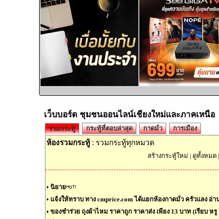
เว็บบอร์ด ชุมชนออนไลน์เชียงใหม่และภาคเหนือ
กระทู้ที่ตอบล่าสุด
กาดมั่ว
การเมือง
รวมกระทู้
ห้องรวมกระทู้
: รวมกระทู้ทุกหมวด
สร้างกระทู้ใหม่
|
ดูทั้งหมด
•
นิยาย
•
แจ้งให้ทราบ ทาง cmprice.com ได้แยกห้องกาดมั่ว ครัวแลง อ่านต
•
ของชำร่วย ถุงผ้าไหม ราคาถูก ราคาส่ง เพียง 13 บาท (เรียบ หรู ด