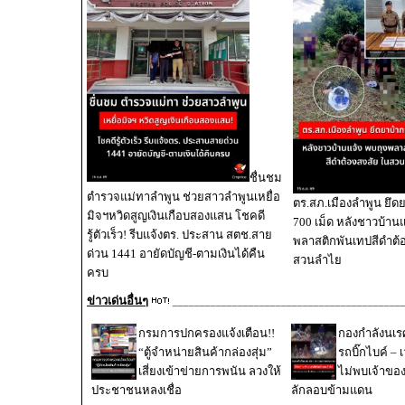
ชื่นชม
ตำรวจแม่ทาลำพูน ช่วยสาวลำพูนเหยื่อ
ตร.สภ.เมืองลำพูน ยึดย
มิจฯหวิดสูญเงินเกือบสองแสน โชคดี
700 เม็ด หลังชาวบ้านแ
รู้ตัวเร็ว! รีบแจ้งตร. ประสาน สตช.สาย
พลาสติกพันเทปสีดำต้
ด่วน 1441 อายัดบัญชี-ตามเงินได้คืน
สวนลำไย
ครบ
ข่าวเด่นอื่นๆ
__________________________________________
กรมการปกครองแจ้งเตือน!!
กองกำลังนเ
“ตู้จำหน่ายสินค้ากล่องสุ่ม”
รถบิ๊กไบค์ – 
เสี่ยงเข้าข่ายการพนัน ลวงให้
ไม่พบเจ้าขอ
ประชาชนหลงเชื่อ
ลักลอบข้ามแดน