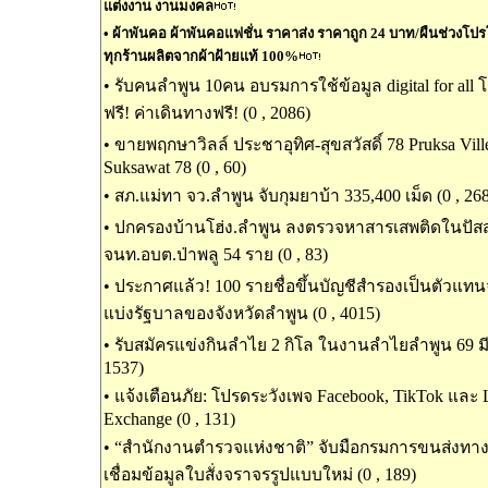
แต่งงาน งานมงคล
•
ผ้าพันคอ ผ้าพันคอแฟชั่น ราคาส่ง ราคาถูก 24 บาท/ผืนช่วงโปรโมช
ทุกร้านผลิตจากผ้าฝ้ายแท้ 100%
•
รับคนลำพูน 10คน อบรมการใช้ข้อมูล digital for all
ฟรี! ค่าเดินทางฟรี! (0 , 2086)
•
ขายพฤกษาวิลล์ ประชาอุทิศ-สุขสวัสดิ์ 78 Pruksa Ville
Suksawat 78 (0 , 60)
•
สภ.แม่ทา จว.ลำพูน จับกุมยาบ้า 335,400 เม็ด (0 , 26
•
ปกครองบ้านโฮ่ง.ลำพูน ลงตรวจหาสารเสพติดในปัส
จนท.อบต.ป่าพลู 54 ราย (0 , 83)
•
ประกาศแล้ว! 100 รายชื่อขึ้นบัญชีสำรองเป็นตัวแท
แบ่งรัฐบาลของจังหวัดลำพูน (0 , 4015)
•
รับสมัครแข่งกินลำไย 2 กิโล ในงานลำไยลำพูน 69 มีเ
1537)
•
แจ้งเตือนภัย: โปรดระวังเพจ Facebook, TikTok และ
Exchange (0 , 131)
•
“สำนักงานตำรวจแห่งชาติ” จับมือกรมการขนส่งท
เชื่อมข้อมูลใบสั่งจราจรรูปแบบใหม่ (0 , 189)