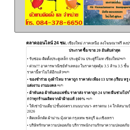
ตลาดออนไลน์ 24 ชม.
เชียงใหม่ ภาคเหนือ ลงโฆษณาฟรี ลงป
ประกาศ ซื้อ/ขาย 20 อันดับล่าสุด
•
รับซ่อม-ติดตั้งประตูเหล็ก ประตูม้วน ประตูรีโมท เชียงใหม่
•
ด่วน!!! อาคารพาณิชย์ทำเลทอง ในราคาสุดคุ้ม 3.5 ล้าน 3.5 ชั้
ราคานี้หาไม่ได้อีกแล้ว
•
ของชำร่วย ถุงผ้าไหม ราคาถูก ราคาส่ง เพียง 13 บาท (เรียบ หรู ด
แต่งงาน งานมงคล
•
ผ้าพันคอ ผ้าพันคอแฟชั่น ราคาส่ง ราคาถูก 24 บาท/ผืนช่วงโปรโมช
กว่าทุกร้านผลิตจากผ้าฝ้ายแท้ 100%
•
ให้เช่าบ้านเดี่ยว2ชั้น66ตรว.ถนนบางนา- ตราดกม 14 ใกล้สนาม
2026
•
ติดเหล็กดัด ผ้าม่าน มุ้งลวด กรุงเทพ ชลบุรี ฉะเชิงเทรา
•
บริษัทรักษาความปลอดภัย บริการพนักงานรักษาความปลอดภัย