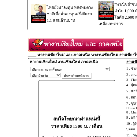
“พาณิชย์”จับม
ไทยยังน่าลงทุน หลังพบต่าง
ลำไย 1,000 
ชาติเชื่อมั่นลงทุนครึ่งปีแรก
โลตัส 2,600 
1.1 แสนล้านบาท
เหลือเกษตรกร
____ หางานเชียงใหม่ และ ภาคเหนือ หางานเชียงใหม่ งานเชียงใ
หางานเชียงใหม่ งานเชียงใหม่ ภาคเหนือ
งานเชี
1 .
ช่าง
2 .
งานช
3 .
Clie
4 .
กุ๊ก
5 .
นัก
6 .
ต้อ
7 .
ซุปเ
House 
8 .
Chef
9 .
พนั
สนใจโฆษณาตำแหน่งนี้
10 .
ผู้
ราคาเพียง 1500 บ. / เดือน
บุคคล
11 .
Ni