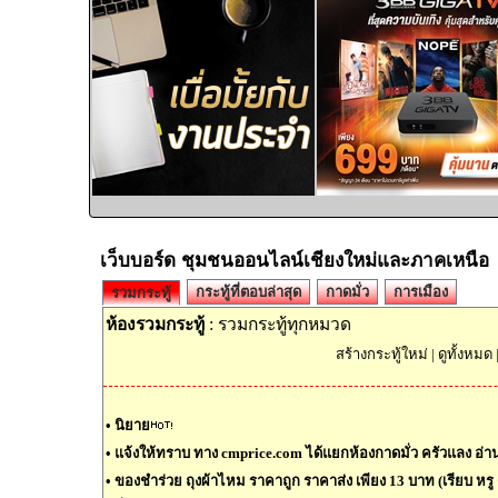
เว็บบอร์ด ชุมชนออนไลน์เชียงใหม่และภาคเหนือ
กระทู้ที่ตอบล่าสุด
กาดมั่ว
การเมือง
รวมกระทู้
ห้องรวมกระทู้
: รวมกระทู้ทุกหมวด
สร้างกระทู้ใหม่
|
ดูทั้งหมด
•
นิยาย
•
แจ้งให้ทราบ ทาง cmprice.com ได้แยกห้องกาดมั่ว ครัวแลง อ่านต
•
ของชำร่วย ถุงผ้าไหม ราคาถูก ราคาส่ง เพียง 13 บาท (เรียบ หรู ด