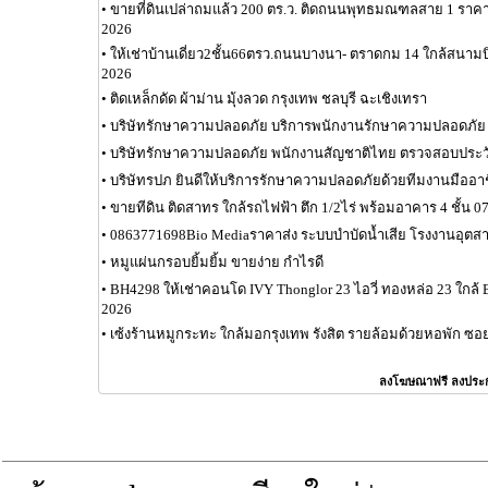
•
ขายที่ดินเปล่าถมแล้ว 200 ตร.ว. ติดถนนพุทธมณฑลสาย 1 ราคา 
2026
•
ให้เช่าบ้านเดี่ยว2ชั้น66ตรว.ถนนบางนา- ตราดกม 14 ใกล้สนาม
2026
•
ติดเหล็กดัด ผ้าม่าน มุ้งลวด กรุงเทพ ชลบุรี ฉะเชิงเทรา
•
บริษัทรักษาความปลอดภัย บริการพนักงานรักษาความปลอดภัย
•
บริษัทรักษาความปลอดภัย พนักงานสัญชาติไทย ตรวจสอบประวั
•
บริษัทรปภ ยินดีให้บริการรักษาความปลอดภัยด้วยทีมงานมืออา
•
ขายทีดิน ติดสาทร ใกล้รถไฟฟ้า ตึก 1/2ไร่ พร้อมอาคาร 4 ชั้น 0
•
0863771698Bio Mediaราคาส่ง ระบบบำบัดน้ำเสีย โรงงานอุต
•
หมูแผ่นกรอบยิ้มยิ้ม ขายง่าย กำไรดี
•
BH4298 ให้เช่าคอนโด IVY Thonglor 23 ไอวี่ ทองหล่อ 23 ใกล้
2026
•
เซ้งร้านหมูกระทะ ใกล้มอกรุงเทพ รังสิต รายล้อมด้วยหอพัก ซอ
ลงโฆษณาฟรี ลงประ