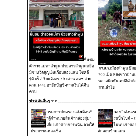
ชื่นชม
ตำรวจแม่ทาลำพูน ช่วยสาวลำพูนเหยื่อ
ตร.สภ.เมืองลำพูน ยึดย
มิจฯหวิดสูญเงินเกือบสองแสน โชคดี
700 เม็ด หลังชาวบ้านแ
รู้ตัวเร็ว! รีบแจ้งตร. ประสาน สตช.สาย
พลาสติกพันเทปสีดำต้
ด่วน 1441 อายัดบัญชี-ตามเงินได้คืน
สวนลำไย
ครบ
ข่าวเด่นอื่นๆ
__________________________________________
กรมการปกครองแจ้งเตือน!!
กองกำลังนเ
“ตู้จำหน่ายสินค้ากล่องสุ่ม”
รถบิ๊กไบค์ – 
เสี่ยงเข้าข่ายการพนัน ลวงให้
ไม่พบเจ้าขอ
ประชาชนหลงเชื่อ
ลักลอบข้ามแดน