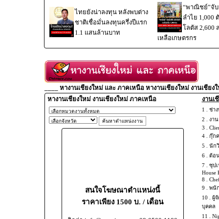
“พาณิชย์”จับม
ไทยยังน่าลงทุน หลังพบต่าง
ลำไย 1,000 
ชาติเชื่อมั่นลงทุนครึ่งปีแรก
โลตัส 2,600 
1.1 แสนล้านบาท
เหลือเกษตรกร
____ หางานเชียงใหม่ และ ภาคเหนือ หางานเชียงใหม่ งานเชียงใ
หางานเชียงใหม่ งานเชียงใหม่ ภาคเหนือ
งานเชี
1 .
ช่าง
2 .
งานช
3 .
Clie
4 .
กุ๊ก
5 .
นัก
6 .
ต้อ
7 .
ซุปเ
House 
8 .
Chef
9 .
พนั
สนใจโฆษณาตำแหน่งนี้
10 .
ผู้
ราคาเพียง 1500 บ. / เดือน
บุคคล
11 .
Ni