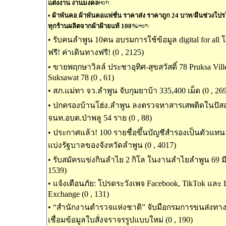
แต่งงาน งานมงคล
•
ผ้าพันคอ ผ้าพันคอแฟชั่น ราคาส่ง ราคาถูก 24 บาท/ผืนช่วงโปรโมช
ทุกร้านผลิตจากผ้าฝ้ายแท้ 100%
•
รับคนลำพูน 10คน อบรมการใช้ข้อมูล digital for all
ฟรี! ค่าเดินทางฟรี! (0 , 2125)
•
ขายพฤกษาวิลล์ ประชาอุทิศ-สุขสวัสดิ์ 78 Pruksa Ville
Suksawat 78 (0 , 61)
•
สภ.แม่ทา จว.ลำพูน จับกุมยาบ้า 335,400 เม็ด (0 , 26
•
ปกครองบ้านโฮ่ง.ลำพูน ลงตรวจหาสารเสพติดในปัส
จนท.อบต.ป่าพลู 54 ราย (0 , 88)
•
ประกาศแล้ว! 100 รายชื่อขึ้นบัญชีสำรองเป็นตัวแท
แบ่งรัฐบาลของจังหวัดลำพูน (0 , 4017)
•
รับสมัครแข่งกินลำไย 2 กิโล ในงานลำไยลำพูน 69 มีเ
1539)
•
แจ้งเตือนภัย: โปรดระวังเพจ Facebook, TikTok และ
Exchange (0 , 131)
•
“สำนักงานตำรวจแห่งชาติ” จับมือกรมการขนส่งท
เชื่อมข้อมูลใบสั่งจราจรรูปแบบใหม่ (0 , 190)