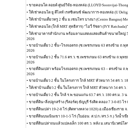
•
ขายคอนโด ลอยด์ ศูนย์วิจัย-ทองหล่อ (LLOYD Soonvijai-Thong
•
ให้เช่าคอนโด ยู ดีไลท์ เรสซิเดนซ์ พัฒนาการ-ทองหล่อ (U Delig
•
ให้เช่าบ้านเดี่ยวหรู 2 ชั้น ม.เซนโทร บางนา (Centro Bangna) M
•
ให้เช่าคอนโด (ใกล้ MRT สุทธิสาร) “ไอวี่ รัชดา (IVY Ratchada)”
•
ให้เช่าอาคารสำนักงาน พร้อมลานแสดงแสดงสินค้าขนาดใหญ่ 5,
2026
•
ขายบ้านเดี่ยว 2 ชั้น+โรงจอดรถ (ซ.เพชรเกษม 63 ตรงข้าม ถ.
2026
•
ขายบ้านเดี่ยว 2 ชั้น 71.6 ตร.ว. ซ.เพชรเกษม 63 ตรงข้าม ถ.พ
2026
•
ขายที่ดินเปล่า พร้อมโรงจอดรถ (ซ.เพชรเกษม 63 – ตรงข้าม ถ
2026
•
ขายบ้านเดี่ยว 2 ชั้น ในโครงการ ใกล้ MRT หัวหมาก 54 ตร.ว. 1
•
ให้เช่าบ้านเดี่ยว 2 ชั้น ในโครงการ ใกล้ MRT หัวหมาก 54 ตร.ว.
•
ขายบ้านเดี่ยว 2 ชั้น ใกล้ ร.พ.ขอนแก่น 63.7 ตร.ว. 180 ตร.ม. 3 
•
ขายที่ดิน+สิ่งปลูกสร้าง (รีสอร์ต) ธัญบุรี รังสิต คลอง 7 3-0-85 ไ
•
ขายที่ดินเปล่า 19-2-8 ไร่ (ติดทางหลวง 1020) อ.เมืองเชียงราย จ
•
ขายที่ดินบนเนินเขา 10-1-5 ไร่ (ใบอ่อน: ส.ป.ก./สร.5 ก.) วังน้ำเข
•
ขายที่ดินเปล่าถมแล้วแปลงเล็ก 100 ตร.ว. หลัง ม.เสนานิเวศน์โ