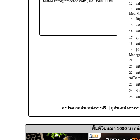
ติดต่อ info@cmprice.com , 08-0500-1180
12 .
Sal
13 .
พน
Med Mas
14 .
Dig
15 .
แค
16 .
พน
17 .
ธุร
18 .
พน
19 .
ผู้
Manage
20 .
Che
21 .
พน
22 .
พน
วิดีโอ 
23 .
พน
24 .
ช่
25 .
คน
|
ลงประกาศตำแหน่งว่างฟรี!!
ดูตำแหน่งงานว่า
----- พื้นที่โฆษณา 1000 บาทต่