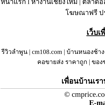
หน้าแรก
l
หางานเชียงใหม่
|
ตลาดอ
โฆษณาฟรี ป
เว็บเ
รีวิวลำพูน
|
cm108.com
|
บ้านหนองช้าง
คอขายส่ง ราคาถูก
|
ของช
เพื่อนบ้านเรา
© cmprice.co
E-ma