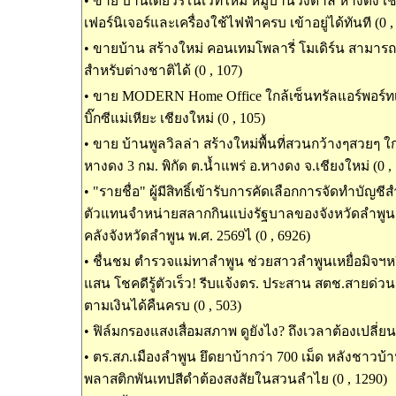
•
ขาย บ้านเดี่ยวรีโนเวทใหม่ หมู่บ้านวังตาล หางดง เช
เฟอร์นิเจอร์และเครื่องใช้ไฟฟ้าครบ เข้าอยู่ได้ทันที (0 ,
•
ขายบ้าน สร้างใหม่ คอนเทมโพลารี่ โมเดิร์น สามารถ
สำหรับต่างชาติได้ (0 , 107)
•
ขาย MODERN Home Office ใกล้เซ็นทรัลแอร์พอร์ทเชี
บิ๊กซีแม่เหียะ เชียงใหม่ (0 , 105)
•
ขาย บ้านพูลวิลล่า สร้างใหม่พื้นที่สวนกว้างๆสวยๆ ใ
หางดง 3 กม. พิกัด ต.น้ำแพร่ อ.หางดง จ.เชียงใหม่ (0 ,
•
"รายชื่อ" ผู้มีสิทธิ์เข้ารับการคัดเลือกการจัดทำบัญช
ตัวแทนจำหน่ายสลากกินแบ่งรัฐบาลของจังหวัดลำพู
คลังจังหวัดลำพูน พ.ศ. 2569ไ (0 , 6926)
•
ชื่นชม ตำรวจแม่ทาลำพูน ช่วยสาวลำพูนเหยื่อมิจฯหว
แสน โชคดีรู้ตัวเร็ว! รีบแจ้งตร. ประสาน สตช.สายด่วน
ตามเงินได้คืนครบ (0 , 503)
•
ฟิล์มกรองแสงเสื่อมสภาพ ดูยังไง? ถึงเวลาต้องเปลี่ยนห
•
ตร.สภ.เมืองลำพูน ยึดยาบ้ากว่า 700 เม็ด หลังชาวบ้
พลาสติกพันเทปสีดำต้องสงสัยในสวนลำไย (0 , 1290)