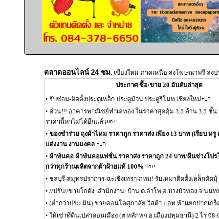
ตลาดออนไลน์ 24 ชม.
เชียงใหม่ ภาคเหนือ ลงโฆษณาฟรี ลงป
ประกาศ ซื้อ/ขาย 20 อันดับล่าสุด
•
รับซ่อม-ติดตั้งประตูเหล็ก ประตูม้วน ประตูรีโมท เชียงใหม่
•
ด่วน!!! อาคารพาณิชย์ทำเลทอง ในราคาสุดคุ้ม 3.5 ล้าน 3.5 ชั้
ราคานี้หาไม่ได้อีกแล้ว
•
ของชำร่วย ถุงผ้าไหม ราคาถูก ราคาส่ง เพียง 13 บาท (เรียบ หรู ด
แต่งงาน งานมงคล
•
ผ้าพันคอ ผ้าพันคอแฟชั่น ราคาส่ง ราคาถูก 24 บาท/ผืนช่วงโปรโมช
กว่าทุกร้านผลิตจากผ้าฝ้ายแท้ 100%
•
ชลบุรี-สมุทรปราการ-ฉะเชิงเทรา-กทม! รับเหมาติดตั้งเหล็กดัดมุ้
•
//ปรับ//ขายโกดัง+สำนักงาน+บ้าน ต.ลำโพ อ.บางบัวทอง จ.นนทบุ
•
(ต่ำกว่าประเมิน) ขายคอนโดศุภาลัย วิสต้า แอท ห้าแยกปากเกร็
•
ให้เช่าที่ดินเปล่าดอนเมือง (ต.หลักหก อ.เมืองปทุมธานี) 2 ไร่ 08