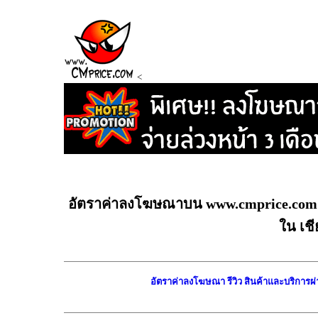
<
อัตราค่าลงโฆษณาบน www.cmprice.com เว็
ใน เช
อัตราค่าลงโฆษณา รีวิว สินค้าและบริการผ่