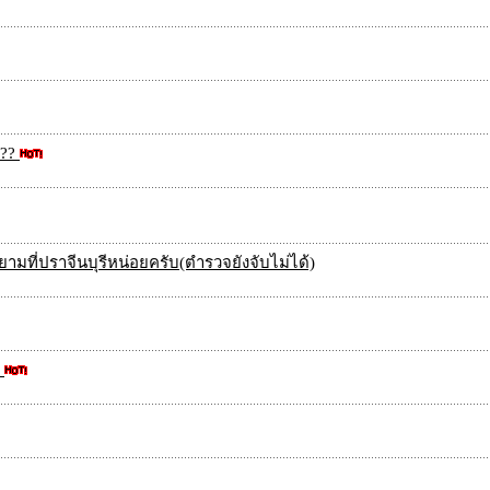
???
ที่ปราจีนบุรีหน่อยครับ(ตำรวจยังจับไม่ได้)
ง