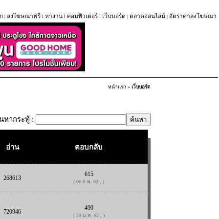
ก
ลงโฆษณาฟรี
หางาน
คอมพิวเตอร์
เว็บบอร์ด
ตลาดออนไลน์
อัตราค่าลงโฆษณา
|
l
l
l
|
|
หน้าแรก
»
เว็บบอร์ด
้นหากระทู้ :
อ่าน
ตอบกลับ
615
268613
( 06 ก.พ. 62 , )
490
720946
( 29 ม.ค. 62 , )