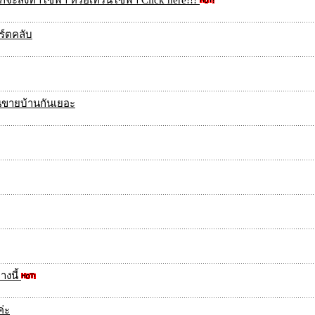
จะสั่งทำโซฟา หรือเทิร์นโซฟา Click here!!!
อร์ตคลับ
ขายบ้านกันเยอะ
างนี้
่ะ