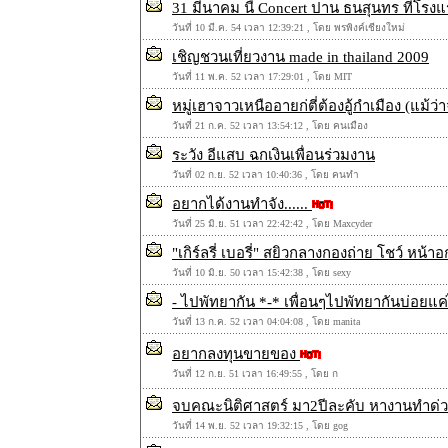
31 มีนาคม นี้ Concert ปาน ธนสุนทร ที่โรงแ
วันที่ 10 มี.ค. 54 เวลา 12:39:21 , โดย พรพิงค์เชียงใหม่
เชิญชวนเที่ยวงาน made in thailand 2009
วันที่ 11 พ.ค. 52 เวลา 17:29:01 , โดย MIT
หมู่เฮาจาวเหนืออายก่ตี่ต้องอู้กำเมือง (แม้ว
วันที่ 21 ก.ค. 52 เวลา 13:54:12 , โดย คนเมือง
ระวัง อีแสบ ฉกเงินเพื่อนร่วมงาน
วันที่ 02 ก.ย. 52 เวลา 10:40:36 , โดย คนทำ
อยากได้งานทำจัง......
วันที่ 25 มิ.ย. 51 เวลา 22:42:42 , โดย Maxcyder
"เกิร์ลรี่ เบอรี่" สยิวกลางกองถ่าย โชว์ หน้า
วันที่ 10 มิ.ย. 50 เวลา 15:42:38 , โดย sexy
- ไปพัทยากัน *-* เพื่อนๆไปพัทยากันบ่อยแ
วันที่ 13 ก.ค. 52 เวลา 04:04:08 , โดย manita
อยากลงทุนขายของ
วันที่ 12 ก.ย. 51 เวลา 16:49:55 , โดย ก
จบคณะนิติศาสตร์ มา2ปีละคับ หางานทำด่
วันที่ 14 พ.ย. 52 เวลา 19:32:15 , โดย gog