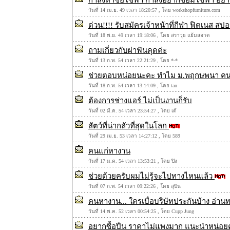
กำลังหาซื้อโซฟา กำลังอยากซ่อมโซฟา อยาก
วันที่ 14 เม.ย. 49 เวลา 18:20:57 , โดย workshopfurniture.com
ด่วน!!!! รับสมัครเจ้าหน้าที่กีฬา ฟิตเนส สป
วันที่ 18 พ.ย. 49 เวลา 19:18:06 , โดย สราวุธ แย้มสอาด
ถามเกี่ยวกับผ่าฟันคุดค่ะ
วันที่ 13 ก.พ. 54 เวลา 22:21:29 , โดย *-*
ช่วยตอบหน่อยนะคะ ทำไม ม.พฤกษพนา คน
วันที่ 18 ก.พ. 54 เวลา 13:14:09 , โดย tan
ต้องการช่างแอร์ ไม่เป็นงานก็รับ
วันที่ 02 มี.ค. 54 เวลา 23:54:27 , โดย เต้
สัตว์ที่น่ากลัวที่สุดในโลก
วันที่ 29 เม.ย. 53 เวลา 14:27:12 , โดย 589
คนแก่หางาน
วันที่ 17 ม.ค. 54 เวลา 13:53:21 , โดย ปิง
ช่วยด้วยครับผมไม่รู้จะไปทางไหนแล้ว
วันที่ 07 ก.พ. 54 เวลา 09:22:26 , โดย สุบิน
คนหางาน... ใครเบื่อบริษัทประกันบ้าง อ่านท
วันที่ 14 พ.ค. 52 เวลา 00:54:25 , โดย Cupp Jung
อยากซื้อปืน ราคาไม่แพงมาก แนะนำหน่อยค