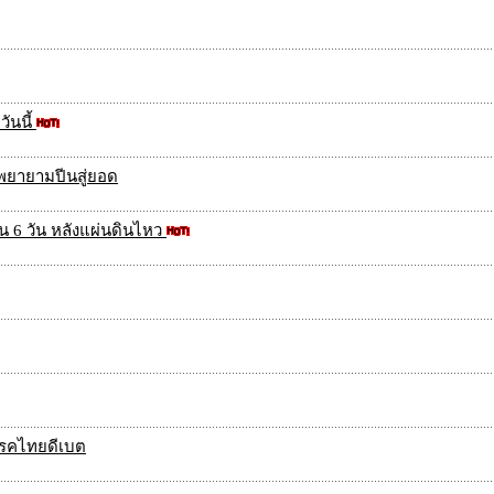
วันนี้
งพยายามปีนสู่ยอด
ใน 6 วัน หลังแผ่นดินไหว
พรรคไทยดีเบต