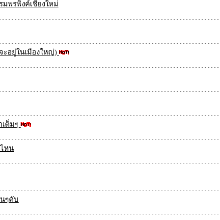
รมพรพิงค์เชียงใหม่
่าจะอยู่ในเมืองใหญ่)
อกเต็มๆ
ค่ไหน
วนๆคับ