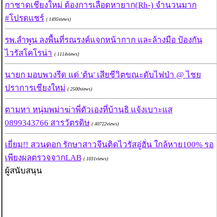
กาชาดเชียงใหม่ ต้องการเลือดหายาก(Rh-) จำนวนมาก
#โปรดแชร์
( 1495views)
รพ.ลำพูน ลงพื้นที่รณรงค์แจกหน้ากาก และล้างมือ ป้องกัน
ไวรัสโคโรน่า
( 1114views)
นายก มอบพวงรีด แด่ 'ต้น' เสียชีวิตขณะดับไฟป่า @ ไชย
ปราการเชียงใหม่
( 2500views)
ตามหา หนุ่มพม่าฆ่าพี่ตัวเองที่บ้านธิ แจ้งเบาะแส
0899343766 สารวัตรดิษ
( 40722views)
เยี่ยม!! สวนดอก รักษาสาวจีนติดไวรัสอู่ฮั่น ใกล้หาย100% รอ
เพียงผลตรวจจากLAB
( 1031views)
ผู้สนับสนุน