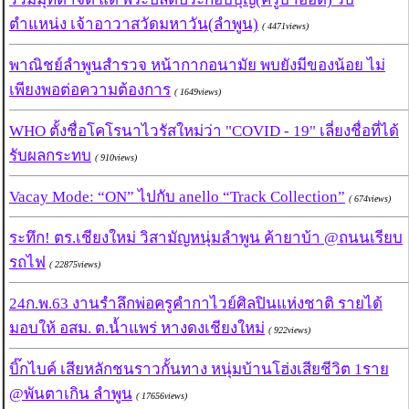
ตำแหน่ง เจ้าอาวาสวัดมหาวัน(ลำพูน)
( 4471views)
พาณิชย์ลำพูนสำรวจ หน้ากากอนามัย พบยังมีของน้อย ไม่
เพียงพอต่อความต้องการ
( 1649views)
WHO ตั้งชื่อโคโรนาไวรัสใหม่ว่า "COVID - 19" เลี่ยงชื่อที่ได้
รับผลกระทบ
( 910views)
Vacay Mode: “ON” ไปกับ anello “Track Collection”
( 674views)
ระทึก! ตร.เชียงใหม่ วิสามัญหนุ่มลำพูน ค้ายาบ้า @ถนนเรียบ
รถไฟ
( 22875views)
24ก.พ.63 งานรำลึกพ่อครูคำกาไวย์ศิลปินแห่งชาติ รายได้
มอบให้ อสม. ต.น้ำแพร่ หางดงเชียงใหม่
( 922views)
บิ๊กไบค์ เสียหลักชนราวกั้นทาง หนุ่มบ้านโฮ่งเสียชีวิต 1ราย
@พันตาเกิน ลำพูน
( 17656views)