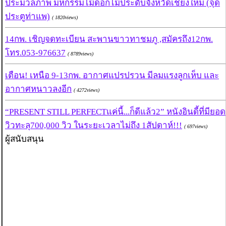
ประมวลภาพ มหกรรมไม้ดอกไม้ประดับจังหวัดเชียงใหม่ (จุด
ประตูท่าแพ)
( 1820views)
14กพ. เชิญจดทะเบียน สะพานขาวทาชมภู ,สมัครถึง12กพ.
โทร.053-976637
( 8789views)
เตือน! เหนือ 9-13กพ. อากาศแปรปรวน มีลมแรงลูกเห็บ และ
อากาศหนาวลงอีก
( 4272views)
“PRESENT STILL PERFECTแค่นี้...ก็ดีแล้ว2” หนังอินดี้ที่มียอด
วิวทะลุ700,000 วิว ในระยะเวลาไม่ถึง 1สัปดาห์!!!
( 697views)
ผู้สนับสนุน