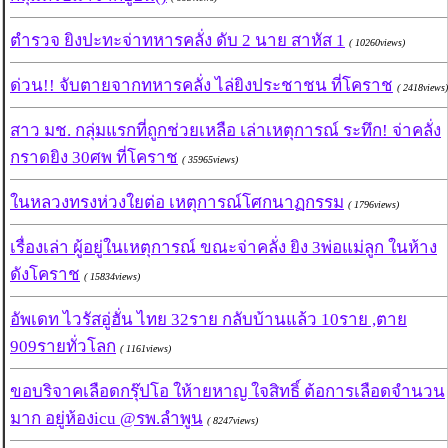
ตำรวจ ยิงปะทะจ่าทหารคลั่ง ดับ 2 นาย สาหัส 1
( 10260views)
ด่วน!! จับตายจากทหารคลั่ง ไล่ยิงประชาชน ที่โคราช
( 2418views)
สาว มช. กลุ่มแรกที่ถูกช่วยเหลือ เล่าเหตุการณ์ ระทึก! จ่าคลั่ง
กราดยิง 30ศพ ที่โคราช
( 35965views)
ในหลวงทรงห่วงใยต่อ เหตุการณ์โศกนาฏกรรม
( 1796views)
เรื่องเล่า ผู้อยู่ในเหตุการณ์ ขณะจ่าคลั่ง ยิง 3พ่อแม่ลูก ในห้าง
ดังโคราช
( 15834views)
อัพเดท ไวรัสอู่ฮั่น ไทย 32ราย กลับบ้านแล้ว 10ราย ,ตาย
909รายทั่วโลก
( 1161views)
ขอบริจาคเลือดกรุ๊ปโอ ให้ายหาญ ใจสิทธิ์ ต้อการเลือดจำนวน
มาก อยู่ห้องicu @รพ.ลำพูน
( 8247views)