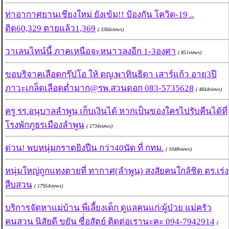
ท่าอากาศยานเชียงใหม่ ยังเข้ม!! ป้องกัน โควิด-19 ..
ติด60,329 ตายแล้ว1,369
( 3366views)
วาเลนไทน์นี้ ภาคเหนือจะหนาวลงอีก 1-3องศา
( 851views)
ขอบริจาคเลือดกรุ๊ปโอ ให้ ดญ.พาทินธิดา เสาร์แก้ว อายุ3ปี
ภาวะเกล็ดเลือดต่ำมาก@รพ.สวนดอก 083-5735628
( 4844views)
ครู รร.อนุบาลลำพูน เก็บเงินได้ หากเป็นของใครไปรับคืนได้ที่
โรงพักภูธรเมืองลำพูน
( 1734views)
ด่วน! พบหนุ่มกราดยิงปืน กว่า40นัด ที่ กทม.
( 1048views)
หนุ่มใหญ่ถูกแทงตายที่ ทากาศ(ลำพูน) สงสัยคนใกล้ชิด ตร.เร่ง
สืบสวน
( 17954views)
บริการจัดหาแม่บ้าน พี่เลี้ยงเด็ก ดูแลคนแก่/ผู้ป่วย แม่ครัว
คนสวน นิสัยดี ขยัน ซื่่อสัตย์ ติดต่อเรานะคะ 094-7942914
(