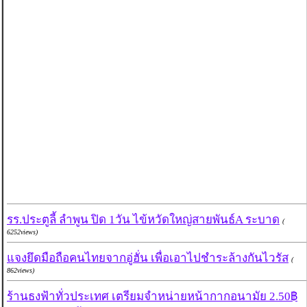
รร.ประตูลี้ ลำพูน ปิด 1วัน ไข้หวัดใหญ่สายพันธ์A ระบาด
(
6252views)
แจงยึดมือถือคนไทยจากอู่ฮั่น เพื่อเอาไปชำระล้างกันไวรัส
(
862views)
ร้านธงฟ้าทั่วประเทศ เตรียมจำหน่ายหน้ากากอนามัย 2.50฿