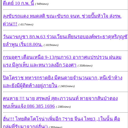
ดีเดย์ 10 ก.พ. นี้
( 949views)
ลุงขับรถแดง หมดสติ ขณะขับรถ จนท. ช่วยปั๊มหัวใจ ส่งรพ.
ด่วน!!!
( 4117views)
วันมาฆบูชา 8ก.พ.63 ร่วมเวียนเทียนรอบองค์พระธาตุหริภุญชั
ยลำพูน เริ่ม18.00น.
( 1019views)
กรมอุตุฯ เตือนเหนือ 9-13กุมภา63 อากาศแปรปรวน ฝนลม
แรง มีลูกเห็บ และหนาวลงอีก 5องศา
( 3506views)
ปิดโคราช ทหารกราดยิง มีคนตายจำนวนมาก ,หนีเข้าห้าง
และยังมีผู้ติดค้างอยู่ภายใน
( 24015views)
คนหาย !!! นาย สรพงษ์ สุตะภาวนนท์ หายจากสันป่าตอง
พบเห็นแจ้ง 086 385 1696
( 2385views)
ฮั่น!!! ไทยติดโคโรน่าเพิ่มอีก 7ราย จีน4 ไทย3 ,1ในนั้น คือ
กลุ่มที่รับมาจากอู่ฮั่น()
( 993views)