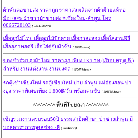
ผ้าพันคอขายส่ง ราคาถูก ราคาส่ง ผลิตจากผ้าฝ้ายแท้ทอ
มือ100% ผ้าขาวม้าขายส่ง #เชียงใหม่-ลำพูน โทร
0866728103
( 721415views)
เสื้อลูกไม้ไทย เสื้อลูกไม้ปักลาย เสื้อกาสะลอง เสื้อใส่งานพิธี
เสื้อสุภาพสตรี เสื้อใส่คู่กับผ้าซิ่น
( 16685views)
ของชำร่วย ถุงผ้าไหม ราคาถูก เพียง 13 บาท (เรียบ หรู ดู ดี )
สำหรับ งานแต่งงาน งานมงคล
( 450674views)
รถตู้เช่าเชียงใหม่ รถตู้เชียงใหม่ ปาย ลำพูน แม่ฮ่องสอน ปา
งอุ๋ง ราคาพิเศษเพียง 1,800฿/วัน พร้อมคนขับ
( 103588views)
^^^^^^^^^ พื้นที่โฆษณา ^^^^^^^^^
เชิญร่วมงานครบรอบ50ปี ธรรมสาธิตศึกษา ป่าซางลำพูน มี
บอลดาราการกุศลช่อง 7สี
( 2074views)