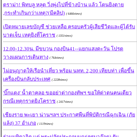
ดราม่า! พิทบลู หลุด วิ่งพุ่งไปที่ข้างบ้าน แล้ว โดนยิงตาย
,กระทำเกินกว่าเหตุ?(มีคลิป)
( 6466views)
เปิดหมายเลขบัญชี ช่วยเหลือ ครอบครัวผู้เสียชีวิตและผู้ได้รับ
บาดเจ็บ เหตุยิงที่โคราช
( 1351views)
12.00-12.30น. มีขบวน กองบิน41--แยกแสงตะวัน โปรด
วางแผนการเดินทาง
( 764views)
ไม่อนุญาตให้เรือนำเที่ยว พร้อม นทท. 2,200 เทียบท่า เพื่อขึ้น
เครื่องบินกลับประเทศ
( 2228views)
'บิ๊กแดง' น้ำตาคลอ ขออย่าด่ากองทัพฯ ขอให้ด่าตนคนเดียว
กรณีเหตุกราดยิงโคราช
( 2417views)
เชียงราย พะเยา น่านฯลฯ ประกาศพืนที่พิบัติกรณีฉุกเฉิน (ภัย
แล้ง) 37 อำเภอ
( 1119views)
ร่วมมุทิตาจิต แด่ พระปลัดประกอบบุญ(ครูบาอ๊อด) รับ