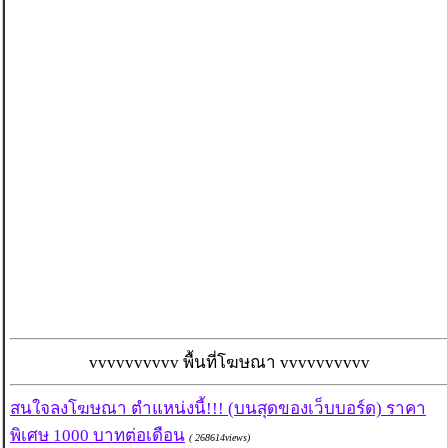
vvvvvvvvvv พื้นที่โฆษณา vvvvvvvvvv
สนใจลงโฆษณา ตำแหน่งนี้!!! (บนสุดของเว็บบอร์ด) ราคา
พิเศษ 1000 บาทต่อเดือน
( 268614views)