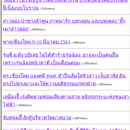
วัดมหาวัน เชิญบูชาโคม และดวงไฟ ประดับต้นโคมประเพณี
ยี่เป็งแบบโบราณ
( 1501views)
สาวยอง ป่าซางลำพูน ภาพน่ารัก บทกลอน และบทเพลง ''ฮั๊ก
เมาสาวยอง''
( 9839views)
พายุเชียงใหม่ 9-10 มีนาคม 2561
( 498views)
รุ่นพี่ ม.ดัง ปฏิเสธ ไม่ได้ทำร้ายรุ่นน้อง ,อาจจะเป็นคนอื่น
เพราะรุ่นน้องหน้าตาดี เป็นเดือนคณะ
( 5091views)
ตร.เชียงใหม่ แจงคดี จนท. ทำปืนลั่นใส่หัวสาว เจ็บสาหัส ยัน
ตรงไปตรงมาและให้ความยุติธรรมแก่ทุกฝ่าย
( 2002views)
เหมืองจี้ เร่งติดตามซ่อมเสียงตามสาย หลังรถกระบะพุ่งชนเสา
ไฟฟ้า
( 3364views)
จับหนุ่มลี้ ลักตู้บริจาควัดผาหนาม
( 4097views)