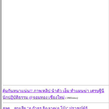
คุ้มกันหนาแน่น!! ภาพ/คลิป นำตัว เอ็ม ทำแผนฆ่า เศรษฐีนี
นักปฏิบัติธรรม @จอมทอง เชียงใหม่
( 3905views)
สลด... สูญเสีย "อ.กำธร ธิฉลาด(อ.โบ้)" ปราชญ์ผู้รู้