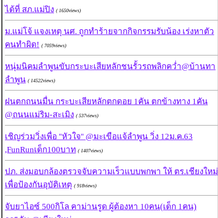
ได้ที่ สภ.แม่ปิง
( 1650views)
ม.แม่โจ้ แจงเหตุ นศ. ถูกทำร้ายจากกิจกรรมรับน้อง เร่งหาตัว
คนทำผิด!
( 7059views)
หนุ่มนิคมลำพูนขับกระบะเสียหลักชนรั้วรถพลิกคว่ำ@บ้านทา
ลำพูน
( 14522views)
ฝนตกถนนมื่น กระบะเสียหลักตกดอย 1คัน ตกข้างทาง 1คัน
@ถนนแม่ริม-สะเมิง
( 537views)
เชิญร่วมวิ่งเพื่อ ''หัวใจ'' @มะเขือแจ้ลำพูน วิ่ง 12ม.ค.63
,FunRunเด็ก100บาท
( 1407views)
ปภ. ส่งมอบกล้องตรวจจับความเร็วแบบพกพา ให้ ตร.เชียงใหม่
เพื่อป้องกันอุบัติเหตุ
( 918views)
จับยาไอซ์ 500กิโล คาม่านรูด ผู้ต้องหา 10คน(เด็ก 1คน)