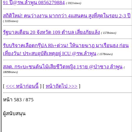
91 ปี@รพ.ลำพูน 0856279884
( 5921views)
สถิติใหม่! คนว่างงาน มากกว่า 4แสนคน สูงที่สุดในรอบ 2-3 ปี
( 3105views)
รัฐบาลเตือน 20 จังหวัด 109 ตำบล เสี่ยงภัยแล้ง
( 1578views)
รับบริจาคเลือดกรุ๊ปA Rh+ด่วน! ให้นายฆาฎ มาเรือนธง ก่อน
เที่ยงวัน! ประสบอุบัติเหตุอยู่ ICU @รพ.ลำพูน
( 1578views)
สลด. กระบะชนต้นไม้เสียชีวิตหญิง 1ราย @ป่าซาง ลำพูน
(
18098views)
[
<<< หน้าก่อนนี้
] [
หน้าถัดไป >>>
]
หน้า 583 / 875
ผู้สนับสนุน