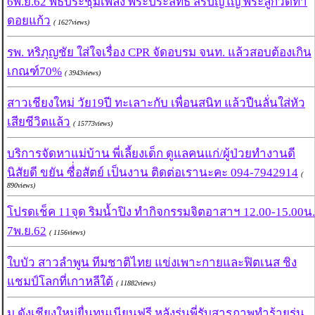
6พ.ย.62 พิธีประชุมเพลิง พระประสิทธิ์ สิริปัญโญ พระลูกวัดทา
ดอยแก้ว
( 1627views)
รพ. หริภุญชัย ใส่ใจเรื่อง CPR จัดอบรม จนท. แล้วสอบต้องเกิน
เกณฑ์70%
( 3943views)
สาวเชียงใหม่ วัย19ปี ทะเลาะกับ เพื่อนสนิท แล้วปืนลั่นใส่หัว
เสียชีวิตแล้ว
( 15773views)
บริการจัดหาแม่บ้าน พี่เลี้ยงเด็ก ดูแลคนแก่/ผู้ป่วยทำงานดี
นิสัยดี ขยัน ซื่่อสัตย์ เป็นงาน ติดต่อเรานะคะ 094-7942914
(
890views)
โปรดเช็ค 11จุด ริมน้ำปิง ทำกิจกรรมจิตอาสาฯ 12.00-15.00น.
7พ.ย.62
( 1156views)
ใบบัว สาวลำพูน ทีมชาติไทย แข่งเพาะกายและฟิตเนส ชิง
แชมป์โลกที่เกาหลีใต้
( 11882views)
ม.ดังเชียงใหม่ยื่นทุนเนียนฟรี หลังรุ่นพี่รับสารภาพทำร้ายรุ่น