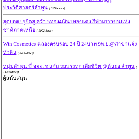
ประวัติศาสตร์ลำพูน
( 3298views)
สุดยอด! ยูยิตสู คว้า 5ทอง4เงิน1ทองแดง กีฬาเยาวขนแห่ง
ชาติภาคเหนือ
( 1002views)
Win Cosmetics ฉลองครบรอบ 24 ปี 24บาท 9พ.ย.@สาขาแจ่ง
หัวลิน
( 3426views)
หนุ่มลำพูน ขี่ จยย. ชนกับ รถบรรทุก เสียชีวิต @ต้นธง ลำพูน
(
11389views)
ผู้สนับสนุน