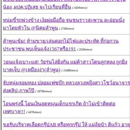
น้อง ,ผปค.ปฏิเสธ จะไปเรียนที่อื่น
( 3430views)
หนุ่มขี่รถพ่วงข้าง เง้อผ่อมือถือ จนชนราวสะพาน ละอ่อนนั่ง
มาโตยหัวโน @นิคมลำพูน
( 2738views)
ลำพูนเข้ม! ห้ามขาย/เล่นดอกไม้ไฟและประทัด ที่ก่อกวน
ประชาชน พบเห็นแจ้ง1567หรือ191
( 2558views)
วอนแจ้งเบาะแส! วัยรุ่นไล่ยิงกัน แม่ค้าสาวโดนลูกหลง ถูกยิง
บาดเจ็บ @เหมืองง่า(ลำพูน)
( 15488views)
จับหนุ่มจอมทอง ปลอมเฟซบุ๊ก หลวงลวงหญิงสาวโชว์อนาจาร
ส่งคลิป-ภาพโป๊
( 18796views)
โอนพรุ่งนี้ โอนเงินอุดหนุนเด็กแรกเกิด ถ้าไม่เข้าติดต่อ
เทศบาล!!!
( 4470views)
ขอรับบริจาคเลือดกรุ๊ปAB หรือทุกกรุ๊ป ให้ แม่อุ้ยป๋า ติแก้ว อายุ