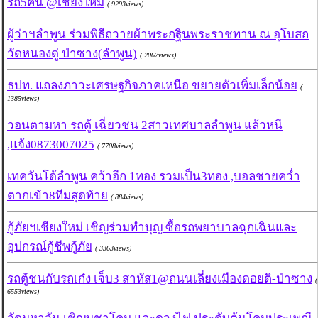
รถ5คัน @เชียงใหม่
( 9293views)
ผู้ว่าฯลำพูน ร่วมพิธีถวายผ้าพระกฐินพระราชทาน ณ อุโบสถ
วัดหนองดู่ ป่าซาง(ลำพูน)
( 2067views)
ธปท. แถลงภาวะเศรษฐกิจภาคเหนือ ขยายตัวเพิ่มเล็กน้อย
(
1385views)
วอนตามหา รถตู้ เฉี่ยวชน 2สาวเทศบาลลำพูน แล้วหนี
,แจ้ง0873007025
( 7708views)
เทควันโด้ลำพูน คว้าอีก 1ทอง รวมเป็น3ทอง ,บอลชายคว่ำ
ตากเข้า8ทีมสุดท้าย
( 884views)
กู้ภัยฯเชียงใหม่ เชิญร่วมทำบุญ ซื้อรถพยาบาลฉุกเฉินและ
อุปกรณ์กู้ชีพกู้ภัย
( 3363views)
รถตู้ชนกับรถเก๋ง เจ็บ3 สาหัส1@ถนนเลี่ยงเมืองดอยติ-ป่าซาง
(
6553views)