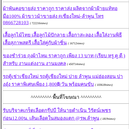
ผ้าพันคอขายส่ง ราคาถูก ราคาส่ง ผลิตจากผ้าฝ้ายแท้ทอ
มือ100% ผ้าขาวม้าขายส่ง #เชียงใหม่-ลำพูน โทร
0866728103
( 722216views)
เสื้อลูกไม้ไทย เสื้อลูกไม้ปักลาย เสื้อกาสะลอง เสื้อใส่งานพิธี
เสื้อสุภาพสตรี เสื้อใส่คู่กับผ้าซิ่น
( 16712views)
ของชำร่วย ถุงผ้าไหม ราคาถูก เพียง 13 บาท (เรียบ หรู ดู ดี )
สำหรับ งานแต่งงาน งานมงคล
( 450714views)
รถตู้เช่าเชียงใหม่ รถตู้เชียงใหม่ ปาย ลำพูน แม่ฮ่องสอน ปา
งอุ๋ง ราคาพิเศษเพียง 1,800฿/วัน พร้อมคนขับ
( 103618views)
^^^^^^^^^ พื้นที่โฆษณา ^^^^^^^^^
รับบริจาคเกร็ดเลือดกรุ๊ปบี ให้นายดำเนิน วิรัตน์เพชร
ก่อน12.00น. เส้นเลือดในสมองแตก @รพ.ลำพูน
( 1819views)