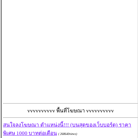
vvvvvvvvvv พื้นที่โฆษณา vvvvvvvvvv
สนใจลงโฆษณา ตำแหน่งนี้!!! (บนสุดของเว็บบอร์ด) ราคา
พิเศษ 1000 บาทต่อเดือน
( 268640views)