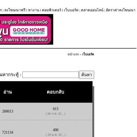
ก
ลงโฆษณาฟรี
หางาน
คอมพิวเตอร์
เว็บบอร์ด
ตลาดออนไลน์
อัตราค่าลงโฆษณา
|
l
l
l
|
|
หน้าแรก
»
เว็บบอร์ด
้นหากระทู้ :
อ่าน
ตอบกลับ
615
268613
( 06 ก.พ. 62 , )
490
721134
( 29 ม.ค. 62 , )