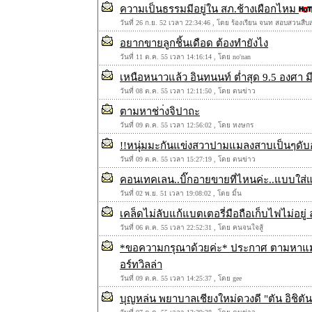
ความเป็นธรรมมีอยู่ใน สภ.ช้างเผือกไหม
วันที่ 26 ก.ย. 52 เวลา 22:34:46 , โดย ร้องเรียน จนท สอบสวนสื
อยากขายลูกชิ้นเดือด ต้องทำยังไง
วันที่ 11 ต.ค. 55 เวลา 14:16:14 , โดย no'nan
เหนือหนาวแล้ว อินทนนท์ ต่ำสุด 9.5 องศา มี
วันที่ 08 ต.ค. 55 เวลา 12:11:50 , โดย ตนข่าว
ตามหาช่า่งจิปาถะ
วันที่ 09 ต.ค. 55 เวลา 12:56:02 , โดย หงษกร
!!หนุ่มมะกันแข่งสวาปามแมลงสาบเป็นๆดั
วันที่ 09 ต.ค. 55 เวลา 15:27:19 , โดย ตนข่าว
คอนเทคเลน..บิ๊กอายขายที่ไหนค่ะ..แบบใส
วันที่ 02 พ.ย. 51 เวลา 19:08:02 , โดย มิ้น
เคล็ดไม่ลับแก้แบตเตอรี่มือถือเก็บไฟไม่อยู่ 
วันที่ 06 ต.ค. 55 เวลา 22:52:31 , โดย คนจนใจสู้
*ขอความกรุณาด้วยค่ะ* ประกาศ ตามหาแมว
อร์ทวิลล่า
วันที่ 09 ต.ค. 55 เวลา 14:25:37 , โดย gee
บุญหล่น พยาบาลเชียงใหม่ดวงดี "ตัน อิชิต