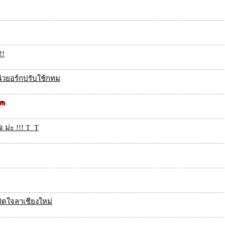
!!
นิวยอร์กปรับใช้กทม
 ม่ะ !!! T_T
ปิดใจลาเชียงใหม่