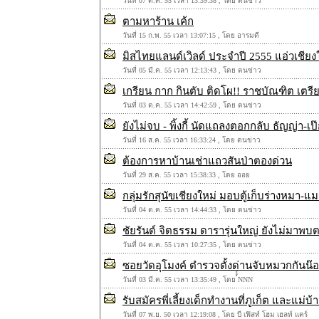
วันที่ 07 ต.ค. 55 เวลา 13:39:38 , โดย ตนข่าว
ตามหาร้าน เค้ก
วันที่ 15 ก.พ. 55 เวลา 13:07:15 , โดย อารมดี
มิสไทยแลนด์เวิลด์ ประจำปี 2555 แอ่วเชียง
วันที่ 05 มี.ค. 55 เวลา 12:13:43 , โดย ตนข่าว
เกรียน กาก กินตับ ติดโผ!! ราชบัณฑิต เตรี
วันที่ 03 ต.ค. 55 เวลา 14:42:59 , โดย ตนข่าว
ยังไม่จบ - พิ้งกี้ นัดแถลงตอกกลับ ธัญญ่า-เป
วันที่ 16 ส.ค. 55 เวลา 16:33:24 , โดย ตนข่าว
ต้องการหาบ้านเช่าแถวสันป่าตองด่วน
วันที่ 29 ส.ค. 55 เวลา 15:38:33 , โดย ออย
กลุ่มรักสุนัขเชียงใหม่ มอบตู้เก็บร่างหมา-แ
วันที่ 04 ต.ค. 55 เวลา 14:44:33 , โดย ตนข่าว
ชัยรันต์ จิตธรรม ดารารุ่นใหญ่ ยังไม่มา
วันที่ 04 ต.ค. 55 เวลา 10:27:35 , โดย ตนข่าว
ซอยวัดอุโมงค์ ตำรวจตั้งด่านจับหมวกกันน๊อ
วันที่ 03 มี.ค. 55 เวลา 13:35:49 , โดย ์์์NNN
รับสมัครพี่เลี้ยงเด็กทำงานที่ภูเก็ต และแม่
วันที่ 07 พ.ย. 50 เวลา 12:19:08 , โดย บี เฟิสท์ โฮม เฮลท์ แคร์