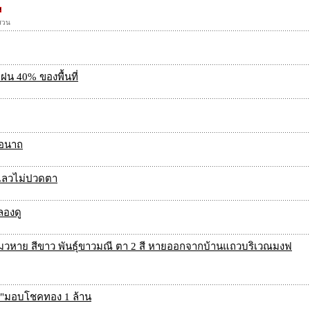
บสวน
ฝน 40% ของพื้นที่
บอนาถ
่แลวไม่ปวดตา
ลองดู
หาย สีขาว พันธุ์ขาวมณี ตา 2 สี หายออกจากบ้านแถวบริเวณมงฟ
ัน"มอบโชคทอง 1 ล้าน