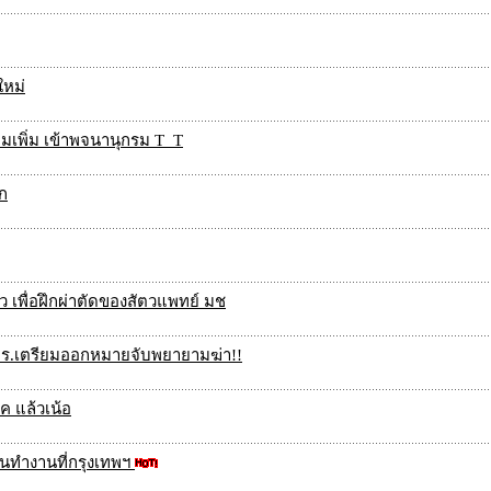
ใหม่
ยมเพิ่ม เข้าพจนานุกรม T_T
๊ก
มว เพื่อฝึกผ่าตัดของสัตวแพทย์ มช
พบตร.เตรียมออกหมายจับพยายามฆ่า!!
ค แล้วเน้อ
บ้านทำงานที่กรุงเทพฯ