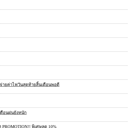
งจ่ายค่าไฟวันสุดท้ายสิ้นเดือนพอดี
ุเตือนฝนยังหนัก
อร์ท PROMOTION!! พิเศษลด 10%