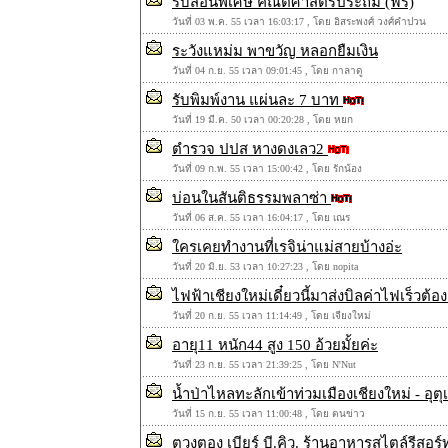
รับสอนพิเศษ คณิตศาสตร์ประถม (ฟรี)
วันที่ 03 พ.ค. 55 เวลา 16:03:17 , โดย อิสระพงศ์ วงศ์คำปวน
ระวังแหม่ม พาขวัญ หลอกยืมเงิน
วันที่ 04 ก.ย. 55 เวลา 09:01:45 , โดย กาลาดู
รับพิมพ์งาน แผ่นละ 7 บาท
วันที่ 19 มี.ค. 50 เวลา 00:20:28 , โดย หยก
ตำรวจ ปปส หางดงเลว2
วันที่ 09 ก.พ. 55 เวลา 15:00:42 , โดย รักน้อง
บ่อนในสันติธรรมพลาซ่า
วันที่ 06 ส.ค. 55 เวลา 16:04:17 , โดย เณร
ใครเคยทำงานที่เรจิน่าแม่สายบ้างอ่ะ
วันที่ 20 มิ.ย. 53 เวลา 10:27:23 , โดย nopita
ไฟฟ้าเชียงใหม่เดี๋ยวนี้มาส่งบิลค่าไฟเร็วต้อ
วันที่ 20 ก.ย. 55 เวลา 11:14:49 , โดย เจียงใหม่
อายุ11 หนัก44 สูง 150 อ้วยมั้ยค่ะ
วันที่ 23 ก.ย. 55 เวลา 21:39:25 , โดย N'Nut
น้ำป่าไหลทะลักเข้าท่วมเมืองเชียงใหม่ - อุต
วันที่ 15 ก.ย. 55 เวลา 11:00:48 , โดย ตนข่าว
ตวงตอง เบียร์ บี.คิว. ร้านอาหารสไตล์รีส