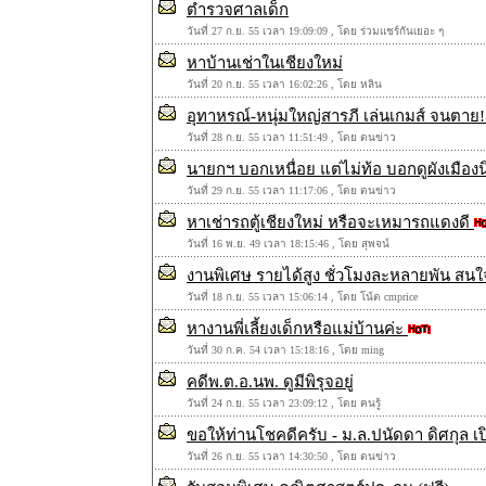
ตำรวจศาลเด็ก
วันที่ 27 ก.ย. 55 เวลา 19:09:09 , โดย ร่วมแชร์กันเยอะ ๆ
หาบ้านเช่าในเชียงใหม่
วันที่ 20 ก.ย. 55 เวลา 16:02:26 , โดย หลิน
อุทาหรณ์-หนุ่มใหญ่สารภี เล่นเกมส์ จนตาย!
วันที่ 28 ก.ย. 55 เวลา 11:51:49 , โดย ตนข่าว
นายกฯ บอกเหนื่อย แต่ไม่ท้อ บอกดูผังเมือง
วันที่ 29 ก.ย. 55 เวลา 11:17:06 , โดย ตนข่าว
หาเช่ารถตู้เชียงใหม่ หรือจะเหมารถแดงดี
วันที่ 16 พ.ย. 49 เวลา 18:15:46 , โดย สุพจน์
งานพิเศษ รายได้สูง ชั่วโมงละหลายพัน สนใจ
วันที่ 18 ก.ย. 55 เวลา 15:06:14 , โดย โน้ต cmprice
หางานพี่เลี้ยงเด็กหรือแม่บ้านค่ะ
วันที่ 30 ก.ค. 54 เวลา 15:18:16 , โดย ming
คดีพ.ต.อ.นพ. ดูมีพิรุจอยู่
วันที่ 24 ก.ย. 55 เวลา 23:09:12 , โดย คนรู้
ขอให้ท่านโชคดีครับ - ม.ล.ปนัดดา ดิศกุล เ
วันที่ 26 ก.ย. 55 เวลา 14:30:50 , โดย ตนข่าว