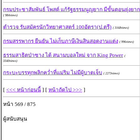
กรมประชาสัมพันธ์ โพสต์ แก้รัฐธรรมนูญยาก มีขั้นตอนยุ่งยาก
( 984views)
ตำรวจ รับสมัครนักวิทยาศาสตร์ 100อัตรา(ป.ตรี)
( 3168views)
กรมสรรพากร ยืนยัน ไม่เก็บภาษีเงินสินสอดงานแต่ง
( 996views)
ธรรมสาธิตป่าซาง ได้ สนามบอลใหม่ จาก King Power
(
3340views)
กระบะบรรทุกพลิกคว่ำที่แม่ริม ไม่มีผู้บาดเจ็บ
( 2273views)
[
<<< หน้าก่อนนี้
] [
หน้าถัดไป >>>
]
หน้า 569 / 875
ผู้สนับสนุน