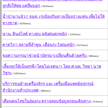
ลูกสั่งให้พ่อ แต่ลืมบอก
( 3623views)
น้ำป่ามาแล้ว!! จนท. เร่งป้องกันทางเบี่ยงปางแฟน เพื่อไม่ให้
ทางขาด
( 4470views)
น่าน. ดินสไลด์ ทางยุบ หลังฝนตกหนัก
( 1242views)
คาดวิภา สลายที่ลำพูน ,เตือนระวังฝนหนัก
( 3517views)
ขอความกรุณาช่วยนำบัตรมาเปลี่ยนคืนด้วยครับ
( 900views)
เลี้ยงลูกให้เป็นทรพี (โดยไม่เจตนา) โดย ศ.นพ. วิทยา นาค
วัชระ
( 6455views)
บริการขนย้ายเครื่องจักร และ เครื่องมือแพทย์อุปกรณ์
สำนักงานทั่วประเทศ
( 686views)
เตือนคนไทยในฮ่องกง ตรวจสอบข้อมูลก่อนเดินทาง
( 914views)