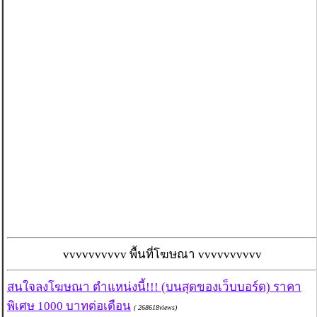
vvvvvvvvvv พื้นที่โฆษณา vvvvvvvvvv
สนใจลงโฆษณา ตำแหน่งนี้!!! (บนสุดของเว็บบอร์ด) ราคา
พิเศษ 1000 บาทต่อเดือน
( 268618views)