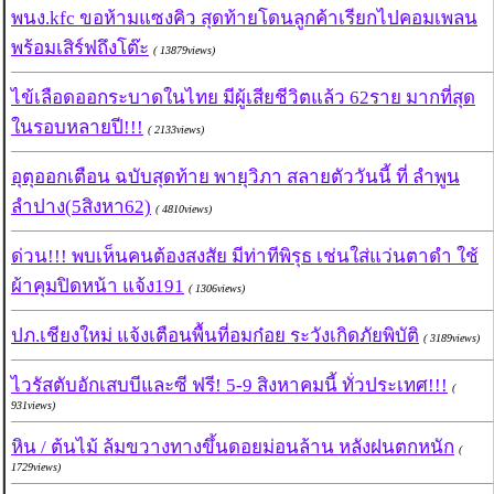
พนง.kfc ขอห้ามแซงคิว สุดท้ายโดนลูกค้าเรียกไปคอมเพลน
พร้อมเสิร์ฟถึงโต๊ะ
( 13879views)
ไข้เลือดออกระบาดในไทย มีผู้เสียชีวิตแล้ว 62ราย มากที่สุด
ในรอบหลายปี!!!
( 2133views)
อุตุออกเตือน ฉบับสุดท้าย พายุวิภา สลายตัววันนี้ ที่ ลำพูน
ลำปาง(5สิงหา62)
( 4810views)
ด่วน!!! พบเห็นคนต้องสงสัย มีท่าทีพิรุธ เช่นใส่แว่นตาดำ ใช้
ผ้าคุมปิดหน้า แจ้ง191
( 1306views)
ปภ.เชียงใหม่ แจ้งเตือนพื้นที่อมก๋อย ระวังเกิดภัยพิบัติ
( 3189views)
ไวรัสตับอักเสบบีและซี ฟรี! 5-9 สิงหาคมนี้ ทั่วประเทศ!!!
(
931views)
หิน / ต้นไม้ ล้มขวางทางขึ้นดอยม่อนล้าน หลังฝนตกหนัก
(
1729views)