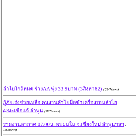
ลำไยใกล้หมด ร่วงAA พุ่ง 33.5บาท (3สิงหา62)
( 2147views)
กู้ภัยเร่งช่วยเหลือ คนงานลำไยมือขำเครื่องร่อนลำไย
@มะเขือแจ้ ลำพูน
( 8678views)
รายงานอากาศ 07.00น. พบฝนใน จ.เชียงใหม่ ลำพูนฯลฯ
(
1863views)