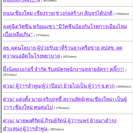
( 3851views)
ถนนเชียงใหม่-เชียงราย(ช่วงก่อสร้าง) สัญจรได้ปกติ
( 1530views)
ลุงตู่ฉีดวัคซีน พร้อมแซว “มีวัคซีนป้องกันโรคการเมืองไหม
เบื่อเหลือเกิน”
( 1373views)
สธ. ผุดนโยบาย ผู้ป่วยรับยาที่ร้านยาเครือข่าย สปสช. ลด
ความแออัดในโรงพยาบาล
( 1052views)
ผึ้งน้อยเบเกอรี่ จำกัด รับสมัครพนักงานหลายอัตรา คลิ๊ก!!!
(
2321views)
ด่วน! ผู้ว่าฯลำพูน(ผู้ว่าป๊อป) ย้ายไปเป็น ผู้ว่าฯ จ.ตาก
( 8349views)
ด่วน! แต่งตั้ง นายเจริญฤทธิ์ สงวนสัตย์(คนเชียงใหม่) เป็นผู้
ว่าฯ เชียงใหม่ คนต่อไป
( 2792views)
ด่วน! นายพงศ์รัตน์ ภิรมย์รัตน์ ผู้ว่าฯแพร่ ย้ายมาดำรง
ตำแหน่ง ผู้ว่าฯลำพูน
( 3815views)