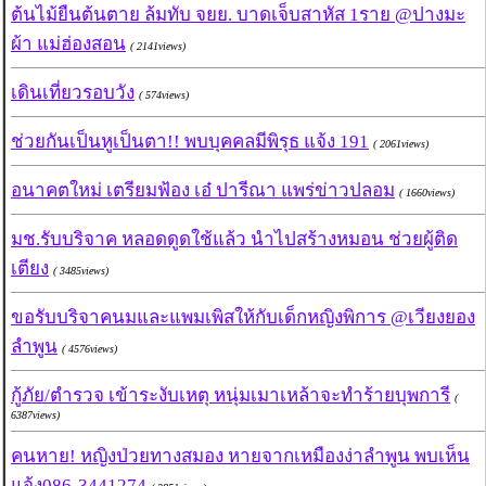
ต้นไม้ยืนต้นตาย ล้มทับ จยย. บาดเจ็บสาหัส 1ราย @ปางมะ
ผ้า แม่ฮ่องสอน
( 2141views)
เดินเที่ยวรอบวัง
( 574views)
ช่วยกันเป็นหูเป็นตา!! พบบุคคลมีพิรุธ แจ้ง 191
( 2061views)
อนาคตใหม่ เตรียมฟ้อง เอ๋ ปารีณา แพร่ข่าวปลอม
( 1660views)
มช.รับบริจาค หลอดดูดใช้แล้ว นำไปสร้างหมอน ช่วยผู้ติด
เตียง
( 3485views)
ขอรับบริจาคนมและแพมเพิสให้กับเด็กหญิงพิการ @เวียงยอง
ลำพูน
( 4576views)
กู้ภัย/ตำรวจ เข้าระงับเหตุ หนุ่มเมาเหล้าจะทำร้ายบุพการี
(
6387views)
คนหาย! หญิงป่วยทางสมอง หายจากเหมืองง่าลำพูน พบเห็น
แจ้ง086-3441274