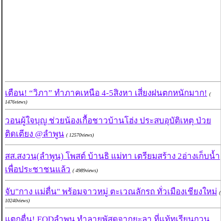
เตือน! “วิภา” ทำภาคเหนือ 4-5สิงหา เสี่ยงฝนตกหนักมาก!
(
1476views)
วอนผู้ใจบุญ ช่วยน้องเกื้อชาวบ้านโฮ่ง ประสบอุบัติเหตุ ป่วย
ติดเตียง @ลำพูน
( 12570views)
สส.สงวน(ลำพูน) โพสต์ บ้านธิ แม่ทา เตรียมสร้าง 2อ่างเก็บน้ำ
เพื่อประชาชนแล้ว
( 4989views)
จับ"กาง แม่ตื่น" พร้อมจาวหมู่ ตะเวณลักรถ ทั่วเมืองเชียงใหม่
(
10240views)
แตกตื่น! EODลำพูน ทำลายพัสดุจากยะลา ที่แท้ทุเรียนกวน