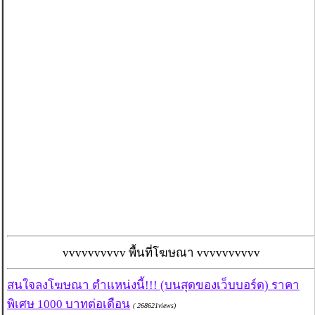
vvvvvvvvvv พื้นที่โฆษณา vvvvvvvvvv
สนใจลงโฆษณา ตำแหน่งนี้!!! (บนสุดของเว็บบอร์ด) ราคา
พิเศษ 1000 บาทต่อเดือน
( 268621views)