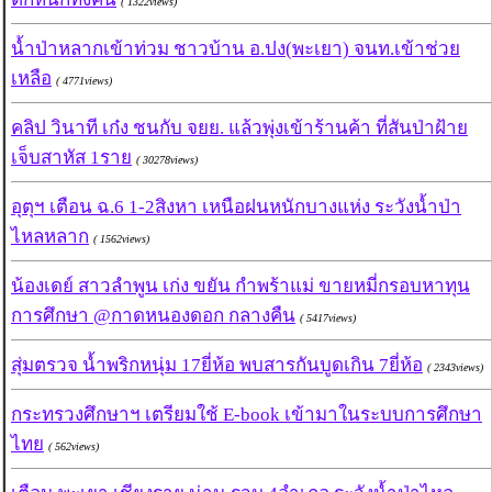
( 1322views)
น้ำป่าหลากเข้าท่วม ชาวบ้าน อ.ปง(พะเยา) จนท.เข้าช่วย
เหลือ
( 4771views)
คลิป วินาที เก๋ง ชนกับ จยย. แล้วพุ่งเข้าร้านค้า ที่สันป่าฝ้าย
เจ็บสาหัส 1ราย
( 30278views)
อุตุฯ เตือน ฉ.6 1-2สิงหา เหนือฝนหนักบางแห่ง ระวังน้ำป่า
ไหลหลาก
( 1562views)
น้องเดย์ สาวลำพูน เก่ง ขยัน กำพร้าแม่ ขายหมี่กรอบหาทุน
การศึกษา @กาดหนองดอก กลางคืน
( 5417views)
สุ่มตรวจ น้ำพริกหนุ่ม 17ยี่ห้อ พบสารกันบูดเกิน 7ยี่ห้อ
( 2343views)
กระทรวงศึกษาฯ เตรียมใช้ E-book เข้ามาในระบบการศึกษา
ไทย
( 562views)