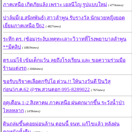
ภาคเหนือ เกิดภัยแล้ง เพราะ เอลนีโญ รูปแบบใหม่
( 4774views)
ปาล์มมี่(อ.สนิทพันธ์) สาวลำพูน รับรางวัล นักมวยหญิงยอด
เยี่ยมภาคเหนือ ปี62
( 4827views)
ระทึก ตร. (ซ้อม)ระงับเหตุทะเลาะวิวาทที่โรงพยาบาลลำพูน
**มีคลิป
( 10819views)
ตร.แม่โจ้ เข้มเด็กแว้น ลุยถึงโรงเรียน และ ขอความร่วมมือ
ร้านแต่งรถ
( 1044views)
ขอรับบริจาคเลือดกรุ๊ปโอ ด่วน.!! ให้นางวันดี ปินวิสุ
ก่อน5ก.ค.62 @รพ.สวนดอก 095-8289022
( 767views)
อุตุเตือน 1-2 สิงหาคม ภาคเหนือ ฝนตกมากขึ้น ระวังน้ำป่า
ไหลหลาก
( 1478views)
ดินถล่มขึ้นดอยม่อนล้าน ตอนนี้ จนท. แก้ไขแล้ว หลังฝน
ตกหนักทั้งคืน