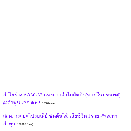
ลำไยร่วง AA30-33 แพงกว่าลำไยมัดปุ๊ก(ขายในประเทศ)
@ลำพูน 27ก.ค.62
( 4293views)
สลด. กระบะไปรษณีย์ ชนต้นไม้ เสียชีวิต 1ราย @แม่ทา
ลำพูน
( 16958views)