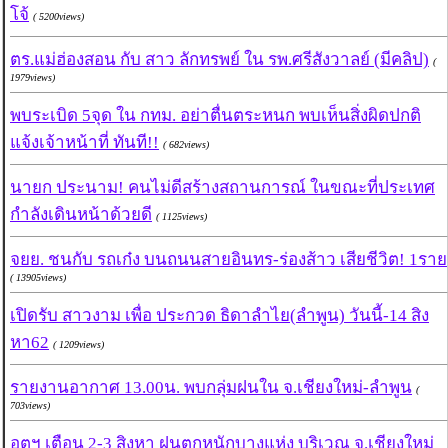
โจ้
( 5200views)
ตร.แม่ฮ่องสอน กับ สาว ลักทรพย์ ใน รพ.ศรีสังวาลย์ (มีคลิป)
(
1979views)
พบระเบิด 5จุด ใน กทม. อย่าตื่นตระหนก พบเห็นสิ่งผิดปกติ
แจ้งเจ้าหน้าที่ ทันที!!
( 682views)
นายก ประนาม! คนไม่ดีสร้างสถานการณ์ ในขณะที่ประเทศ
กำลังเดินหน้าด้วยดี
( 1125views)
จยย. ชนกับ รถเก๋ง บนถนนสายอินทร-ร่องส้าว เสียชีวิต! 1ราย
( 13905views)
เปิดรับ สาวงาม เพื่อ ประกวด ธิดาลำไย(ลำพูน) วันนี้-14 สิง
หา62
( 1209views)
รายงานอากาศ 13.00น. พบกลุ่มฝนใน จ.เชียงใหม่-ลำพูน
(
703views)
อุตุฯ เตือน 2-3 สิงหา ฝนตกหนักบางแห่ง บริเวณ จ.เชียงใหม่