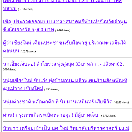
เตือน พะเยา เชียงราย น่าน รวม 4อำเภอ ระวังน้ำป่าไหล
หลาก!
( 2136views)
เชิญ ประกวดออกแบบ LOGO สมาคมกีฬาแห่งจังหวัดลำพูน
ชิงเงินรางวัล 5,000 บาท
( 1410views)
ผู้ว่าเชียงใหม่ เตือนประชาชนรับมือพายุ บริเวณทะเลจีนใต้
ตอนบน
( 1278views)
นกเอี้ยงเจ็บคอ! ลำไยร่วง พุ่งสูงสุด 33บาท/กก. - 1สิงหา62
(
2090views)
หนุ่มเชียงใหม่ ขับเก๋ง พุ่งข้ามถนน แล้วพุ่งชนร้านสังฆพัณฑ์
@แม่วาง เชัยงใหม่
( 2355views)
หนุ่มต่างชาติ พลัดตกตึก ที่ นิมมานเหมินทร์ เสียชีวิต
( 6033views)
ด่วน! กรุงเทพเกิดระเบิดหลายจุด! มีผู้บาดเจ็บ!
( 5733views)
บัวขาว เตรียมเข้าเป็น นศ.ใหม่ วิทยาลัยบริหารศาสตร์ ม.แม่