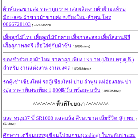
ผ้าพันคอขายส่ง ราคาถูก ราคาส่ง ผลิตจากผ้าฝ้ายแท้ทอ
มือ100% ผ้าขาวม้าขายส่ง #เชียงใหม่-ลำพูน โทร
0866728103
( 722139views)
เสื้อลูกไม้ไทย เสื้อลูกไม้ปักลาย เสื้อกาสะลอง เสื้อใส่งานพิธี
เสื้อสุภาพสตรี เสื้อใส่คู่กับผ้าซิ่น
( 16696views)
ของชำร่วย ถุงผ้าไหม ราคาถูก เพียง 13 บาท (เรียบ หรู ดู ดี )
สำหรับ งานแต่งงาน งานมงคล
( 450698views)
รถตู้เช่าเชียงใหม่ รถตู้เชียงใหม่ ปาย ลำพูน แม่ฮ่องสอน ปา
งอุ๋ง ราคาพิเศษเพียง 1,800฿/วัน พร้อมคนขับ
( 103599views)
^^^^^^^^^ พื้นที่โฆษณา ^^^^^^^^^
สลด หนุ่ม37 ขี่ SR1000 แฉลบล้อ ศีรษะขาด เสียชีวิต @กทม.
(
621views)
ศึกษาฯ เตรียมบรรจุเขียนโปรแกรม(Coding) ในระดับประถม