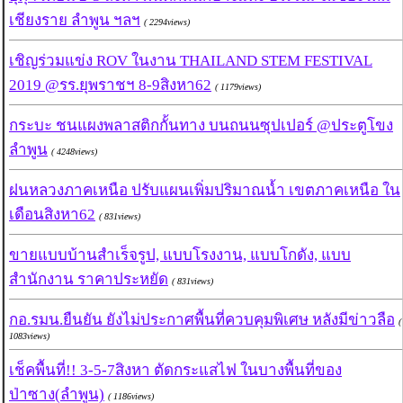
เชียงราย ลำพูน ฯลฯ
( 2294views)
เชิญร่วมแข่ง ROV ในงาน THAILAND STEM FESTIVAL
2019 @รร.ยุพราชฯ 8-9สิงหา62
( 1179views)
กระบะ ชนแผงพลาสติกกั้นทาง บนถนนซุปเปอร์ @ประตูโขง
ลำพูน
( 4248views)
ฝนหลวงภาคเหนือ ปรับแผนเพิ่มปริมาณน้ำ เขตภาคเหนือ ใน
เดือนสิงหา62
( 831views)
ขายแบบบ้านสำเร็จรูป, แบบโรงงาน, แบบโกดัง, แบบ
สำนักงาน ราคาประหยัด
( 831views)
กอ.รมน.ยืนยัน ยังไม่ประกาศพื้นที่ควบคุมพิเศษ หลังมีข่าวลือ
(
1083views)
เช็คพื้นที่!! 3-5-7สิงหา ตัดกระแสไฟ ในบางพื้นที่ของ
ป่าซาง(ลำพูน)
( 1186views)