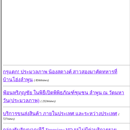
กรุแตก! ประมวลภาพ น้องสตางค์ สาวสองมาคัดทหารที่
บ้านโฮ่งลำพูน
( 8344views)
ฟ้อนหริภุญชัย ในพิธีเปิดพิพิธภัณฑ์ชุมชน ลำพูน ณ วัดมหา
วัน(ประมวลภาพ)
( 2324views)
บริการขนส่งสินค้า ภายในประเทศ และระหว่างประเทศ
(
727views)
กล่องรับสัญญาณทีวี Freeview HD **ไม่มีค่าบริการราย