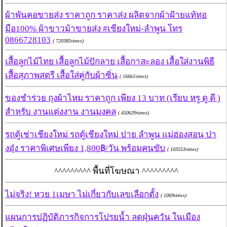
ผ้าพันคอขายส่ง ราคาถูก ราคาส่ง ผลิตจากผ้าฝ้ายแท้ทอ
มือ100% ผ้าขาวม้าขายส่ง #เชียงใหม่-ลำพูน โทร
0866728103
( 720385views)
เสื้อลูกไม้ไทย เสื้อลูกไม้ปักลาย เสื้อกาสะลอง เสื้อใส่งานพิธี
เสื้อสุภาพสตรี เสื้อใส่คู่กับผ้าซิ่น
( 16661views)
ของชำร่วย ถุงผ้าไหม ราคาถูก เพียง 13 บาท (เรียบ หรู ดู ดี )
สำหรับ งานแต่งงาน งานมงคล
( 450639views)
รถตู้เช่าเชียงใหม่ รถตู้เชียงใหม่ ปาย ลำพูน แม่ฮ่องสอน ปา
งอุ๋ง ราคาพิเศษเพียง 1,800฿/วัน พร้อมคนขับ
( 103553views)
^^^^^^^^^ พื้นที่โฆษณา ^^^^^^^^^
ไม่จริง! หวย 1เมษา ไม่เกี่ยวกับเลขเลือกตั้ง
( 1069views)
แผนการปฏิบัติภารกิจการโปรยน้ำ ลดฝุ่นควัน ในเมือง