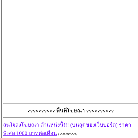
vvvvvvvvvv พื้นที่โฆษณา vvvvvvvvvv
สนใจลงโฆษณา ตำแหน่งนี้!!! (บนสุดของเว็บบอร์ด) ราคา
พิเศษ 1000 บาทต่อเดือน
( 268594views)