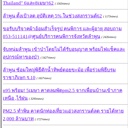
Thailand" 6และ8เมษา62
( 1563views)
ลำพูน ตั้งเป้าลด อุบัติเหตุ 5% ในช่วงสงกรานต์62
( 1173views)
ขอรับบริจาคผ้าอ้อมสำเร็จรูป คนพิการ และผู้อายุ สอบถาม
053-511141@ศูนย์บริการคนพิการจังหวัดลำพูน
( 2426views)
จับหนุ่มลำพูน เข้าป่าโดยไม่ได้รับอนุญาต พร้อมไฟแช็คและ
อุปกรณ์หาของป่า
( 5427views)
ลำพูน ซ้อมใหญ่พิธีตักน้ำทิพย์ดอยขะม้อ เพื่อร่วมพิธีบรม
ราชาภิเษก ร.10
( 1657views)
n95 พร้อม! 5เมษา คาดลมพัดpm2.5 จากเพื่อนบ้านเข้าภาค
เหนือ ,ไร้ฝน
( 3293views)
PM2.5 ทำพิษ คาดนักท่องเที่ยวแอ่วสงกรานต์ลด รายได้หาย
2,000 ล้านบาท
( 1727views)