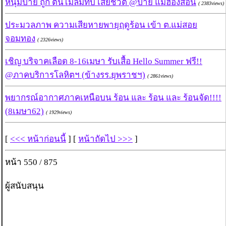
หนุ่มปาย ถูก ต้นไม้ล้มทับ เสียชีวิต @ปาย แม่ฮ่องสอน
( 2383views)
ประมวลภาพ ความเสียหายพายุฤดูร้อน เข้า ต.แม่สอย
จอมทอง
( 2326views)
เชิญ บริจาคเลือด 8-16เมษา รับเสื้อ Hello Summer ฟรี!!
@ภาคบริการโลหิตฯ (ข้างรร.ยุพราชฯ)
( 2861views)
พยากรณ์อากาศภาคเหนือบน ร้อน และ ร้อน และ ร้อนจัด!!!!
(8เมษา62)
( 1929views)
[
<<< หน้าก่อนนี้
] [
หน้าถัดไป >>>
]
หน้า 550 / 875
ผู้สนับสนุน