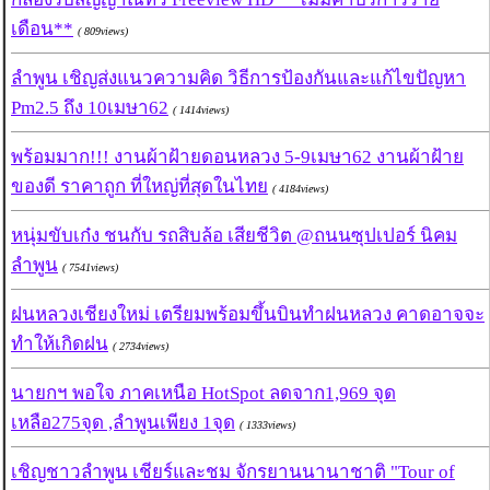
เดือน**
( 809views)
ลำพูน เชิญส่งแนวความคิด วิธีการป้องกันและแก้ไขปัญหา
Pm2.5 ถึง 10เมษา62
( 1414views)
พร้อมมาก!!! งานผ้าฝ้ายดอนหลวง 5-9เมษา62 งานผ้าฝ้าย
ของดี ราคาถูก ที่ใหญ่ที่สุดในไทย
( 4184views)
หนุ่มขับเก๋ง ชนกับ รถสิบล้อ เสียชีวิต @ถนนซุปเปอร์ นิคม
ลำพูน
( 7541views)
ฝนหลวงเชียงใหม่ เตรียมพร้อมขึ้นบินทำฝนหลวง คาดอาจจะ
ทำให้เกิดฝน
( 2734views)
นายกฯ พอใจ ภาคเหนือ HotSpot ลดจาก1,969 จุด
เหลือ275จุด ,ลำพูนเพียง 1จุด
( 1333views)
เชิญชาวลำพูน เชียร์และชม จักรยานนานาชาติ "Tour of