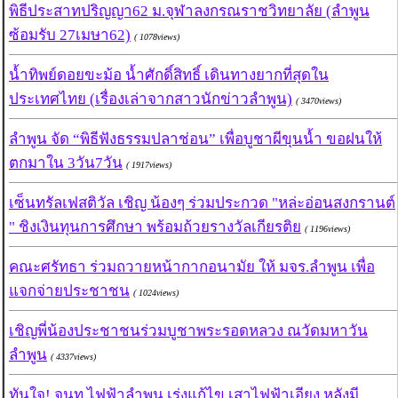
พิธีประสาทปริญญา62 ม.จุฬาลงกรณราชวิทยาลัย (ลำพูน
ซ้อมรับ 27เมษา62)
( 1078views)
น้ำทิพย์ดอยขะม้อ น้ำศักดิ์สิทธิ์ เดินทางยากที่สุดใน
ประเทศไทย (เรื่องเล่าจากสาวนักข่าวลำพูน)
( 3470views)
ลำพูน จัด “พิธีฟังธรรมปลาช่อน” เพื่อบูชาผีขุนน้ำ ขอฝนให้
ตกมาใน 3วัน7วัน
( 1917views)
เซ็นทรัลเฟสติวัล เชิญ น้องๆ ร่วมประกวด "หล่ะอ่อนสงกรานต์
" ชิงเงินทุนการศึกษา พร้อมถ้วยรางวัลเกียรติย
( 1196views)
คณะศรัทธา ร่วมถวายหน้ากากอนามัย ให้ มจร.ลำพูน เพื่อ
แจกจ่ายประชาชน
( 1024views)
เชิญพี่น้องประชาชนร่วมบูชาพระรอดหลวง ณวัดมหาวัน
ลำพูน
( 4337views)
ทันใจ! จนท.ไฟฟ้าลำพูน เร่งแก้ไข เสาไฟฟ้าเอียง หลังมี