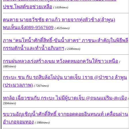
ปชช.โพสต์ขอช่วยเหลือ
( 1418views)
คนหาย นายธวัชชัย ตาแก้ว หายจากทุ่งหัวช้าง(ลำพูน)
พบเห็นแจ้ง089-9567609
( 4525views)
ภาพ "คนโทน้ำศักดิ์สิทธิ์-ขันน้ำสาคร" ภาชนะสำคัญในพิธีพลี
กรรมตักน้ำและทำน้ำอภิเษกฯ
( 2100views)
กรมฝนหลวงเร่งสร้างเฆม หวังลดหมอกควันให้ชาวเหนือ
(
1085views)
กระบะ ชน กับ รถสิบล้อโม่ปูน บาดเจ็บ 1ราย @ป่าซาง ลำพูน
(ประมวลภาพ)
( 7267views)
หกล้อ เฉี่ยวชนกับ กระบะ ไม่มีผู้บาดเจ็บ @ถนนแม่ริม-สะเมิง
(
2304views)
ขบวนอัญเชิญน้ำศักดิ์สิทธิ์ จากยอดดอยอินทนนท์ เคลื่อนผ่าน
อำเภอจอมทอง
( 1984views)