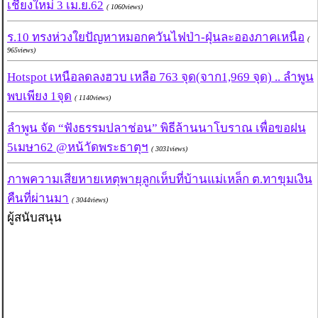
เชียงใหม่ 3 เม.ย.62
( 1060views)
ร.10 ทรงห่วงใยปัญหาหมอกควันไฟป่า-ฝุ่นละอองภาคเหนือ
(
965views)
Hotspot เหนือลดลงฮวบ เหลือ 763 จุด(จาก1,969 จุด) .. ลำพูน
พบเพียง 1จุด
( 1140views)
ลำพูน จัด “ฟังธรรมปลาช่อน” พิธีล้านนาโบราณ เพื่อขอฝน
5เมษา62 @หน้าัดพระธาตุฯ
( 3031views)
ภาพความเสียหายเหตุพายุลูกเห็บที่บ้านแม่เหล็ก ต.ทาขุมเงิน
คืนที่ผ่านมา
( 3044views)
ผู้สนับสนุน