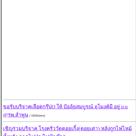
ขอรับบริจาคเลือดกรุ๊ปO ให้ ป้ออุ้ยสมบูรณ์ อุโมงค์มี อยู่ icu
@รพ.ลำพูน
( 5454views)
เชิญร่วมบริจาค โรงครัววัดดอยเกิ้ง(ดอยเต่า) หลังถูกไฟไหม้