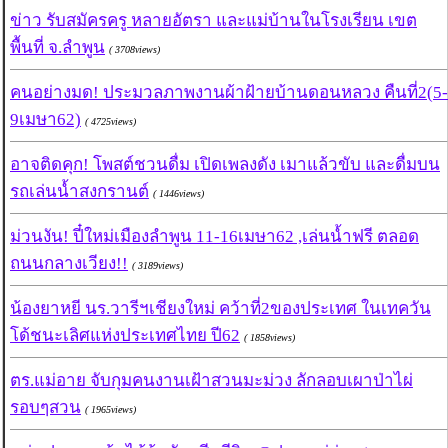
ข่าว รับสมัครครู หลายอัตรา และแม่บ้านในโรงเรียน เขต
พื้นที่ จ.ลำพูน
( 3708views)
คนอย่างมด! ประมวลภาพงานผ้าฝ้ายบ้านดอนหลวง คืนที่2(5-
9เมษา62)
( 4725views)
อาจติดคุก! โพสต์ชวนดื่ม เปิดเพลงดัง เมาแล้วขับ และดื่มบน
รถเล่นน้ำสงกรานต์
( 1446views)
ม่วนงัน! ปี๋ใหม่เมืองลำพูน 11-16เมษา62 ,เล่นน้ำฟรี ตลอด
ถนนกลางเวียง!!
( 3189views)
น้องยาหยี นร.วารีฯเชียงใหม่ คว้าที่2ของประเทศ ในเทควัน
โด้ชนะเลิศแห่งประเทศไทย ปี62
( 1858views)
ตร.แม่อาย จับกุมคนงานเฝ้าสวนมะม่วง ลักลอบเผาป่าไผ่
รอบๆสวน
( 1965views)