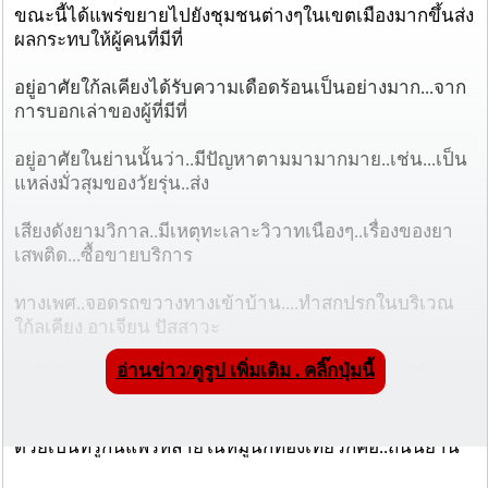
ขณะนี้ได้แพร่ขยายไปยังชุมชนต่างๆในเขตเมืองมากขึ้นส่ง
ผลกระทบให้ผู้คนที่มีที่
อยู่อาศัยใก้ลเคียงได้รับความเดือดร้อนเป็นอย่างมาก...จาก
การบอกเล่าของผู้ที่มีที่
อยู่อาศัยในย่านนั้นว่า..มีปัญหาตามมามากมาย..เช่น...เป็น
แหล่งมั่วสุมของวัยรุ่น..ส่ง
เสียงดังยามวิกาล..มีเหตุทะเลาะวิวาทเนืองๆ..เรื่องของยา
เสพติด...ซื้อขายบริการ
ทางเพศ..จอดรถขวางทางเข้าบ้าน....ทำสกปรกในบริเวณ
ใก้ลเคียง อาเจียน ปัสสาวะ
อ่านข่าว/ดูรูป เพิ่มเติม . คลิ๊กปุ่มนี้
เหม็นไปหมด..ฯลฯอีกทั้งภาพพจน์ของเมืองเชียงใหม่ที่ดีงาม
มาช้านานถูกทำลาย
ด้วยเป็นที่รู้กันแพร่หลายในหมู่นักท่องเที่ยวก็คือ..ถนนย่าน
โลกีย์....จึงขอเรียนเชิญ