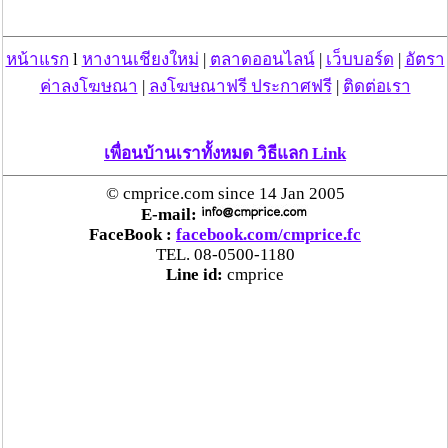
พี่น้องชาวเชียงใหม่ทุกท่าน..ทุกองค์กร...ทุกสมาคม..ที่รัก
เมืองเชียงใหม่ได้เข้ามา
หน้าแรก
l
หางานเชียงใหม่
|
ตลาดออนไลน์
|
เว็บบอร์ด
|
อัตรา
ค่าลงโฆษณา
|
ลงโฆษณาฟรี ประกาศฟรี
|
ติดต่อเรา
รับรู้และแก้ไขปัญหาร่วมกัน ที่วัดหนองคำ..ถ.ช้างม่อย..ใน
วันอาทิตย์ที่16ต.ค.2554
เพื่อนบ้านเราทั้งหมด วิธีแลก Link
เวลา19.00น.....
© cmprice.com since 14 Jan 2005
E-mail:
FaceBook :
facebook.com/cmprice.fc
วันที่ 12 ต.ค. 54 10:07:19 , ดู 8742 ครั้ง
TEL. 08-0500-1180
Line id:
cmprice
กระทู้/ข่าว อื่นๆ ที่น่าสนใจ ในเว็บไซต์ cmprice.com
ชื่นชม ตำรวจแม่ทาลำพูน ช่วยสาวลำพูนเหยื่อมิจฯ
หวิดสูญเงินเกือบสองแสน โชคดีรู้ตัวเร็ว! รีบแจ้งตร.
ประสาน สตช.สายด่วน 1441 อายัดบัญชี-ตามเงินได้
คืนครบ
ตร.สภ.เมืองลำพูน ยึดยาบ้ากว่า 700 เม็ด หลังชาว