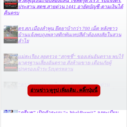
หวิดสูญเงินเกือบสองแสน โชคดีรู้ตัวเร็ว! รีบแจ้งตร.
ประสาน สตช.สายด่วน 1441 อายัดบัญชี-ตามเงินได้
คืนครบ
ตร.สภ.เมืองลำพูน ยึดยาบ้ากว่า 700 เม็ด หลังชาว
บ้านแจ้งพบถุงพลาสติกพันเทปสีดำต้องสงสัยในสวน
ลำไย
แม่สะเรียง ลุยตรวจ “สกุชชี่“ ของเล่นอันตราย พบไร้
มาตรฐานเสี่ยงอันตราย สั่งห้ามขาย-เตือนภัยผู้
ปกครองเฝ้าระวังบุตรหลาน
“ลาว” ส่ง “24 คนไทย” กลับประเทศผ่านด่าน
อ่านข่าว/ดูรูป เพิ่มเติม . คลิ๊กปุ่มนี้
เชียงของ เพื่อดำเนินการตามกฎหมาย พบส่วนใหญ่มี
เอี่ยวแก๊งคอลเซ็นเตอร์
“ตรีนุช” เปิดตัวระบบ “e-WorkPermit” ลงทะเบียน
แรงงานต่างด้าวออนไลน์ ให้บริการ 24 ชั่วโมงทั่ว
ประเทศ เริ่ม 13 ต.ค. นี้