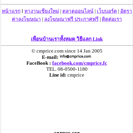
หน้าแรก
l
หางานเชียงใหม่
|
ตลาดออนไลน์
|
เว็บบอร์ด
|
อัตรา
คพ. เผยผลตรวจคุณภาพน้ำแม่น้ำกก-แม่น้ำสาย-
ค่าลงโฆษณา
|
ลงโฆษณาฟรี ประกาศฟรี
|
ติดต่อเรา
แม่น้ำรวก-แม่น้ำโขง พื้นที่เชียงใหม่-เชียงราย ครั้งที่
8 “พบสารหนูสูงเกินค่ามาตรฐาน“
เพื่อนบ้านเราทั้งหมด วิธีแลก Link
ไทยยังน่าลงทุน หลังพบต่างชาติเชื่อมั่นลงทุนครึ่งปี
แรก 1.1 แสนล้านบาท
© cmprice.com since 14 Jan 2005
E-mail:
FaceBook :
facebook.com/cmprice.fc
“พาณิชย์”จับมือซีพี แอ็กซ์ตร้า รับซื้อลำไย 1,000
TEL. 08-0500-1180
ตัน นำขายผ่านแม็คโคร-โลตัส 2,600 สาขาทั่ว
Line id:
cmprice
ประเทศ ช่วยเหลือเกษตรกร
ระวัง “ยุงลาย” พาหะนำ“โรคชิคุนกุนยา” เตือน
ระบาดหนักหลายพื้นที่ แนะ หากมีอาการ ไข้สูง
เฉียบพลัน ปวดเนื้อปวดตัว ควรรีบไปพบแพทย์