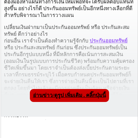
ต้องมองหาแผนทางการเงินใหม่เพื่อที่จะได้รับผลตอบแทนที่
สูงขึ้น อย่างไรก็ดี ประกันออมทรัพย์เป็นอีกหนึ่งทางเลือกที่ดี
สำหรับพิจารณาในการวางแผน
เปลี่ยนเงินฝากมาเป็นประกันออมทรัพย์ หรือ ประกันสะสม
ทรัพย์ ดีกว่าอย่างไร
ก่อนอื่น เราจำเป็นต้องทำความรู้จักกับ
ประกันออมทรัพย์
หรือ ประกันสะสมทรัพย์ กันก่อน ซึ่งประกันออมทรัพย์เป็น
ประกันอีกรูปแบบหนึ่ง ที่มีหลักการคือเน้นการสะสมเงิน
(ออมเงินในรูปแบบการประกันชีวิต) พร้อมกับความคุ้มครอง
ชีวิตเพิ่มขึ้นมา โดยเราจำเป็นต้องส่งเบี้ยประกันตามระยะ
เวลาที่กรมธรรม์ระบุไว้ เมื่อครบกำหนดประกันออมทรัพย์ก็
จะจ่ายเงินคืนให้เรา ซึ่งการจ่ายเงินคืนนี้จะเป็นไปตามที่เรา
ตกลง โดยทั่วไปแล้วจะมีการจ่ายคืนเป็นก้อน หรือจ่ายเงิน
คืนระหว่างทางตลอดสัญญา และในกรณีที่เราเสียชีวิต
อ่านข่าว/ดูรูป เพิ่มเติม . คลิ๊กปุ่มนี้
ระหว่างที่ส่งกรมธรรม์ ผู้ที่ได้รับผลประโยชน์จะได้รับเงิน
ก้อนที่เรียกว่า "จำนวนเงินเอาประกัน" ตามที่ระบุไว้ใน
กรรมธรรม์
ผลตอบแทนมากกว่า
ผลตอบแทนของประกันออมทรัพย์นั้นเราจำเป็นต้องดูจาก
ผลประโยชน์เกี่ยวกับเงินปันผล เงินคืน และเงินครบกำหนด