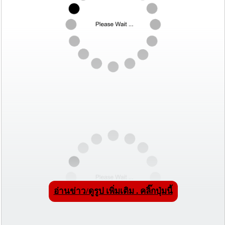
อ่านข่าว/ดูรูป เพิ่มเติม . คลิ๊กปุ่มนี้