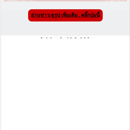
อ่านข่าว/ดูรูป เพิ่มเติม . คลิ๊กปุ่มนี้