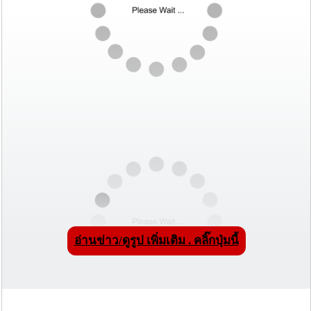
อ่านข่าว/ดูรูป เพิ่มเติม . คลิ๊กปุ่มนี้