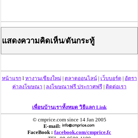
เจ้าหน้าที่อุทยานแห่งชาติออบขาน และสถานีควบคุมไฟป่า
ออบขาน ได้ออกลาดตระเวนบริเวณดอยสนหลวง บ้านท่า
ไม้ลุง ขณะปฏิบัติหน้าที่ตรวจพบกลุ่มควันไฟเกิดขึ้นมาใหม่
ในบริเวณใกล้เคียง จึงได้สั่งการให้ชุดปฏิบัติการอากาศยาน
ไร้คนขับ (โดรน) บินตรวจสอบทางอากาศผลการตรวจสอบ
พบชายต้องสงสัยเดินลงมาจากจุดเกิดเหตุและขับขี่รถ
แสดงความคิดเห็น/ดันกระทู้
จักรยานยนต์หลบหนีไป โดรนจึงได้บินติดตามไปจนถึงบ้าน
พักของผู้ต้องสงสัย ในขณะเดียวกันเจ้าหน้าที่ชุดภาคพื้นดิน
ได้เข้าถึงจุดเกิดเหตุ พบหลักฐานสำคัญเป็นการกระทำผิด
โดยการเผาป่าเพื่อเอาน้ำผึ้ง จะได้แจ้งประสานอำเภอ
หางดง และ เจ้าหน้าที่ตำรวจสถานีตำรวจภูธรหางดง เข้า
ร่วมตรวจสอบ พบนาย เจต ไม่มีนามสกุล เดินออกมาพบเจ้า
หน้าแรก
l
หางานเชียงใหม่
|
ตลาดออนไลน์
|
เว็บบอร์ด
|
อัตรา
หน้าที่ชุดจับกุม เจ้าหน้าที่ชุดจับกุมจึงได้แสดงตัวว่าเป็นเจ้า
ค่าลงโฆษณา
|
ลงโฆษณาฟรี ประกาศฟรี
|
ติดต่อเรา
หน้าที่ตำรวจสอบถามนาย เจต ว่า ได้เข้าไปในบริเวณป่า
สงวนแห่งชาติแม่ท่าช้าง –แม่ขนิล หรือไม่ซึ่งนาย เจต
ยอมรับว่าเข้าที่ที่จุดเกิดเหตุดังกล่าวจริง ว่าตนได้จุดไฟเผา
เพื่อนบ้านเราทั้งหมด วิธีแลก Link
ป่าบริเวณดังกล่าวเพื่อทำการล่าสัตว์และหาของป่า จนเกิด
จุดความร้อนขึ้นบริเวณดังกล่าว จากนั้นเจ้าหน้าที่ตำรวจ
© cmprice.com since 14 Jan 2005
ได้ขอทำการตรวจค้นตัว
E-mail:
FaceBook :
facebook.com/cmprice.fc
ผลการปฏิบัติ ได้ร่วมกันจับกุมตัวผู้ต้องหา 1 ราย