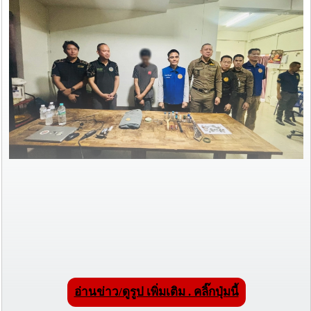
อ่านข่าว/ดูรูป เพิ่มเติม . คลิ๊กปุ่มนี้