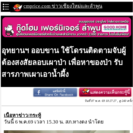
cmprice.com ข่าวเชียงใหม่และลำพูน
อุทยานฯ ออบขาน ใช้โดรนติดตามจับผู้
ต้องสงสัยลอบเผาป่า เพื่อหาของป่า รับ
สารภาพเผาเอาน้ำผึ้ง
วันที่ 07 พ.ค. 69 10:27:27 , ดู 240 ครั้ง
เนื้อหาข่าว/กระทู้
วันนี้ 6 พ.ค.69 เวลา 15.30 น. สภ.หางดง นำโดย