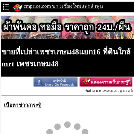
cmprice.com ข่าวเชียงใหม่และลำพูน
ขายที่เปล่าเพชรเกษม48แยก16 ที่ดินใกล้
mrt เพชรเกษม48
วันที่ 08 พ.ค. 69 08:40:38 , ดู 113 ครั้ง
เนื้อหาข่าว/กระทู้