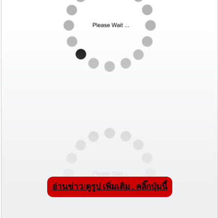
อ่านข่าว/ดูรูป เพิ่มเติม . คลิ๊กปุ่มนี้