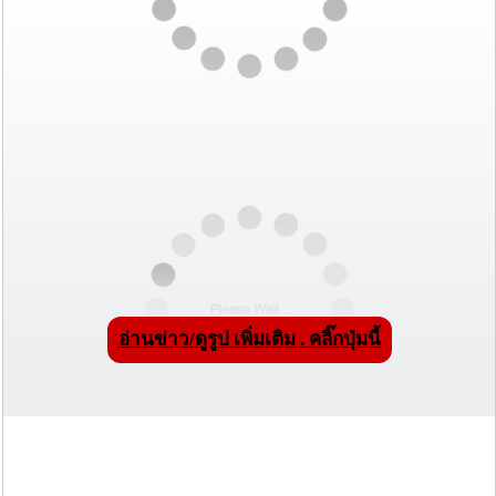
อ่านข่าว/ดูรูป เพิ่มเติม . คลิ๊กปุ่มนี้