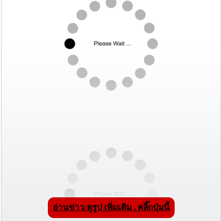
อ่านข่าว/ดูรูป เพิ่มเติม . คลิ๊กปุ่มนี้