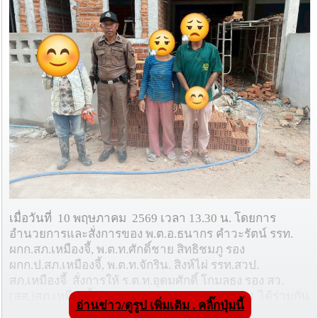
เมื่อวันที่ 10 พฤษภาคม 2569 เวลา 13.30 น. โดยการ
อำนวยการและสั่งการของ พ.ต.อ.ธนากร คำวะรัตน์ รรท.
ผกก.สภ.เหมืองจี้, พ.ต.ท.ศักดิ์ชาย สิทธิชมภู รอง
ผกก.ป.สภ.เหมืองจี้, พ.ต.ท.จักริน. สิงห์ไผ่ รรท.สวป.
สภ.เหมืองจี้ สั่งการให้ ร.ต.ท.อุดมศักดิ์ โกมลธง รอง สว.
(สส.)สภ.เหมืองจี้ ร้อยเวร 20 พร้อมสายตรวจ 201 ได้ร่วมกัน
อ่านข่าว/ดูรูป เพิ่มเติม . คลิ๊กปุ่มนี้
ออกตรวจ พบชายหญิง จำนวนหลายคน กำลังทำงาน