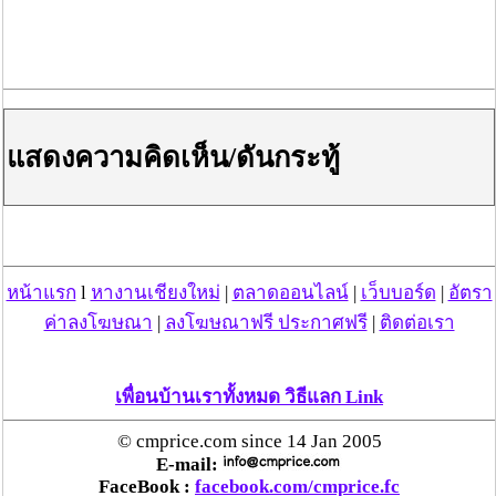
เมื่อเห็นรถเจ้าหน้าที่ตำรวจ ได้พากันวิ่งหนี จึงได้
ทำการติดตาม ตรวจสอบ พบ ชาย 1 คน หญิง 1 คน เป็น
บุคคลต่างด้าว ไม่มีใบอนุญาตทำงาน จึงได้ทำการจับกุมตัว
ฐานความผิด เป็นบุคคลต่างด้าวประกอบอาชีพ
ทำงาน(กรรมกรก่อสร้าง)โดยไม่ได้รับอนุญาต นำตัวส่ง
แสดงความคิดเห็น/ดันกระทู้
พนักงานสอบสวนสถานีตำรวจภูธรเหมืองจี้ดำเนินการตาม
กฎหมายต่อไป
ข้อมูล: สภ.เหมืองจี้ จังหวัดลำพูน
หน้าแรก
l
หางานเชียงใหม่
|
ตลาดออนไลน์
|
เว็บบอร์ด
|
อัตรา
ค่าลงโฆษณา
|
ลงโฆษณาฟรี ประกาศฟรี
|
ติดต่อเรา
เพื่อนบ้านเราทั้งหมด วิธีแลก Link
© cmprice.com since 14 Jan 2005
E-mail:
FaceBook :
facebook.com/cmprice.fc