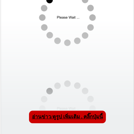
อ่านข่าว/ดูรูป เพิ่มเติม . คลิ๊กปุ่มนี้