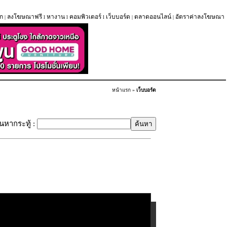
ก
ลงโฆษณาฟรี
หางาน
คอมพิวเตอร์
เว็บบอร์ด
ตลาดออนไลน์
อัตราค่าลงโฆษณา
|
l
l
l
|
|
หน้าแรก
»
เว็บบอร์ด
้นหากระทู้ :