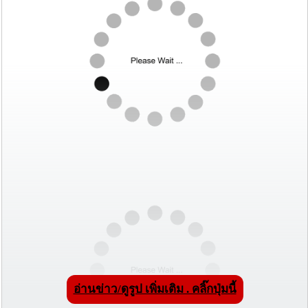
อ่านข่าว/ดูรูป เพิ่มเติม . คลิ๊กปุ่มนี้