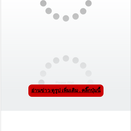
อ่านข่าว/ดูรูป เพิ่มเติม . คลิ๊กปุ่มนี้