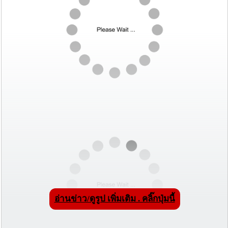
อ่านข่าว/ดูรูป เพิ่มเติม . คลิ๊กปุ่มนี้