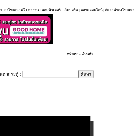
ก
ลงโฆษณาฟรี
หางาน
คอมพิวเตอร์
เว็บบอร์ด
ตลาดออนไลน์
อัตราค่าลงโฆษณา
|
l
l
l
|
|
หน้าแรก
»
เว็บบอร์ด
้นหากระทู้ :