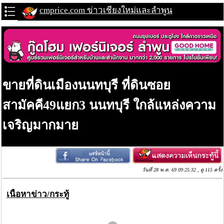
cmprice.com ข่าวเชียงใหม่และลำพูน
ขายที่ดินเมืองนนทบุรี ที่ดินซอย
สามัคคี49แยก3 นนทบุรี ใกล้แหล่งความ
เจริญมากมาย
วันที่ 28 พ.ค. 69 09:25:32 , ดู 115 ครั้ง
เนื้อหาข่าว/กระทู้