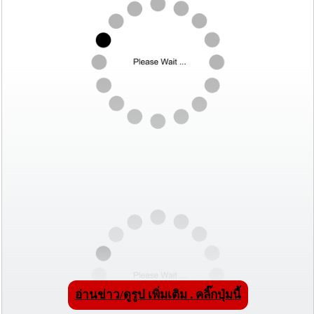
อ่านข่าว/ดูรูป เพิ่มเติม . คลิ๊กปุ่มนี้