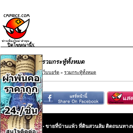
ปิดโฆษณานี้X
รวมกระทู้ทั้งหมด
เว็บบอร์ด
»
รวมกระทู้ทั้งหมด
ขายที่บ้านแพ้ว ที่ดินสวนส้ม ติดถนนทาง
•