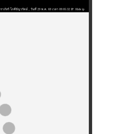
ราภัสร์ โภคีธัญวรัตม์
, วันที่ 29 พ.ค. 69 เวลา 09:05:32 IP: Hide ip