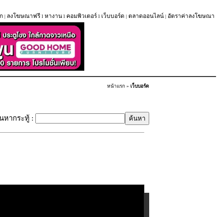
ก
ลงโฆษณาฟรี
หางาน
คอมพิวเตอร์
เว็บบอร์ด
ตลาดออนไลน์
อัตราค่าลงโฆษณา
|
l
l
l
|
|
หน้าแรก
»
เว็บบอร์ด
้นหากระทู้ :