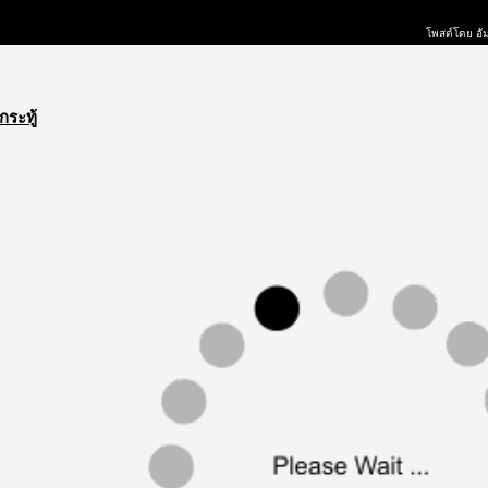
โพสต์โดย อัม
กระทู้