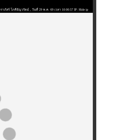
ราภัสร์ โภคีธัญวรัตม์
, วันที่ 29 พ.ค. 69 เวลา 10:00:57 IP: Hide ip