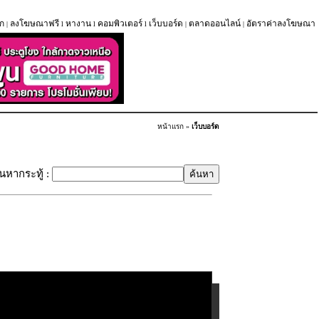
ก
ลงโฆษณาฟรี
หางาน
คอมพิวเตอร์
เว็บบอร์ด
ตลาดออนไลน์
อัตราค่าลงโฆษณา
|
l
l
l
|
|
หน้าแรก
»
เว็บบอร์ด
้นหากระทู้ :