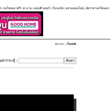
ก
ลงโฆษณาฟรี
หางาน
คอมพิวเตอร์
เว็บบอร์ด
ตลาดออนไลน์
อัตราค่าลงโฆษณา
|
l
l
l
|
|
หน้าแรก
»
เว็บบอร์ด
้นหากระทู้ :