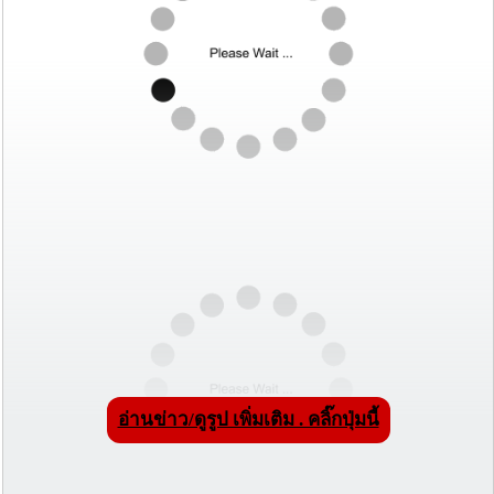
อ่านข่าว/ดูรูป เพิ่มเติม . คลิ๊กปุ่มนี้