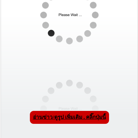
อ่านข่าว/ดูรูป เพิ่มเติม . คลิ๊กปุ่มนี้