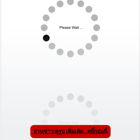
อ่านข่าว/ดูรูป เพิ่มเติม . คลิ๊กปุ่มนี้