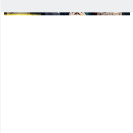
โดยการอำนวยการของ พล.ต.ต.บุณยวัต เกิดกล่ำ
ผบก.ภ.จว.ลำพูน, พ.ต.อ.รัฐการ สุรงคบพิตร รอง
ผบก.ภ.จว.ลำพูน, สั่งการให้ พ.ต.อ.ณัฐพล จันมะโน
ผกก.สืบสวน ภ.จว.ลำพูน, พ.ต.อ.ณัฐวรรธน์ บุญมา
ผกก.สภ.ทากาศ พร้อมด้วย จนท.ตร.กก.สส.ภ.จว.ลำพูน,
จนท.ตร.สภ.ทากาศ ออกสืบสวน ติดตามจับกุมผู้ก่อเหตุ กรณี
นายสุรินทร์ฯ ถูกทำร้ายร่างกาย (โดยการถูกแทงด้วยอาวุธ
มีด) เมื่อวันที่ 14 มิ.ย.69 เวลาประมาณ 21.00 น. ที่บ้านแม่
ขนาด ต.ทากาศ อ.แม่ทา จ.ลำพูน จนได้รับบาดเจ็บสาหัส
และถึงแก่ความตายในเวลาต่อมาจากการตรวจที่เกิดเหตุ
พบมีดปลอกผลไม้เปื้อนเลือดจำนวน 1 ด้าม ตกอยู่บริเวณ
ทางเข้าห้องครัวและพบหมวกผ้าสีดำ ซึ่งนายเฉลิมพลฯ (ผู้
เห็นเหตุการณ์) ซึ่งเห็นคนร้ายสวมหมวกสีดำ ขับขี่รถ จยย.
ไม่ทราบยี่ห้อ รุ่น ทะเบียน เดินทางสวนออกมาจากบ้านผู้
ตายด้วยท่าทางเร่งรีบมีพิรุธ ยืนยันว่าเป็นหมวกของคนร้าย