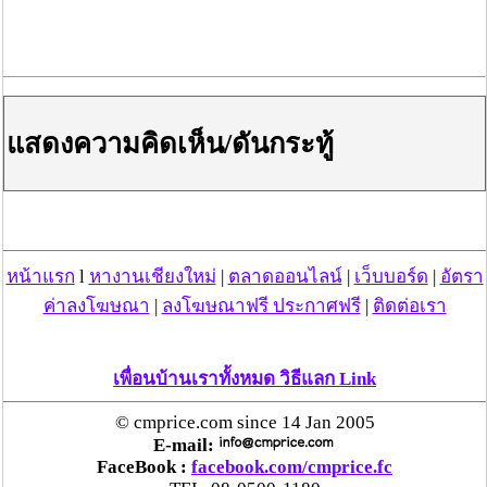
ที่ก่อเกิดคดีนี้ พงส.จึงตรวจยึดไว้เป็นพยานหลักฐาน
ต่อมาทราบว่าผู้ก่อเหตุ คือ นายสุขสันต์ฯ อายุ 22 ปี ซึ่งอาศัย
อยู่ใน ต.ทากาศ อ.แม่ทา จ.ลำพูน และมีพฤติการณ์เกี่ยวข้อง
กับยาเสพติดจากการตรวจค้นพบ
1.รถ จยย. ยี่ห้อฮอนด้ารุ่นเวฟ สีดำ-เทา ไม่ติดแผ่นป้าย
แสดงความคิดเห็น/ดันกระทู้
ทะเบียน เปรอะเปื้อนคราบเลือด จำนวน 1 คัน,
2.รองเท้าเปรอะเปื้อนคราบเลือดจำนวน 1 คู่,
3.กางเกงขายาวสีดำเปรอะเปื้อนเลือด จำนวน 1 ตัว,
4.เสื้อยึดแขนสั้นสีขาว - เขียว เปรอะเปื้อนเลือด จำนวน 1
ตัว
หน้าแรก
l
หางานเชียงใหม่
|
ตลาดออนไลน์
|
เว็บบอร์ด
|
อัตรา
จากนั้นเจ้าหน้าที่ตำรวจพิสูจน์หลักฐานจังหวัดลำพูน ได้เก็บ
ค่าลงโฆษณา
|
ลงโฆษณาฟรี ประกาศฟรี
|
ติดต่อเรา
DNA มาตรวจสอบและได้เชิญตัวมาที่ สภ.ทากาศฯ เพื่อ
ทำการสอบสวน หลังจากรวบรวมพยานหลักฐานเพื่อยืนยัน
การกระทำผิดจึงขออนุมัติศาลออกหมายจับและได้เข้า
เพื่อนบ้านเราทั้งหมด วิธีแลก Link
จับกุม นายสุขสันต์ฯ ในข้อหา “ฆ่าผู้อื่นโดยเจตนา" พร้อม
นำตัวส่งพนักงานสอบสวน สภ.ทากาศ เพื่อดำเนินการตาม
© cmprice.com since 14 Jan 2005
กฎหมายต่อไป
E-mail:
FaceBook :
facebook.com/cmprice.fc