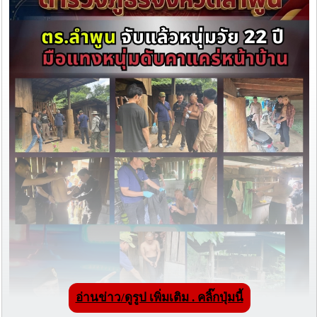
อ่านข่าว/ดูรูป เพิ่มเติม . คลิ๊กปุ่มนี้