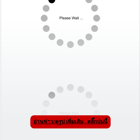
อ่านข่าว/ดูรูป เพิ่มเติม . คลิ๊กปุ่มนี้