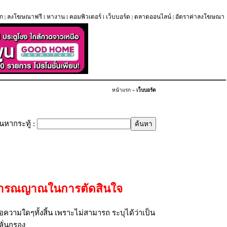
ก
ลงโฆษณาฟรี
หางาน
คอมพิวเตอร์
เว็บบอร์ด
ตลาดออนไลน์
อัตราค่าลงโฆษณา
|
l
l
l
|
|
หน้าแรก
»
เว็บบอร์ด
้นหากระทู้ :
้วิารณญาณในการตัดสินใจ
ความใดๆทั้งสิ้น เพราะไม่สามารถ ระบุได้ว่าเป็น
ลั่นกรอง