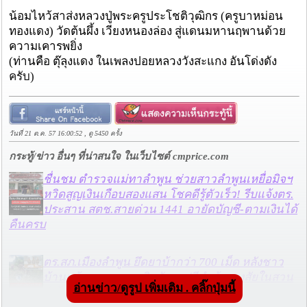
น้อมไหว้สาส่งหลวงปู่พระครูประโชติวุฒิกร (ครูบาหม่อน
ทองแดง) วัดต้นผึ้ง เวียงหนองล่อง สู่แดนมหานฤพานด้วย
ความเคารพยิ่ง
(ท่านคือ ตุ๊ลุงแดง ในเพลงปอยหลวงวังสะแกง อันโด่งดัง
ครับ)
วันที่ 21 ต.ค. 57 16:00:52 , ดู 5450 ครั้ง
กระทู้/ข่าว อื่นๆ ที่น่าสนใจ ในเว็บไซต์ cmprice.com
ชื่นชม ตำรวจแม่ทาลำพูน ช่วยสาวลำพูนเหยื่อมิจฯ
หวิดสูญเงินเกือบสองแสน โชคดีรู้ตัวเร็ว! รีบแจ้งตร.
ประสาน สตช.สายด่วน 1441 อายัดบัญชี-ตามเงินได้
คืนครบ
ตร.สภ.เมืองลำพูน ยึดยาบ้ากว่า 700 เม็ด หลังชาว
บ้านแจ้งพบถุงพลาสติกพันเทปสีดำต้องสงสัยในสวน
อ่านข่าว/ดูรูป เพิ่มเติม . คลิ๊กปุ่มนี้
ลำไย