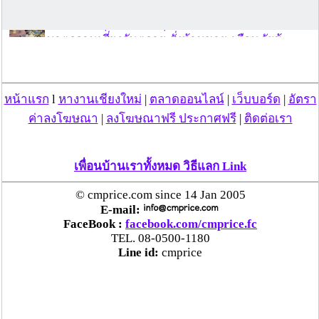
แม่สะเรียง ลุยตรวจ “สกุชชี่“ ของเล่นอันตราย พบไร้
มาตรฐานเสี่ยงอันตราย สั่งห้ามขาย-เตือนภัยผู้
ปกครองเฝ้าระวังบุตรหลาน
“ลาว” ส่ง “24 คนไทย” กลับประเทศผ่านด่าน
หน้าแรก
l
หางานเชียงใหม่
|
ตลาดออนไลน์
|
เว็บบอร์ด
|
อัตรา
เชียงของ เพื่อดำเนินการตามกฎหมาย พบส่วนใหญ่มี
ค่าลงโฆษณา
|
ลงโฆษณาฟรี ประกาศฟรี
|
ติดต่อเรา
เอี่ยวแก๊งคอลเซ็นเตอร์
“ตรีนุช” เปิดตัวระบบ “e-WorkPermit” ลงทะเบียน
เพื่อนบ้านเราทั้งหมด วิธีแลก Link
แรงงานต่างด้าวออนไลน์ ให้บริการ 24 ชั่วโมงทั่ว
© cmprice.com since 14 Jan 2005
ประเทศ เริ่ม 13 ต.ค. นี้
E-mail:
FaceBook :
facebook.com/cmprice.fc
คพ. เผยผลตรวจคุณภาพน้ำแม่น้ำกก-แม่น้ำสาย-
TEL. 08-0500-1180
แม่น้ำรวก-แม่น้ำโขง พื้นที่เชียงใหม่-เชียงราย ครั้งที่
Line id:
cmprice
8 “พบสารหนูสูงเกินค่ามาตรฐาน“
ไทยยังน่าลงทุน หลังพบต่างชาติเชื่อมั่นลงทุนครึ่งปี