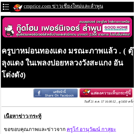
cmprice.com ข่าวเชียงใหม่และลำพูน
ครูบาหม่อนทองแดง มรณะภาพแล้ว . ( ตุ๊
ลุงแดง ในเพลงปอยหลวงวังสะแกง อัน
โด่งดัง)
วันที่ 21 ต.ค. 57 16:00:52 , ดู 5450 ครั้ง
เนื้อหาข่าว/กระทู้
ขอขอบคุณภาพและข่าวจาก
ครูโก๋ อานุวัฒน์ กาสุยะ