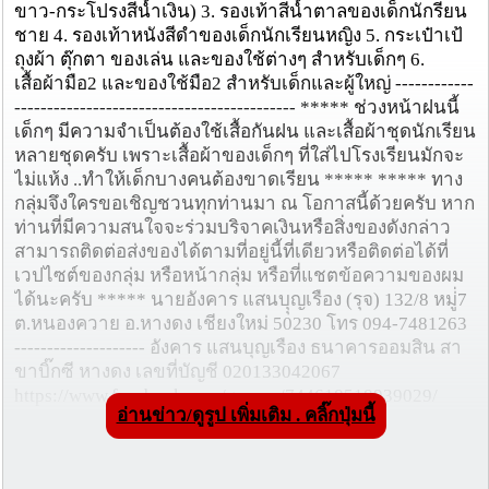
ขาว-กระโปรงสีน้้ำเงิน) 3. รองเท้าสีน้ำตาลของเด็กนักรียน
ชาย 4. รองเท้าหนังสีดำของเด็กนักเรียนหญิง 5. กระเป๋าเป้
ถุงผ้า ตุ๊กตา ของเล่น และของใช้ต่างๆ สำหรับเด็กๆ 6.
เสื้อผ้ามือ2 และของใช้มือ2 สำหรับเด็กและผู้ใหญ่ ------------
------------------------------------------- ***** ช่วงหน้าฝนนี้
เด็กๆ มีความจำเป็นต้องใช้เสื้อกันฝน และเสื้อผ้าชุดนักเรียน
หลายชุดครับ เพราะเสื้อผ้าของเด็กๆ ที่ใส่ไปโรงเรียนมักจะ
ไม่แห้ง ..ทำให้เด็กบางคนต้องขาดเรียน ***** ***** ทาง
กลุ่มจึงใครขอเชิญชวนทุกท่านมา ณ โอกาสนี้ด้วยครับ หาก
ท่านที่มีความสนใจจะร่วมบริจาคเงินหรือสิ่งของดังกล่าว
สามารถติดต่อส่งของได้ตามที่อยู่นี้ที่เดียวหรือติดต่อได้ที่
เวปไซต์ของกลุ่ม หรือหน้ากลุ่ม หรือที่แชตข้อความของผม
ได้นะครับ ***** นายอังคาร แสนบุุญเรือง (รุจ) 132/8 หมู่่7
ต.หนองควาย อ.หางดง เชียงใหม่ 50230 โทร 094-7481263
-------------------- อังคาร แสนบุญเรือง ธนาคารออมสิน สา
ขาบิ๊กซี หางดง เลขที่บัญชี 020133042067
https://www.facebook.com/groups/744618518939029/
อ่านข่าว/ดูรูป เพิ่มเติม . คลิ๊กปุ่มนี้
วันที่ 18 มิ.ย. 58 13:15:17 , ดู 2488 ครั้ง