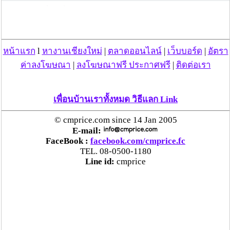
กระทู้/ข่าว อื่นๆ ที่น่าสนใจ ในเว็บไซต์ cmprice.com
ชื่นชม ตำรวจแม่ทาลำพูน ช่วยสาวลำพูนเหยื่อมิจฯ
หวิดสูญเงินเกือบสองแสน โชคดีรู้ตัวเร็ว! รีบแจ้งตร.
หน้าแรก
l
หางานเชียงใหม่
|
ตลาดออนไลน์
|
เว็บบอร์ด
|
อัตรา
ประสาน สตช.สายด่วน 1441 อายัดบัญชี-ตามเงินได้
คืนครบ
ค่าลงโฆษณา
|
ลงโฆษณาฟรี ประกาศฟรี
|
ติดต่อเรา
ตร.สภ.เมืองลำพูน ยึดยาบ้ากว่า 700 เม็ด หลังชาว
เพื่อนบ้านเราทั้งหมด วิธีแลก Link
บ้านแจ้งพบถุงพลาสติกพันเทปสีดำต้องสงสัยในสวน
ลำไย
© cmprice.com since 14 Jan 2005
E-mail:
FaceBook :
facebook.com/cmprice.fc
แม่สะเรียง ลุยตรวจ “สกุชชี่“ ของเล่นอันตราย พบไร้
TEL. 08-0500-1180
มาตรฐานเสี่ยงอันตราย สั่งห้ามขาย-เตือนภัยผู้
Line id:
cmprice
ปกครองเฝ้าระวังบุตรหลาน
“ลาว” ส่ง “24 คนไทย” กลับประเทศผ่านด่าน
เชียงของ เพื่อดำเนินการตามกฎหมาย พบส่วนใหญ่มี
เอี่ยวแก๊งคอลเซ็นเตอร์