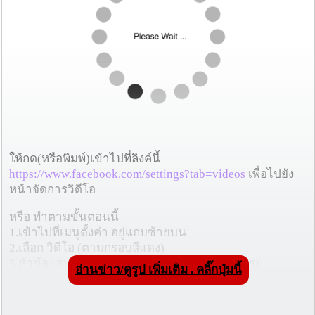
ให้กด(หรือพิมพ์)เข้าไปที่ลิงค์นี้
https://www.facebook.com/settings?tab=videos
เพื่อไปยัง
หน้าจัดการวิดีโอ
หรือ ทำตามขั้นตอนนี้
1.เข้าไปที่เมนูตั้งค่า อยู่แถบซ้ายบน
2.เลือก วิดีโอ (ตามกรอบสีแดง)
3.หัวข้อ เล่นวดีโออัตโนมัติ เลือก "ปิด"(ตามลูกศร)
อ่านข่าว/ดูรูป เพิ่มเติม . คลิ๊กปุ่มนี้