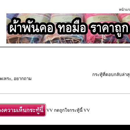
หน้าแร
กระทู้ที่ตอบกลับล่าส
ัพเพเหระ, อยากถาม
VV กดถูกใจกระทู้นี้ VV