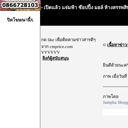
เปิดแล้ว แจ่มฟ้า ช๊อปปิ้ง มอล์ ห้างสรร
•
ปิดโฆษณานี้X
กด like เพื่อติดตามข่าวสารดีๆ
©
เนื้อหาข่าว/
จาก cmprice.com
VVVVVV
ลิงก์ผู้สนับสนุน
ยินดีด้วยนะค
ภาพ เมื่อวันที
-----------------
ภาพโดย
Jampha Shopp