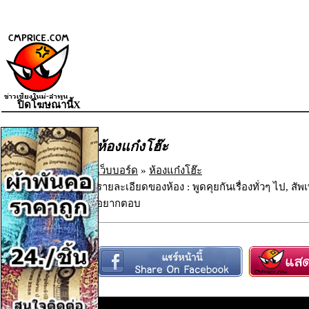
ปิดโฆษณานี้X
ห้องแก๋งโฮ๊ะ
เว็บบอร์ด
»
ห้องแก๋งโฮ๊ะ
รายละเอียดของห้อง : พูดคุยกันเรื่องทั่วๆ ไป, ส
อยากตอบ