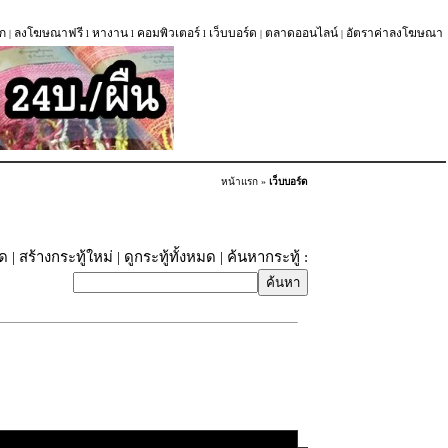
ก
ลงโฆษณาฟรี
หางาน
คอมพิวเตอร์
เว็บบอร์ด
ตลาดออนไลน์
อัตราค่าลงโฆษณา
|
l
l
l
|
|
หน้าแรก
»
เว็บบอร์ด
ุด
|
สร้างกระทู้ใหม่
|
ดูกระทู้ทั้งหมด
| ค้นหากระทู้ :